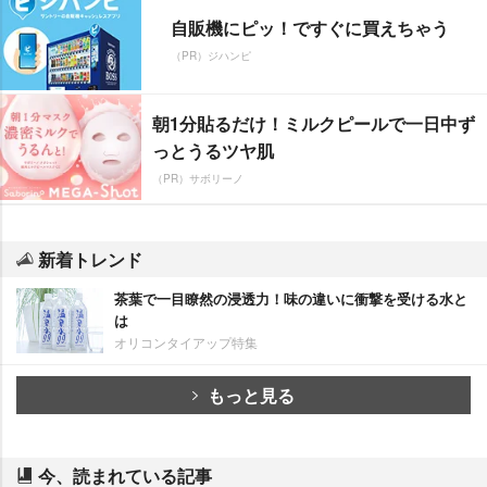
自販機にピッ！ですぐに買えちゃう
（PR）ジハンピ
朝1分貼るだけ！ミルクピールで一日中ず
っとうるツヤ肌
（PR）サボリーノ
新着トレンド
茶葉で一目瞭然の浸透力！味の違いに衝撃を受ける水と
は
オリコンタイアップ特集
もっと見る
今、読まれている記事