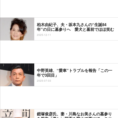
柏木由紀子、夫・坂本九さんの“生誕84
年”の日に墓参りへ 愛犬と墓前でほほ笑む
2025-12-11
中野英雄、“愛車”トラブルを報告「この一
年で3回目」
2025-07-03
鎧塚俊彦氏、妻・川島なお美さんの墓参り