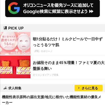
PICK UP
朝1分貼るだけ！ミルクピールで一日中ず
っとうるツヤ肌
（PR）サボリーノ
お値段そのまま45％増量！ファミマ夏の大
盤振る舞い
オリコンタイアップ特集
求人特集
さらに見る
機能性表示原料の届出支援/地元に根付いた機能性素材の優良メ
ーカー