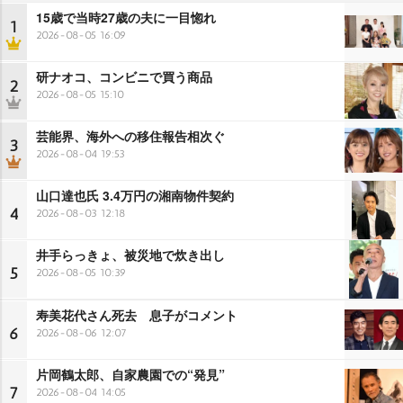
15歳で当時27歳の夫に一目惚れ
1
2026-08-05 16:09
研ナオコ、コンビニで買う商品
2
2026-08-05 15:10
芸能界、海外への移住報告相次ぐ
3
2026-08-04 19:53
山口達也氏 3.4万円の湘南物件契約
4
2026-08-03 12:18
井手らっきょ、被災地で炊き出し
5
2026-08-05 10:39
寿美花代さん死去 息子がコメント
6
2026-08-06 12:07
片岡鶴太郎、自家農園での“発見”
7
2026-08-04 14:05