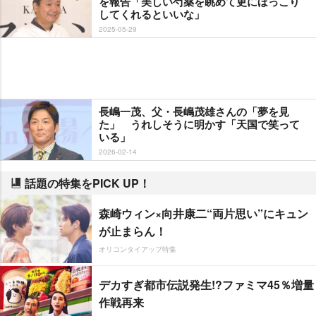
を報告「美しい芍薬を眺めて更にほっこり
してくれるといいな」
2025-05-29
長嶋一茂、父・長嶋茂雄さんの「夢を見
た」 うれしそうに明かす「天国で笑って
いる」
2026-02-14
話題の特集をPICK UP！
森崎ウィン×向井康二“両片思い”にキュン
が止まらん！
オリコンタイアップ特集
デカすぎ都市伝説発生!?ファミマ45％増量
作戦再来