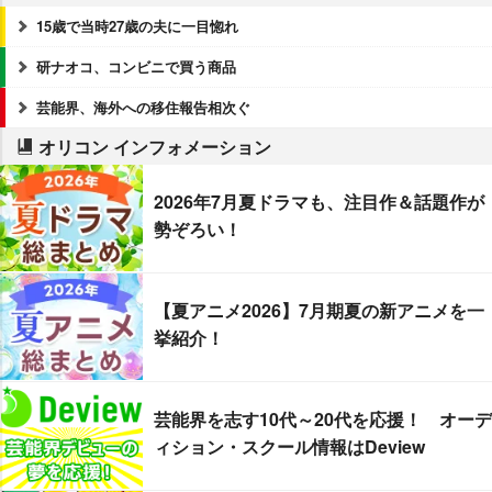
15歳で当時27歳の夫に一目惚れ
研ナオコ、コンビニで買う商品
芸能界、海外への移住報告相次ぐ
オリコン インフォメーション
2026年7月夏ドラマも、注目作＆話題作が
勢ぞろい！
【夏アニメ2026】7月期夏の新アニメを一
挙紹介！
芸能界を志す10代～20代を応援！ オーデ
ィション・スクール情報はDeview