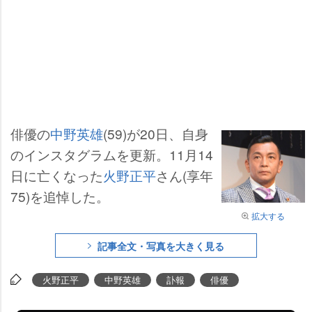
俳優の
中野英雄
(59)が20日、自身
のインスタグラムを更新。11月14
日に亡くなった
火野正平
さん(享年
75)を追悼した。
拡大する
記事全文・写真を大きく見る
火野正平
中野英雄
訃報
俳優