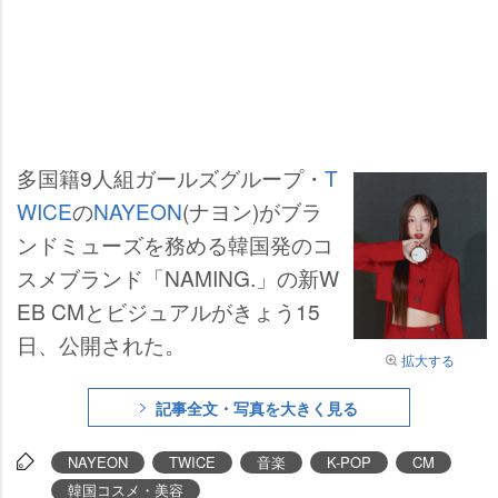
多国籍9人組ガールズグループ・
T
WICE
の
NAYEON
(ナヨン)がブラ
ンドミューズを務める韓国発のコ
スメブランド「NAMING.」の新W
EB CMとビジュアルがきょう15
日、公開された。
拡大する
記事全文・写真を大きく見る
NAYEON
TWICE
音楽
K-POP
CM
韓国コスメ・美容