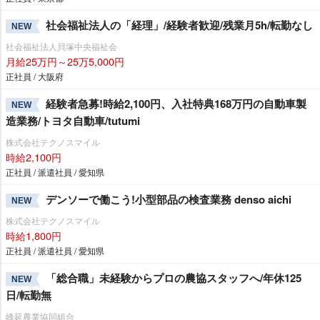
社会福祉法人の「経理」/経験者歓迎/残業月5h/転勤なし
NEW
社会福祉法人貝塚中央福祉会
月給25万円～25万5,000円
正社員 / 大阪府
経験者急募!時給2,100円、入社特典168万円の自動車製
NEW
造業務/トヨタ自動車/tutumi
株式会社テクノスマイル
時給2,100円
正社員 / 派遣社員 / 愛知県
デンソーで働こう!小型部品の検査業務 denso aichi
NEW
株式会社テクノスマイル
時給1,800円
正社員 / 派遣社員 / 愛知県
「総合職」未経験からプロの農協スタッフへ/年休125
NEW
日/転勤無
峰延農業協同組合