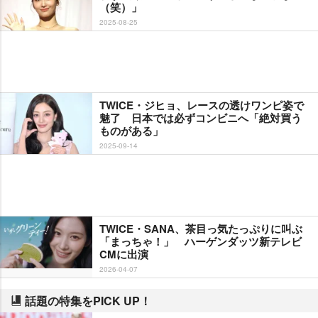
（笑）」
2025-08-25
TWICE・ジヒョ、レースの透けワンピ姿で
魅了 日本では必ずコンビニへ「絶対買う
ものがある」
2025-09-14
TWICE・SANA、茶目っ気たっぷりに叫ぶ
「まっちゃ！」 ハーゲンダッツ新テレビ
CMに出演
2026-04-07
話題の特集をPICK UP！