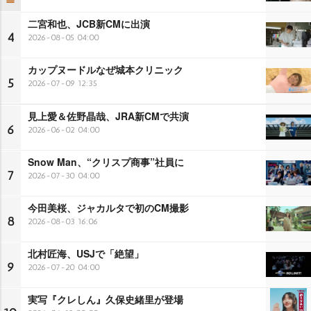
二宮和也、JCB新CMに出演
4
2026-08-05 04:00
カップヌードルなぜ城本クリニック
5
2026-07-09 12:35
見上愛＆佐野晶哉、JRA新CMで共演
6
2026-06-02 04:00
Snow Man、“クリスプ商事”社員に
7
2026-07-30 04:00
今田美桜、ジャカルタで初のCM撮影
8
2026-08-03 16:06
北村匠海、USJで「絶望」
9
2026-07-20 04:00
実写『クレしん』久保史緒里が登場