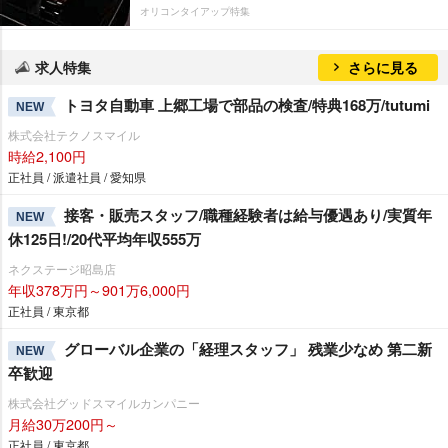
オリコンタイアップ特集
求人特集
さらに見る
トヨタ自動車 上郷工場で部品の検査/特典168万/tutumi
NEW
株式会社テクノスマイル
時給2,100円
正社員 / 派遣社員 / 愛知県
接客・販売スタッフ/職種経験者は給与優遇あり/実質年
NEW
休125日!/20代平均年収555万
ネクステージ昭島店
年収378万円～901万6,000円
正社員 / 東京都
グローバル企業の「経理スタッフ」 残業少なめ 第二新
NEW
卒歓迎
株式会社グッドスマイルカンパニー
月給30万200円～
正社員 / 東京都