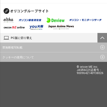
PC版に切り替え
禁無断複写転載
クッキーの使用について
© oricon ME inc.
JASRAC許諾番号：
9009642140Y38026