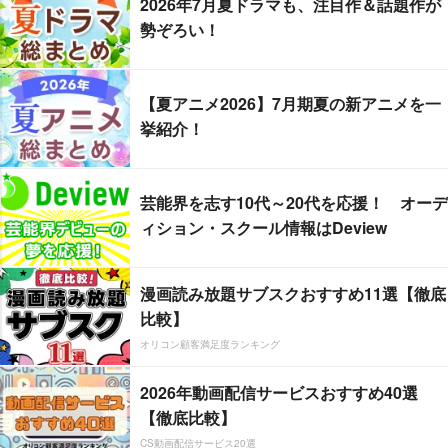
2026年7月夏ドラマも、注目作＆話題作が
勢ぞろい！
【夏アニメ2026】7月期夏の新アニメを一
挙紹介！
芸能界を志す10代～20代を応援！ オーデ
ィション・スクール情報はDeview
漫画読み放題サブスクおすすめ11選【徹底
比較】
オリコン顧客満足度ランキング
2026年動画配信サービスおすすめ40選
【徹底比較】
CS動画配信サービス20選