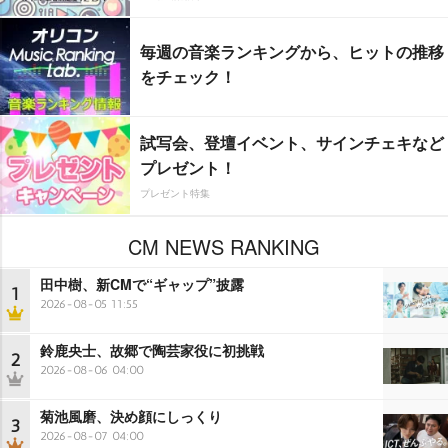
毎週の音楽ランキングから、ヒットの推移
をチェック！
試写会、登壇イベント、サインチェキなど
プレゼント！
プレゼント特集
CM NEWS RANKING
田中樹、新CMで“ギャップ”披露
1
2026-08-05 11:55
鈴鹿央士、故郷で陶芸家役に初挑戦
2
2026-08-06 04:00
菊池風磨、決め顔にしっくり
3
2026-08-07 04:00