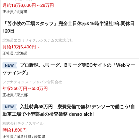
月給16万6,630円～28万円
正社員 / 北海道
「苫小牧の工場スタッフ」完全土日休み&16時半退社!/年間休日
120日
北海道エコリサイクルシステムズ株式会社
月給19万6,400円～
正社員 / 北海道
プロ野球、Jリーグ、Bリーグ等ECサイトの「Webマー
NEW
ケティング」
ファナティクス・ジャパン合同会社
年収350万円～550万円
正社員 / 東京都
入社特典58万円、寮費完備で無料!デンソーで働こう!自
NEW
動車工場で小型部品の検査業務 denso aichi
株式会社テクノスマイル
時給1,800円
正社員 / 派遣社員 / 愛知県