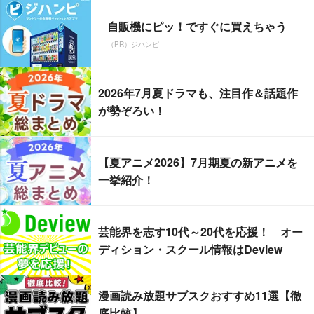
自販機にピッ！ですぐに買えちゃう
（PR）ジハンピ
2026年7月夏ドラマも、注目作＆話題作
が勢ぞろい！
【夏アニメ2026】7月期夏の新アニメを
一挙紹介！
芸能界を志す10代～20代を応援！ オー
ディション・スクール情報はDeview
漫画読み放題サブスクおすすめ11選【徹
底比較】