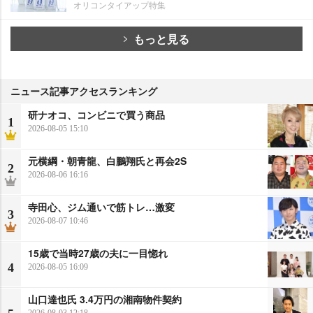
オリコンタイアップ特集
もっと見る
ニュース記事アクセスランキング
研ナオコ、コンビニで買う商品
1
2026-08-05 15:10
元横綱・朝青龍、白鵬翔氏と再会2S
2
2026-08-06 16:16
寺田心、ジム通いで筋トレ…激変
3
2026-08-07 10:46
15歳で当時27歳の夫に一目惚れ
4
2026-08-05 16:09
山口達也氏 3.4万円の湘南物件契約