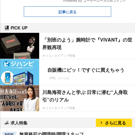
記事に戻る
PICK UP
「別班のよう」腕時計で『VIVANT』の世
界観再現
オリコンタイアップ特集
自販機にピッ！ですぐに買えちゃう
（PR）ジハンピ
川島海荷さんと学ぶ 日常に潜む“人身取
引”のリアル
オリコンタイアップ特集
求人特集
さらに見る
無資格可の調理師/調理スタッフ
NEW