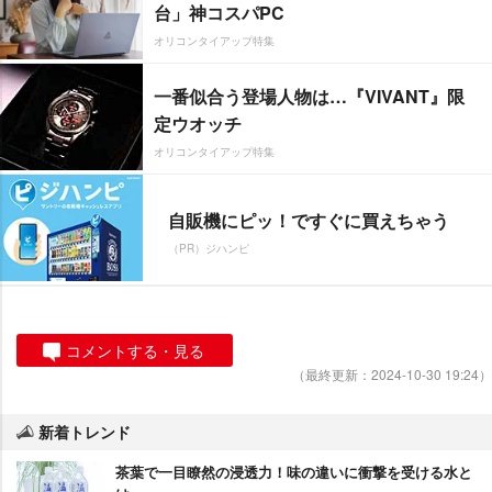
台」神コスパPC
オリコンタイアップ特集
一番似合う登場人物は…『VIVANT』限
定ウオッチ
オリコンタイアップ特集
自販機にピッ！ですぐに買えちゃう
（PR）ジハンピ
コメントする・見る
（最終更新：2024-10-30 19:24）
新着トレンド
茶葉で一目瞭然の浸透力！味の違いに衝撃を受ける水と