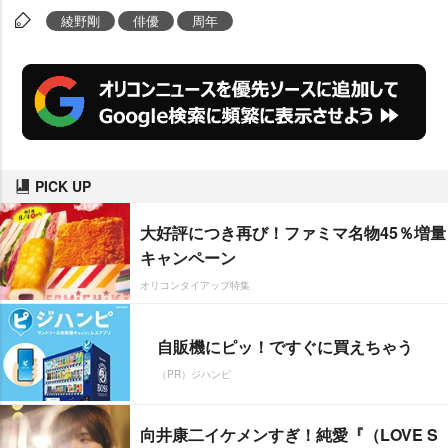
綾野剛
俳優
周年
PICK UP
大好評につき再び！ファミマ名物45％増量
キャンペーン
オリコンタイアップ特集
自販機にピッ！ですぐに買えちゃう
（PR）ジハンピ
向井康二イケメンすぎ！純愛『（LOVE S