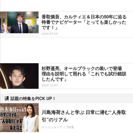
香取慎吾、カルティエ＆日本の50年に迫る
特番でナビゲーター「とっても楽しかった
です！」
2024-07-04
杉野遥亮、オールブラックの装いで登場
理由を説明して照れる「これでも試行錯誤
したんです」
2024-10-30
話題の特集をPICK UP！
川島海荷さんと学ぶ 日常に潜む“人身取
引”のリアル
オリコンタイアップ特集