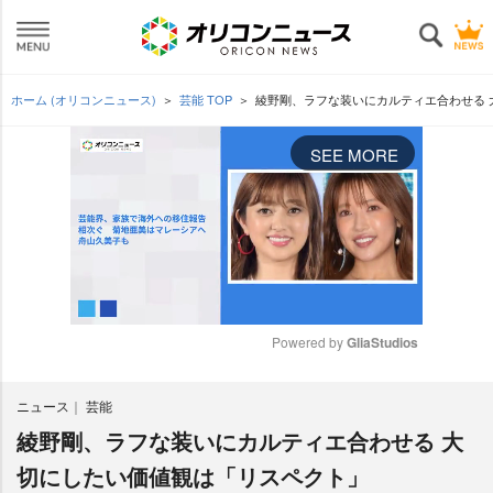
ホーム (オリコンニュース)
芸能 TOP
綾野剛、ラフな装いにカルティエ合わせる 
SEE MORE
Powered by 
GliaStudios
M
ニュース
芸能
u
t
綾野剛、ラフな装いにカルティエ合わせる 大
e
切にしたい価値観は「リスペクト」