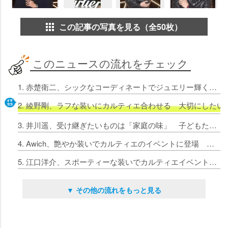
この記事の写真を見る（全50枚）
このニュースの流れをチェック
1. 赤楚衛二、シックなコーディネートでジュエリー輝く 「人は支え合わないと生きていけない」
2. 綾野剛、ラフな装いにカルティエ合わせる 大切にした
3. 井川遥、受け継ぎたいものは「家庭の味」 子どもたちに期待
4. Awich、艶やか装いでカルティエのイベントに登場 大切な価値観は「know yourself」
5. 江口洋介、スポーティーな装いでカルティエイベント 会場は国立競技場で「考えて着ました」
▼ その他の流れをもっと見る