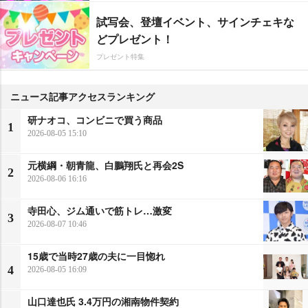
試写会、登壇イベント、サインチェキな
どプレゼント！
プレゼント特集
ニュース記事アクセスランキング
研ナオコ、コンビニで買う商品
1
2026-08-05 15:10
元横綱・朝青龍、白鵬翔氏と再会2S
2
2026-08-06 16:16
寺田心、ジム通いで筋トレ…激変
3
2026-08-07 10:46
15歳で当時27歳の夫に一目惚れ
4
2026-08-05 16:09
山口達也氏 3.4万円の湘南物件契約