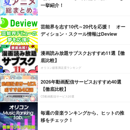
一挙紹介！
芸能界を志す10代～20代を応援！ オー
ディション・スクール情報はDeview
漫画読み放題サブスクおすすめ11選【徹
底比較】
オリコン顧客満足度ランキング
2026年動画配信サービスおすすめ40選
【徹底比較】
CS動画配信サービス20選
毎週の音楽ランキングから、ヒットの推
移をチェック！