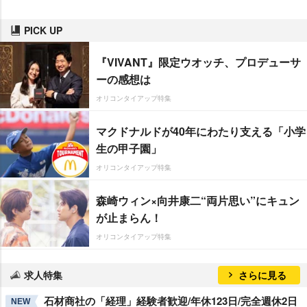
PICK UP
『VIVANT』限定ウオッチ、プロデューサ
ーの感想は
オリコンタイアップ特集
マクドナルドが40年にわたり支える「小学
生の甲子園」
オリコンタイアップ特集
森崎ウィン×向井康二“両片思い”にキュン
が止まらん！
オリコンタイアップ特集
求人特集
さらに見る
石材商社の「経理」経験者歓迎/年休123日/完全週休2日
NEW