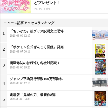
どプレゼント！
プレゼント特集
ニュース記事アクセスランキング
『ちいかわ』新グッズ説明文に恐怖
1
2026-08-06 12:15
『ポケモン公式ぜんこく図鑑』発売
2
2026-08-07 00:11
漫画雑誌の付録巡り各社対応続く
3
2026-08-06 19:20
ジャンプ平均発行部数100万部割れ
4
2026-08-06 12:16
劇場版「鬼滅の刃」最新作2冠
5
2026-08-06 04:00