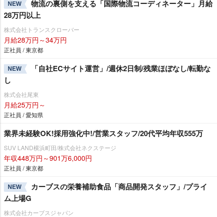
物流の裏側を支える「国際物流コーディネーター」月給
NEW
28万円以上
株式会社トランスクローバー
月給28万円～34万円
正社員 / 東京都
「自社ECサイト運営」/週休2日制/残業ほぼなし/転勤な
NEW
し
株式会社尾東
月給25万円～
正社員 / 愛知県
業界未経験OK!採用強化中!/営業スタッフ/20代平均年収555万
SUV LAND横浜町田/株式会社ネクステージ
年収448万円～901万6,000円
正社員 / 東京都
カーブスの栄養補助食品「商品開発スタッフ」/プライ
NEW
ム上場G
株式会社カーブスジャパン