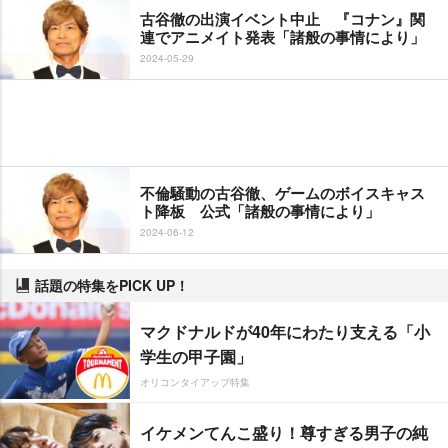
古谷徹の出演イベント中止 『コナン』関
連でアニメイト発表「諸般の事情により」
2024-05-29
不倫騒動の古谷徹、ゲームのボイスキャス
ト降板 公式「諸般の事情により」
2024-06-12
話題の特集をPICK UP！
マクドナルドが40年にわたり支える「小
学生の甲子園」
オリコンタイアップ特集
イケメンてんこ盛り！尊すぎる男子の純