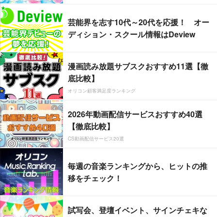
芸能界を志す10代～20代を応援！ オー
ディション・スクール情報はDeview
漫画読み放題サブスクおすすめ11選【徹
底比較】
オリコン顧客満足度ランキング
2026年動画配信サービスおすすめ40選
【徹底比較】
CS動画配信サービス20選
毎週の音楽ランキングから、ヒットの推
移をチェック！
試写会、登壇イベント、サインチェキな