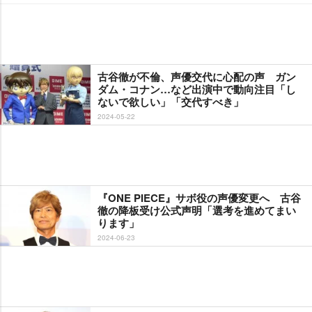
古谷徹が不倫、声優交代に心配の声 ガン
ダム・コナン…など出演中で動向注目「し
ないで欲しい」「交代すべき」
2024-05-22
『ONE PIECE』サボ役の声優変更へ 古谷
徹の降板受け公式声明「選考を進めてまい
ります」
2024-06-23