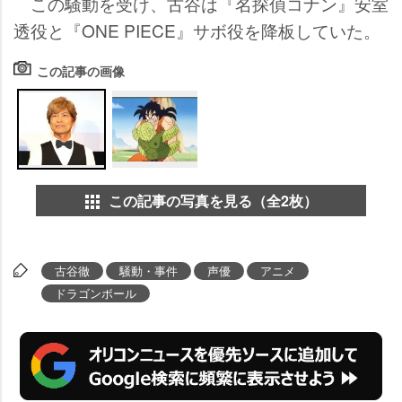
この騒動を受け、古谷は『名探偵コナン』安室
透役と『ONE PIECE』サボ役を降板していた。
この記事の画像
この記事の写真を見る（全2枚）
古谷徹
騒動・事件
声優
アニメ
ドラゴンボール