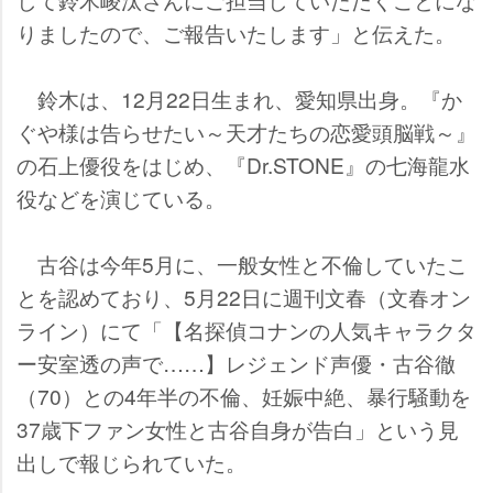
りましたので、ご報告いたします」と伝えた。
鈴木は、12月22日生まれ、愛知県出身。『か
ぐや様は告らせたい～天才たちの恋愛頭脳戦～』
の石上優役をはじめ、『Dr.STONE』の七海龍水
役などを演じている。
古谷は今年5月に、一般女性と不倫していたこ
とを認めており、5月22日に週刊文春（文春オン
ライン）にて「【名探偵コナンの人気キャラクタ
ー安室透の声で……】レジェンド声優・古谷徹
（70）との4年半の不倫、妊娠中絶、暴行騒動を
37歳下ファン女性と古谷自身が告白」という見
出しで報じられていた。