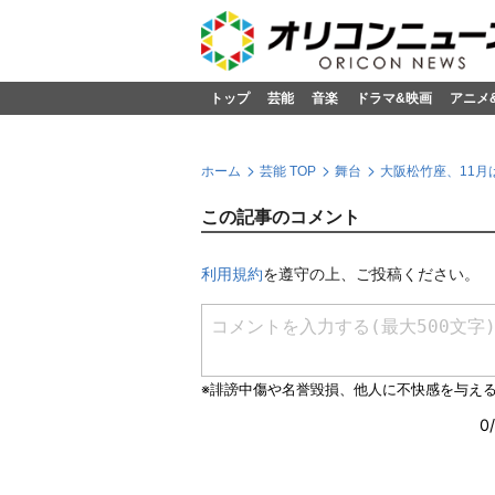
トップ
芸能
音楽
ドラマ&映画
アニメ
ホーム
芸能 TOP
舞台
大阪松竹座、11月
この記事のコメント
利用規約
を遵守の上、ご投稿ください。