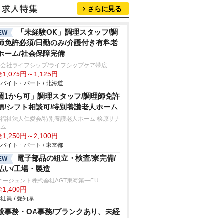
さらに見る
「未経験OK」調理スタッフ/調
EW
師免許必須/日勤のみ/介護付き有料老
ホーム/社会保障完備
式会社ライフシップ/ライフシップケア帯広
1,075円～1,125円
バイト・パート / 北海道
週1から可」調理スタッフ/調理師免許
須/シフト相談可/特別養護老人ホーム
福祉法人仁愛会/特別養護老人ホーム 桧原サナ
ーム
1,250円～2,100円
バイト・パート / 東京都
電子部品の組立・検査/寮完備/
EW
払い/工場・製造
エージェント株式会社AGT東海第一CU
1,400円
社員 / 愛知県
般事務・OA事務/ブランクあり、未経