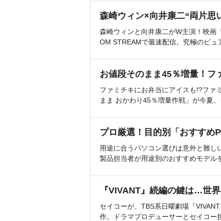
森崎ウィン×向井康二“両片思
森崎ウィンと向井康二がW主演！映画『（L
OM STREAMで最速配信。究極のピュ
お値段そのまま45％増量！フ
ファミチキにお弁当にアイスも!?ファ
まま おかわり45％増量作戦」が今夏
プロ厳選！目的別「おすすめP
用途に合うパソコン選びは意外と難し
製品担当者が用途別のおすすめモデル
『VIVANT』続編の鍵は…世
セイコーが、TBS系日曜劇場『VIVA
作。ドラマプロデューサーとセイコー