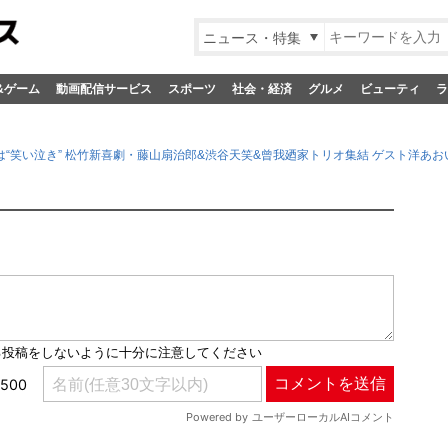
ニュース・特集
&ゲーム
動画配信サービス
スポーツ
社会・経済
グルメ
ビューティ
ラ
は“笑い泣き” 松竹新喜劇・藤山扇治郎&渋谷天笑&曾我廼家トリオ集結 ゲスト洋あお