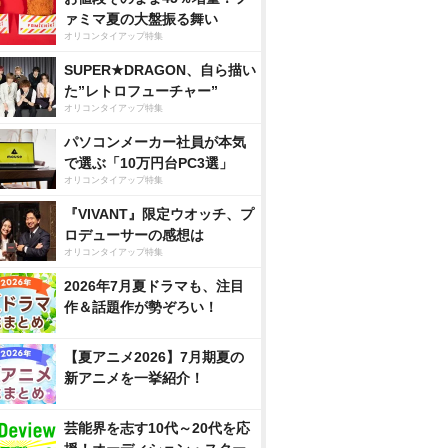
ァミマ夏の大盤振る舞い
オリコンタイアップ特集
SUPER★DRAGON、自ら描い
た”レトロフューチャー”
オリコンタイアップ特集
パソコンメーカー社員が本気
で選ぶ「10万円台PC3選」
オリコンタイアップ特集
『VIVANT』限定ウオッチ、プ
ロデューサーの感想は
オリコンタイアップ特集
2026年7月夏ドラマも、注目
作＆話題作が勢ぞろい！
【夏アニメ2026】7月期夏の
新アニメを一挙紹介！
芸能界を志す10代～20代を応