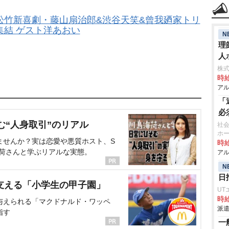
 松竹新喜劇・藤山扇治郎&渋谷天笑&曾我廼家トリ
集結 ゲスト洋あおい
N
理
人
株
時給
アル
「
必
む“人身取引”のリアル
社会
ホ
ませんか？実は恋愛や悪質ホスト、S
時給
海荷さんと学ぶリアルな実態。
アル
N
日
支える「小学生の甲子園」
UT
時給
与えられる「マクドナルド・ワッペ
派遣
指す
一