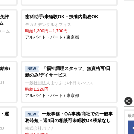
免許
歯科助手/未経験OK・扶養内勤務OK
ム
モガミデンタルオフィス
時給1,300円～1,700円
ホーム
アルバイト・パート / 東京都
結束/
「福祉調理スタッフ」無資格可/日
NEW
勤のみ/デイサービス
CU
一般社団法人まつふじ/小日向ハウス
時給1,226円
アルバイト・パート / 東京都
・運
一般事務・OA事務/商社での一般事
NEW
最
務時短・週4日の相談可未経験OK残業なし
CU
株式会社パソナ