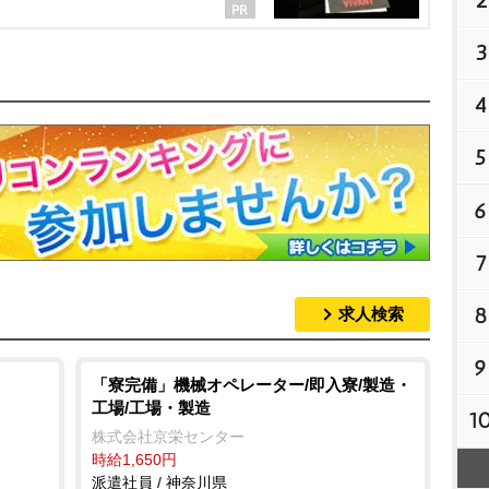
2
3
4
5
6
7
8
求人検索
9
「寮完備」機械オペレーター/即入寮/製造・
工場/工場・製造
1
株式会社京栄センター
時給1,650円
派遣社員 / 神奈川県