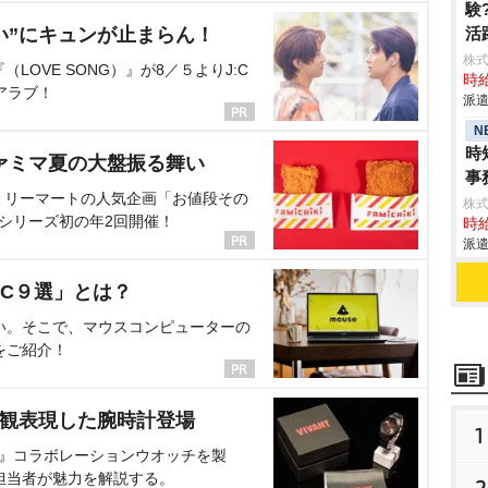
験
い”にキュンが止まらん！
活
株
OVE SONG）』が8／５よりJ:C
時給
アラブ！
派遣
N
時
ァミマ夏の大盤振る舞い
事
ミリーマートの人気企画「お値段その
株
、シリーズ初の年2回開催！
時給
派遣
C９選」とは？
い。そこで、マウスコンピューターの
をご紹介！
界観表現した腕時計登場
1
NT』コラボレーションウオッチを製
担当者が魅力を解説する。