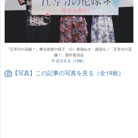
『五等分の花嫁＊』舞台挨拶の様子 （C）春場ねぎ・講談社／「五等分の花
嫁＊」製作委員会
拡大する（19枚）
【写真】この記事の写真を見る（全19枚）