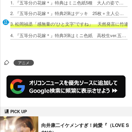
1. 『五等分の花嫁＊』特典はミニ色紙5種 大人の姿でチェキ風ステッカーと同時配布
2. 『五等分の花嫁＊』特典2弾はデッキ 25枚＋主人公カード5枚＋プレイマット配布へ
3. 松岡禎丞「感無量の“ひと文字”ですね」 天然発言に竹
4. 『五等分の花嫁＊』特典3弾はミニ色紙 高校生ver.五つ子の描き下ろしイラスト使用
アニメ
PICK UP
向井康二イケメンすぎ！純愛『（LOVE S