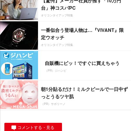
【驚愕】メーカー社員が推す「10万円
台」神コスパPC
オリコンタイアップ特集
一番似合う登場人物は…『VIVANT』限
定ウオッチ
オリコンタイアップ特集
自販機にピッ！ですぐに買えちゃう
（PR）ジハンピ
朝1分貼るだけ！ミルクピールで一日中ず
っとうるツヤ肌
（PR）サボリーノ
コメントする・見る