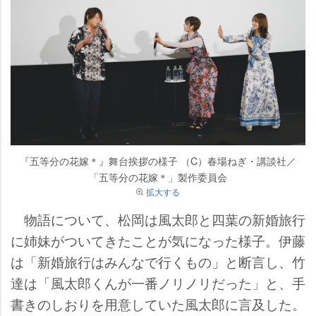
『五等分の花嫁＊』舞台挨拶の様子 （C）春場ねぎ・講談社／
「五等分の花嫁＊」製作委員会
拡大する
物語について、松岡は風太郎と四葉の新婚旅行
に姉妹がついてきたことが気になった様子。伊藤
は「新婚旅行はみんなで行くもの」と断言し、竹
達は「風太郎くんが一番ノリノリだった」と、手
書きのしおりを用意していた風太郎に言及した。