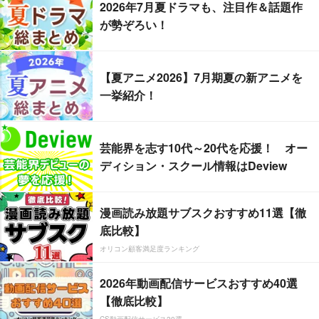
2026年7月夏ドラマも、注目作＆話題作
が勢ぞろい！
【夏アニメ2026】7月期夏の新アニメを
一挙紹介！
芸能界を志す10代～20代を応援！ オー
ディション・スクール情報はDeview
漫画読み放題サブスクおすすめ11選【徹
底比較】
オリコン顧客満足度ランキング
2026年動画配信サービスおすすめ40選
【徹底比較】
CS動画配信サービス20選