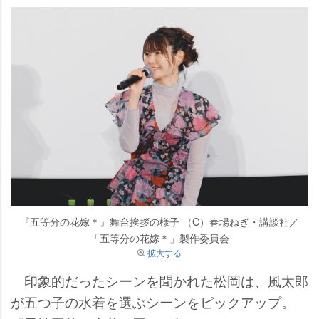
『五等分の花嫁＊』舞台挨拶の様子 （C）春場ねぎ・講談社／
「五等分の花嫁＊」製作委員会
拡大する
印象的だったシーンを聞かれた松岡は、風太郎
が五つ子の水着を選ぶシーンをピックアップ。