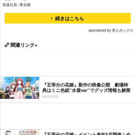
派遣社員 / 東京都
続きはこちら
sponsored by 求人ボックス
関連リンク+
『五等分の花嫁』新作の映像公開 劇場特
典はミニ色紙”水着ver”でグッズ情報も解禁
2023-06-23
『五等分の花嫁』イベント来年5月開催！会