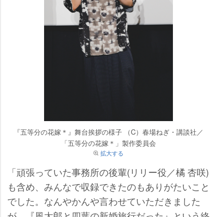
『五等分の花嫁＊』舞台挨拶の様子 （C）春場ねぎ・講談社／
「五等分の花嫁＊」製作委員会
拡大する
「頑張っていた事務所の後輩(リリー役／橘 杏咲)
も含め、みんなで収録できたのもありがたいこと
でした。なんやかんや言わせていただきました
が、『風太郎と四葉の新婚旅行だった』という終