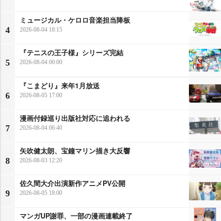
ミュージカル・ケロロ音楽担当降板
4
2026-08-04 18:15
『テニスの王子様』シリーズ完結
5
2026-08-04 00:00
『こまどり』来年1月放送
6
2026-08-05 17:00
漫画付録巡り出版社対応に追われる
7
2026-08-04 06:40
矢吹健太朗、宝鐘マリン描き大反響
8
2026-08-03 12:20
佐久間大介出演新作アニメPV公開
9
2026-08-05 18:00
マンガUP謝罪、一部の漫画連載終了