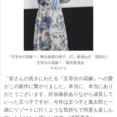
『五等分の花嫁＊』舞台挨拶の様子 （C）春場ねぎ・講談社／
「五等分の花嫁＊」製作委員会
拡大する
「皆さんの長きにわたる『五等分の花嫁』への愛
がこの新作に繋がりました。本当に、本当にあり
がとうございます。紆余曲折ありながら成長して
いった五つ子ですが、今作は五つ子と風太郎と一
緒にリゾートに行くような気持ちで何度も楽しん