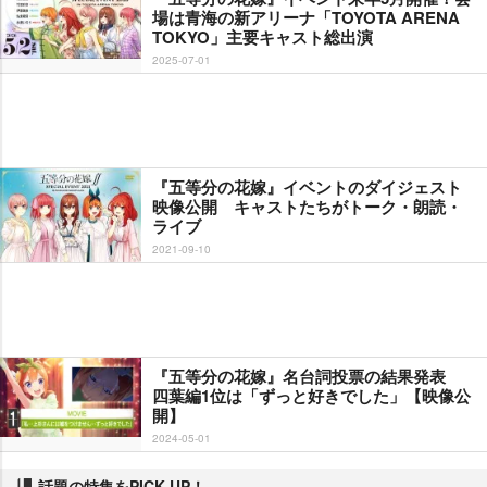
場は青海の新アリーナ「TOYOTA ARENA
TOKYO」主要キャスト総出演
2025-07-01
『五等分の花嫁』イベントのダイジェスト
映像公開 キャストたちがトーク・朗読・
ライブ
2021-09-10
『五等分の花嫁』名台詞投票の結果発表
四葉編1位は「ずっと好きでした」【映像公
開】
2024-05-01
話題の特集をPICK UP！