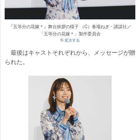
『五等分の花嫁＊』舞台挨拶の様子 （C）春場ねぎ・講談社／
「五等分の花嫁＊」製作委員会
拡大する
最後はキャストそれぞれから、メッセージが贈
られた。