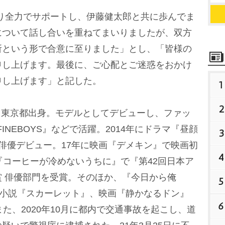
たり全力でサポートし、伊藤健太郎と共に歩んでま
について話し合いを重ねてまいりましたが、双方
所という形で合意に至りました」とし、「皆様の
申し上げます。最後に、ご心配とご迷惑をおかけ
申し上げます」と記した。
1
2
れ、東京都出身。モデルとしてデビューし、ファッ
『FINEBOYS』などで活躍。2014年にドラマ『昼顔
3
俳優デビュー。17年に映画『デメキン』で映画初
4
『コーヒーが冷めないうちに』で『第42回日本ア
 俳優部門を受賞。そのほか、『今日から俺
5
レビ小説『スカーレット』、映画『静かなるドン』
6
た、2020年10月に都内で交通事故を起こし、道