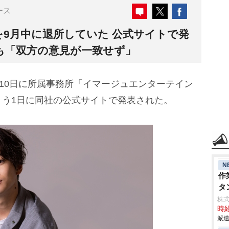
ース
を9月中に退所していた 公式サイトで発
も「双方の意見が一致せず」
月10日に所属事務所「イマージュエンターテイン
ょう1日に同社の公式サイトで発表された。
N
作
タ
株
時給
派遣