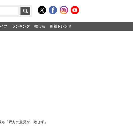
イフ
ランキング
推し活
新着トレンド
議も「双方の意見が一致せず」