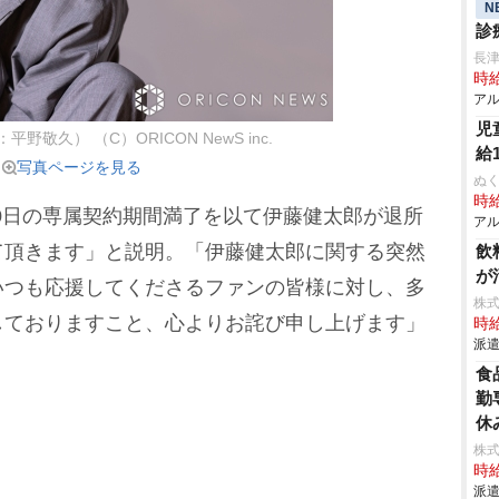
N
診
長
時給
アル
児
野敬久） （C）ORICON NewS inc.
給
写真ページを見る
ぬく
時給
10日の専属契約期間満了を以て伊藤健太郎が退所
アル
て頂きます」と説明。「伊藤健太郎に関する突然
飲
が
いつも応援してくださるファンの皆様に対し、多
株
しておりますこと、心よりお詫び申し上げます」
時給
派遣
食
勤
休
株
時給
派遣