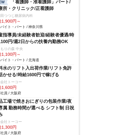
「看護師・准看護師」パート/
EW
療所・クリニック/正看護師
津田つつじ糖尿病内科
1,900円～
バイト・パート / 神奈川県
童指導員/未経験者歓迎/経験者優遇/時
1100円/週2日からの扶養内勤務OK
もりの森 中央
1,100円～
バイト・パート / 北海道
料水のリフト入出荷作業/リフト免許
活かせる!時給1600円で稼げる
式会社トーコー
1,600円
社員 / 大阪府
品工場で焼きおにぎりの包装作業/夜
専属 勤務時間が選べる シフト制 日祝
み
式会社トーコー
1,300円
社員 / 大阪府