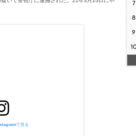
疑いで警視庁に逮捕された。21年3月25日に不
7
8
9
1
tagramで見る