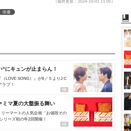
（最終更新：2024-10-01 11:05）
俳優
い”にキュンが止まらん！
OVE SONG）』が8／５よりJ:C
アラブ！
ァミマ夏の大盤振る舞い
ミリーマートの人気企画「お値段その
、シリーズ初の年2回開催！