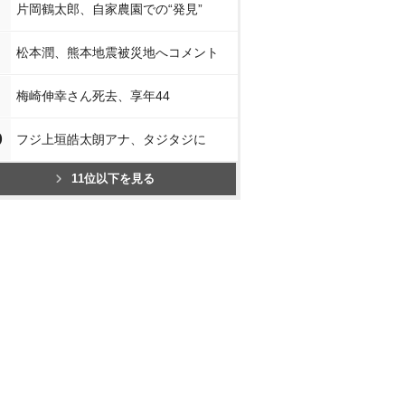
片岡鶴太郎、自家農園での“発見”
松本潤、熊本地震被災地へコメント
梅崎伸幸さん死去、享年44
0
フジ上垣皓太朗アナ、タジタジに
11位以下を見る