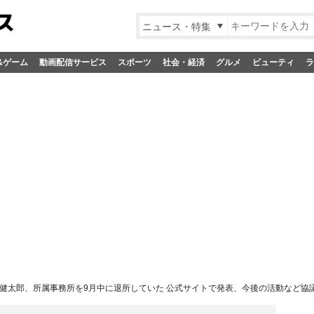
ニュース・特集
&ゲーム
動画配信サービス
スポーツ
社会・経済
グルメ
ビューティ
ラ
健太郎、所属事務所を9月中に退所していた 公式サイトで発表、今後の活動など協