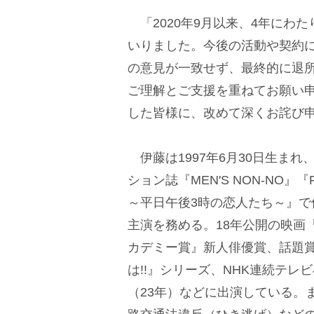
「2020年9月以来、4年にわ
いりました。今後の活動や契約
の意見が一致せず、最終的に退
ご理解とご支援を重ねてお願い
した皆様に、改めて深くお詫び
伊藤は1997年6月30日生ま
ション誌『MEN'S NON-NO』
～平日午後3時の恋人たち～』で
主演を務める。18年公開の映画
カデミー賞』新人俳優賞、話題賞
は!!』シリーズ、NHK連続テ
（23年）などに出演している。ま