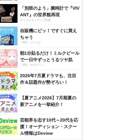
「別班のよう」腕時計で『VIV
ANT』の世界観再現
オリコンタイアップ特集
自販機にピッ！ですぐに買え
ちゃう
（PR）ジハンピ
朝1分貼るだけ！ミルクピール
で一日中ずっとうるツヤ肌
（PR）サボリーノ
2026年7月夏ドラマも、注目
作＆話題作が勢ぞろい！
【夏アニメ2026】7月期夏の
新アニメを一挙紹介！
芸能界を志す10代～20代を応
援！オーディション・スクー
ル情報はDeview