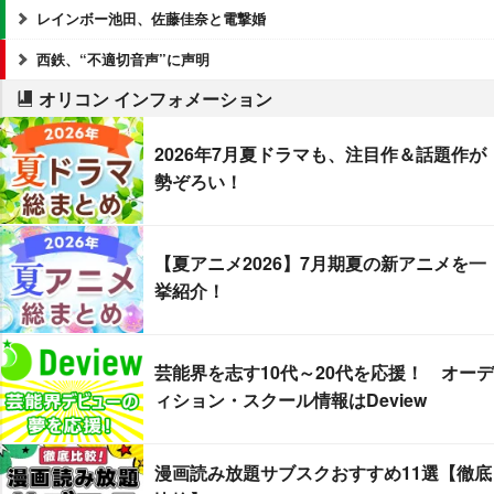
レインボー池田、佐藤佳奈と電撃婚
西鉄、“不適切音声”に声明
オリコン インフォメーション
2026年7月夏ドラマも、注目作＆話題作が
勢ぞろい！
【夏アニメ2026】7月期夏の新アニメを一
挙紹介！
芸能界を志す10代～20代を応援！ オーデ
ィション・スクール情報はDeview
漫画読み放題サブスクおすすめ11選【徹底