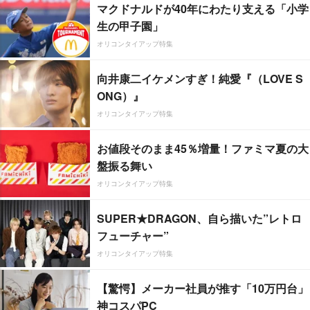
マクドナルドが40年にわたり支える「小学
生の甲子園」
オリコンタイアップ特集
向井康二イケメンすぎ！純愛『（LOVE S
ONG）』
オリコンタイアップ特集
お値段そのまま45％増量！ファミマ夏の大
盤振る舞い
オリコンタイアップ特集
SUPER★DRAGON、自ら描いた”レトロ
フューチャー”
オリコンタイアップ特集
【驚愕】メーカー社員が推す「10万円台」
神コスパPC