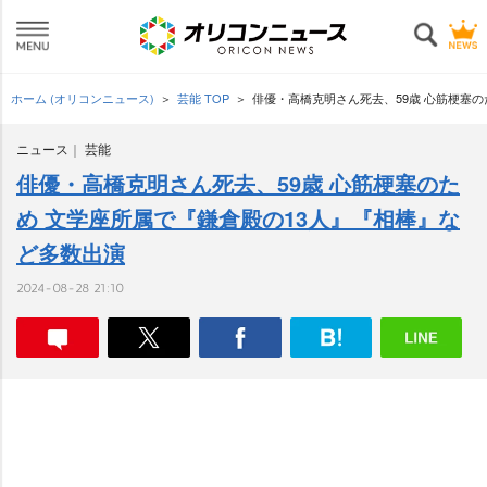
ホーム (オリコンニュース)
芸能 TOP
俳優・高橋克明さん死去、59歳 心筋梗塞の
ニュース
芸能
俳優・高橋克明さん死去、59歳 心筋梗塞のた
め 文学座所属で『鎌倉殿の13人』『相棒』な
ど多数出演
2024-08-28 21:10