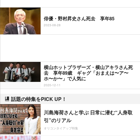
俳優・野村昇史さん死去 享年85
2023-08-28
横山ホットブラザーズ・横山アキラさん死
去 享年89歳 ギャグ「おまえは〜ア〜
ホ〜か〜」で人気に
2020-12-11
話題の特集をPICK UP！
川島海荷さんと学ぶ 日常に潜む“人身取
引”のリアル
オリコンタイアップ特集