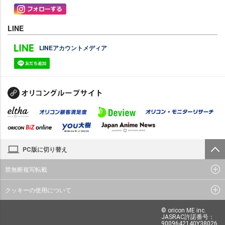
LINE
LINEアカウントメディア
PC版に切り替え
禁無断複写転載
クッキーの使用について
© oricon ME inc.
JASRAC許諾番号：
9009642140Y38026