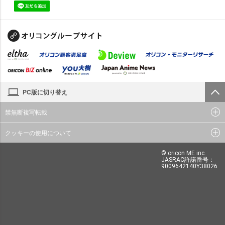
PC版に切り替え
禁無断複写転載
クッキーの使用について
© oricon ME inc.
JASRAC許諾番号：
9009642140Y38026