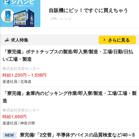
自販機にピッ！ですぐに買えちゃう
（PR）ジハンピ
求人特集
さらに見る
「寮完備」ポテトチップスの製造/即入寮/製造・工場/日勤/日払
い/工場・製造
株式会社京栄センター
時給1,230円～1,538円
派遣社員 / 北海道
「寮完備」倉庫内のピッキング作業/即入寮/製造・工場/工場・製
造
株式会社京栄センター
時給1,650円
派遣社員 / 神奈川県
寮完備/「2交替」半導体デバイスの品質検査など/40～5
NEW