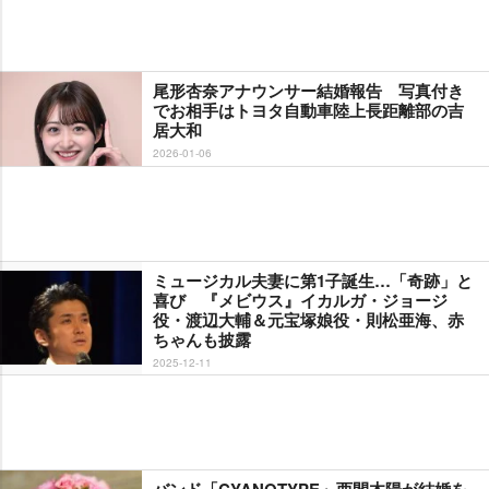
尾形杏奈アナウンサー結婚報告 写真付き
でお相手はトヨタ自動車陸上長距離部の吉
居大和
2026-01-06
ミュージカル夫妻に第1子誕生…「奇跡」と
喜び 『メビウス』イカルガ・ジョージ
役・渡辺大輔＆元宝塚娘役・則松亜海、赤
ちゃんも披露
2025-12-11
バンド「CYANOTYPE」西間木陽が結婚を