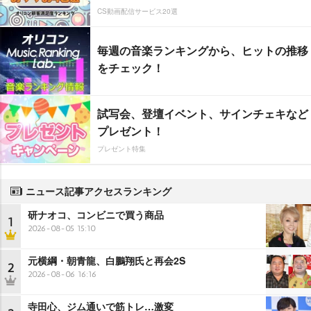
CS動画配信サービス20選
毎週の音楽ランキングから、ヒットの推移
をチェック！
試写会、登壇イベント、サインチェキなど
プレゼント！
プレゼント特集
ニュース記事アクセスランキング
研ナオコ、コンビニで買う商品
1
2026-08-05 15:10
元横綱・朝青龍、白鵬翔氏と再会2S
2
2026-08-06 16:16
寺田心、ジム通いで筋トレ…激変