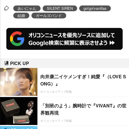
あいにゃん
SILENT SIREN
go!go!vanillas
結婚
ガールズバンド
PICK UP
向井康二イケメンすぎ！純愛『（LOVE S
ONG）』
オリコンタイアップ特集
「別班のよう」腕時計で『VIVANT』の世
界観再現
オリコンタイアップ特集