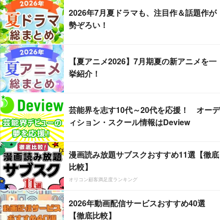
2026年7月夏ドラマも、注目作＆話題作が
勢ぞろい！
【夏アニメ2026】7月期夏の新アニメを一
挙紹介！
芸能界を志す10代～20代を応援！ オーデ
ィション・スクール情報はDeview
漫画読み放題サブスクおすすめ11選【徹底
比較】
オリコン顧客満足度ランキング
2026年動画配信サービスおすすめ40選
【徹底比較】