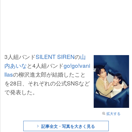
3人組バンド
SILENT SIREN
の
山
内あいな
と4人組バンド
go!go!vani
llas
の柳沢進太郎が結婚したこと
を28日、それぞれの公式SNSなど
で発表した。
拡大する
記事全文・写真を大きく見る