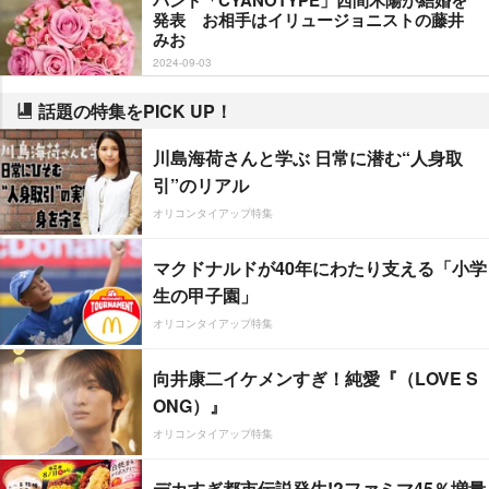
発表 お相手はイリュージョニストの藤井
みお
2024-09-03
話題の特集をPICK UP！
川島海荷さんと学ぶ 日常に潜む“人身取
引”のリアル
オリコンタイアップ特集
マクドナルドが40年にわたり支える「小学
生の甲子園」
オリコンタイアップ特集
向井康二イケメンすぎ！純愛『（LOVE S
ONG）』
オリコンタイアップ特集
デカすぎ都市伝説発生!?ファミマ45％増量