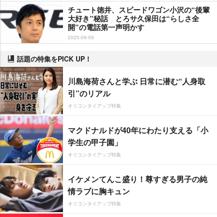
チュート徳井、スピードワゴン小沢の“後輩
大好き”秘話 とろサ久保田は“らしさ全
開”の電話第一声明かす
2025-09-09
話題の特集をPICK UP！
川島海荷さんと学ぶ 日常に潜む“人身取
引”のリアル
オリコンタイアップ特集
マクドナルドが40年にわたり支える「小
学生の甲子園」
オリコンタイアップ特集
イケメンてんこ盛り！尊すぎる男子の純
情ラブに胸キュン
オリコンタイアップ特集