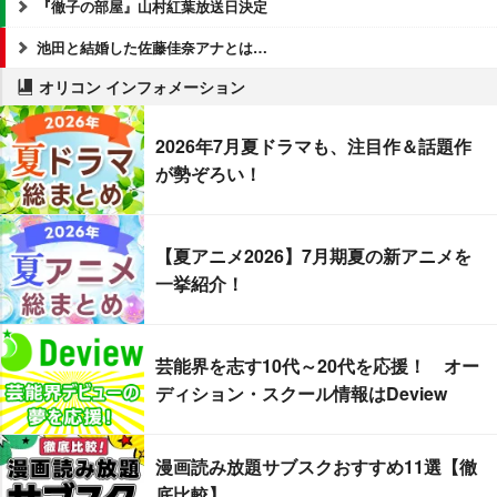
『徹子の部屋』山村紅葉放送日決定
池田と結婚した佐藤佳奈アナとは…
オリコン インフォメーション
2026年7月夏ドラマも、注目作＆話題作
が勢ぞろい！
【夏アニメ2026】7月期夏の新アニメを
一挙紹介！
芸能界を志す10代～20代を応援！ オー
ディション・スクール情報はDeview
漫画読み放題サブスクおすすめ11選【徹
底比較】