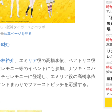
医
時給
アル
「
製
ロ』×阪神タイガースがコラボ
場
写真ページを見る
株
時給
6枚）
派遣
リ
い
小林裕介
、エミ
リア
役の高橋李依、ベアトリス役
株
時給
セレモニー等のイベントにも参加。ナツキ・スバ
派遣
ッチセレモニーに登場し、エミリア役の高橋李依
歯
ウンドまわりでファーストピッチを応援する。
医
時給
アル