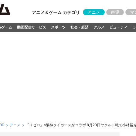
アニメ
声優
マ
アニメ＆ゲーム カテゴリ
&ゲーム
動画配信サービス
スポーツ
社会・経済
グルメ
ビューティ
ラ
OP
アニメ
『リゼロ』×阪神タイガースがコラボ 8月20日ヤクルト戦で小林裕