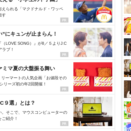
与えられる「マクドナルド・ワッペ
指す
い”にキュンが止まらん！
OVE SONG）』が8／５よりJ:C
アラブ！
ァミマ夏の大盤振る舞い
ミリーマートの人気企画「お値段その
、シリーズ初の年2回開催！
C９選」とは？
い。そこで、マウスコンピューターの
をご紹介！