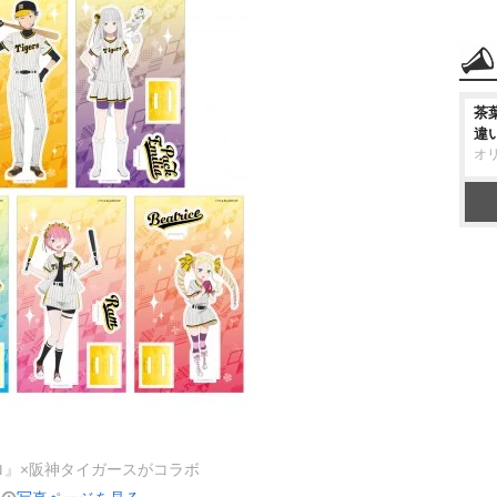
茶
違
オ
ロ』×阪神タイガースがコラボ