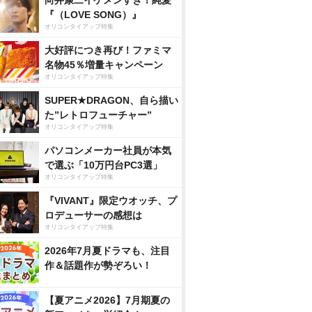
向井康二イケメンすぎ！純愛
『（LOVE SONG）』
オリコンタイアップ特集
大好評につき再び！ファミマ
名物45％増量キャンペーン
オリコンタイアップ特集
SUPER★DRAGON、自ら描い
た”レトロフューチャー”
オリコンタイアップ特集
パソコンメーカー社員が本気
で選ぶ「10万円台PC3選」
オリコンタイアップ特集
『VIVANT』限定ウオッチ、プ
ロデューサーの感想は
オリコンタイアップ特集
2026年7月夏ドラマも、注目
作＆話題作が勢ぞろい！
【夏アニメ2026】7月期夏の