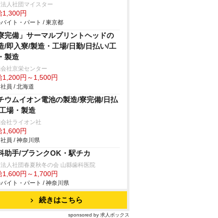
療法人社団マイスター
1,300円
バイト・パート / 東京都
寮完備」サーマルプリントヘッドの
造/即入寮/製造・工場/日勤/日払い/工
・製造
式会社京栄センター
1,200円～1,500円
社員 / 北海道
チウムイオン電池の製造/寮完備/日払
/工場・製造
式会社ライオン社
1,600円
社員 / 神奈川県
科助手/ブランクOK・駅チカ
療法人社団春夏秋冬の会 山縣歯科医院
1,600円～1,700円
バイト・パート / 神奈川県
続きはこちら
sponsored by 求人ボックス