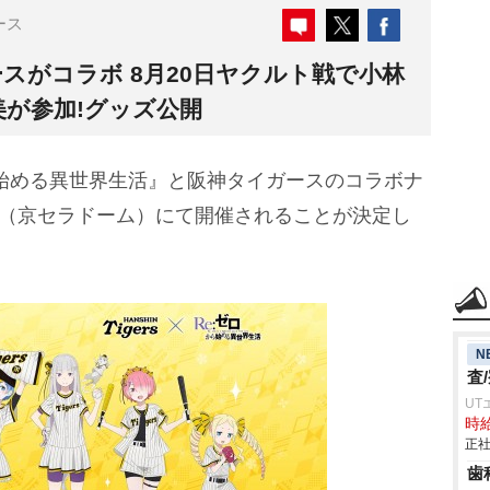
ース
スがコラボ 8月20日ヤクルト戦で小林
美が参加!グッズ公開
始める異世界生活』と阪神タイガースのコラボナ
戦（京セラドーム）にて開催されることが決定し
N
査
UT
時給
正社
歯