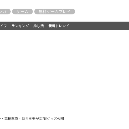
ンガ
ゲーム
無料ゲームプレイ
イフ
ランキング
推し活
新着トレンド
介・高橋李依・新井里美が参加!グッズ公開