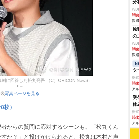
分
WD
時給
派遣
原
の
WD
時給
派遣
N
タ
株式
回答した松丸亮吾 （C）ORICON NewS i
時給
nc.
アル
写真ページを見る
受
休
8枚）
株式
時給
アル
者からの質問に応対するシーンも。「松丸くん
ですか？」と投げかけられると、松丸は木村と声