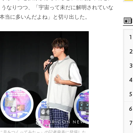
とうなりつつ、「宇宙って未だに解明されていな
が本当に多いんだよね」と切り出した。
1
2
3
4
5
6
7
橋に月をつくってみた～』の記者発表に登場した