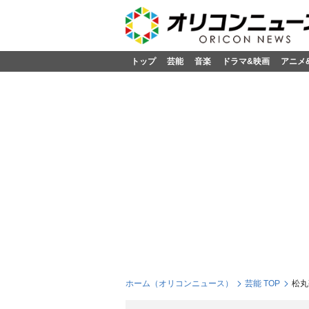
トップ
芸能
音楽
ドラマ&映画
アニメ
ホーム（オリコンニュース）
芸能 TOP
松丸