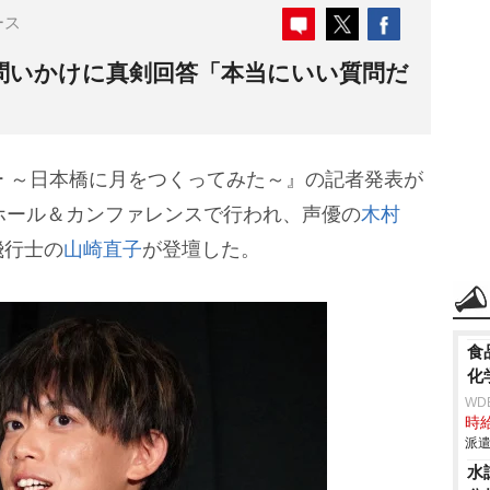
ース
問いかけに真剣回答「本当にいい質問だ
 ～日本橋に月をつくってみた～』の記者発表が
ホール＆カンファレンスで行われ、声優の
木村
飛行士の
山崎直子
が登壇した。
食
化
WD
時給
派遣
水