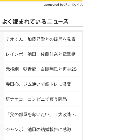
sponsored by 求人ボックス
テオくん、加藤乃愛との破局を発表
レインボー池田、佐藤佳奈と電撃婚
元横綱・朝青龍、白鵬翔氏と再会2S
寺田心、ジム通いで筋トレ…激変
研ナオコ、コンビニで買う商品
「父の部屋を奪いたい」→大改造へ
ジャンボ、池田の結婚報告に感激