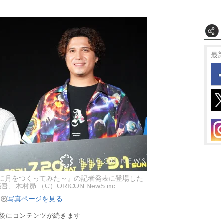
最
橋に月をつくってみた～』の記者発表に登場した
木村昴 （C）ORICON NewS inc.
写真ページを見る
の後にコンテンツが続きます