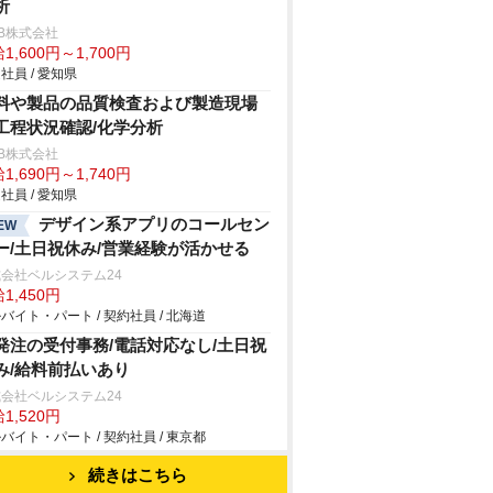
析
B株式会社
1,600円～1,700円
社員 / 愛知県
料や製品の品質検査および製造現場
工程状況確認/化学分析
B株式会社
1,690円～1,740円
社員 / 愛知県
デザイン系アプリのコールセン
EW
ー/土日祝休み/営業経験が活かせる
会社ベルシステム24
1,450円
バイト・パート / 契約社員 / 北海道
発注の受付事務/電話対応なし/土日祝
み/給料前払いあり
会社ベルシステム24
1,520円
バイト・パート / 契約社員 / 東京都
続きはこちら