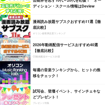
芸能界を志す10代～20代を応援！ オー
ディション・スクール情報はDeview
漫画読み放題サブスクおすすめ11選【徹
底比較】
オリコン顧客満足度ランキング
2026年動画配信サービスおすすめ40選
【徹底比較】
CS動画配信サービス20選
毎週の音楽ランキングから、ヒットの推
移をチェック！
試写会、登壇イベント、サインチェキな
どプレゼント！
プレゼント特集