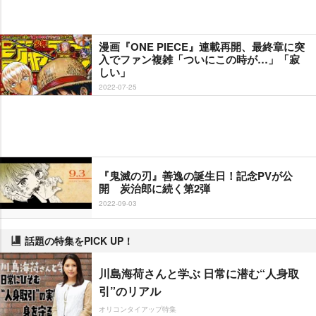
漫画『ONE PIECE』連載再開、最終章に突
入でファン複雑「ついにこの時が…」「寂
しい」
2022-07-25
『鬼滅の刃』善逸の誕生日！記念PVが公
開 炭治郎に続く第2弾
2022-09-03
話題の特集をPICK UP！
川島海荷さんと学ぶ 日常に潜む“人身取
引”のリアル
オリコンタイアップ特集