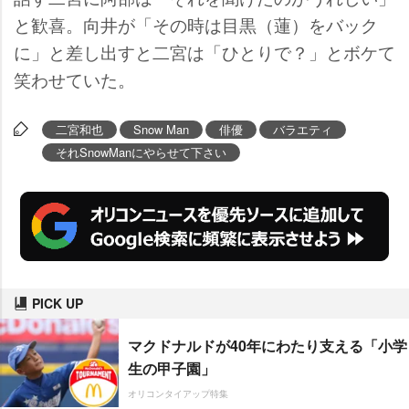
と歓喜。向井が「その時は目黒（蓮）をバック
に」と差し出すと二宮は「ひとりで？」とボケて
笑わせていた。
二宮和也
Snow Man
俳優
バラエティ
それSnowManにやらせて下さい
PICK UP
マクドナルドが40年にわたり支える「小学
生の甲子園」
オリコンタイアップ特集