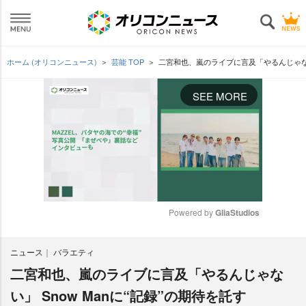
ホーム (オリコンニュース)
芸能 TOP
二宮和也、嵐のライブに言及「やるんじゃない」
SEE MORE
Powered by 
GliaStudios
M
ニュース
バラエティ
u
t
二宮和也、嵐のライブに言及「やるんじゃな
e
い」 Snow Manに“記録”の期待を託す