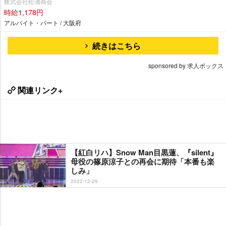
株式会社松浦商会
時給1,178円
アルバイト・パート / 大阪府
続きはこちら
sponsored by 求人ボックス
関連リンク+
【紅白リハ】Snow Man目黒蓮、『silent』
母役の篠原涼子との再会に期待「本番も楽
しみ」
2022-12-29