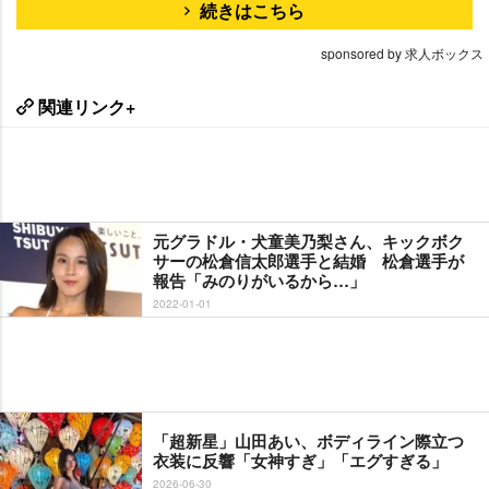
続きはこちら
sponsored by 求人ボックス
関連リンク+
元グラドル・犬童美乃梨さん、キックボク
サーの松倉信太郎選手と結婚 松倉選手が
報告「みのりがいるから…」
2022-01-01
「超新星」山田あい、ボディライン際立つ
衣装に反響「女神すぎ」「エグすぎる」
2026-06-30