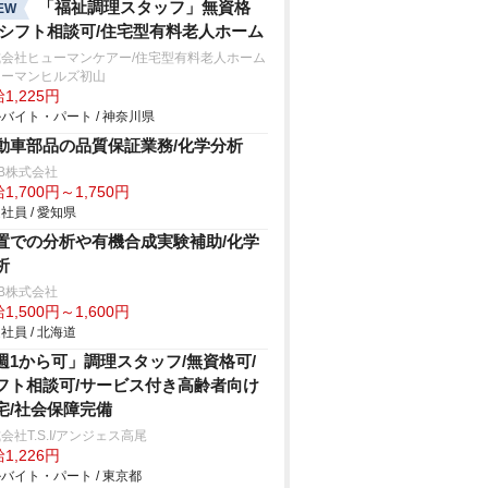
「福祉調理スタッフ」無資格
EW
/シフト相談可/住宅型有料老人ホーム
式会社ヒューマンケアー/住宅型有料老人ホーム
ューマンヒルズ初山
1,225円
バイト・パート / 神奈川県
動車部品の品質保証業務/化学分析
B株式会社
1,700円～1,750円
社員 / 愛知県
置での分析や有機合成実験補助/化学
析
B株式会社
1,500円～1,600円
社員 / 北海道
週1から可」調理スタッフ/無資格可/
フト相談可/サービス付き高齢者向け
宅/社会保障完備
会社T.S.I/アンジェス高尾
1,226円
バイト・パート / 東京都