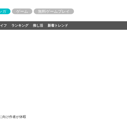
ンガ
ゲーム
無料ゲームプレイ
イフ
ランキング
推し活
新着トレンド
スに向け作者が休暇