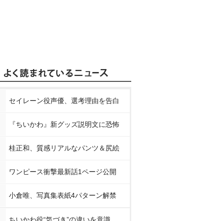
セイレーン役声優、選考理由を告白
『ちいかわ』新グッズ説明文に恐怖
桂正和、質感リアルなパンツ＆尻絵
ワンピース衝撃最新話1ページ公開
小倉唯、写真集表紙4パターン解禁
ちいかわ役“気づき”の違いを意識