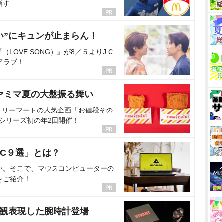
指す
い”にキュンが止まらん！
OVE SONG）』が8／５よりJ:C
アラブ！
ァミマ夏の大盤振る舞い
ミリーマートの人気企画「お値段その
、シリーズ初の年2回開催！
C９選」とは？
い。そこで、マウスコンピューターの
をご紹介！
界観表現した腕時計登場