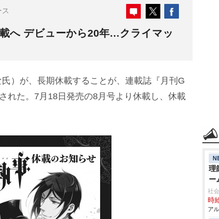
ース
載へ デビューから20年…クライマッ
氏）が、長期休載することが、連載誌『月刊G
された。7月18日発売の8月号より休載し、休載
N
理
ー
社
時給
アル