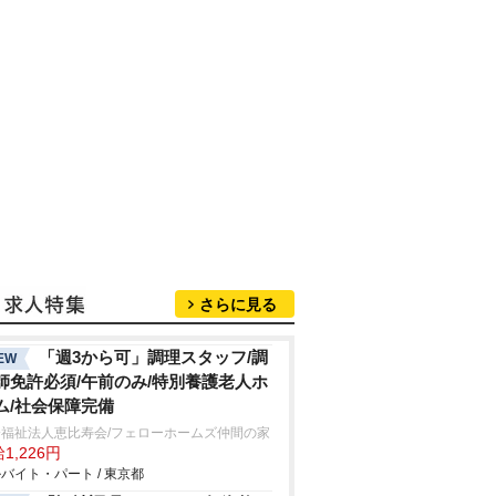
さらに見る
「週3から可」調理スタッフ/調
EW
師免許必須/午前のみ/特別養護老人ホ
ム/社会保障完備
会福祉法人恵比寿会/フェローホームズ仲間の家
1,226円
バイト・パート / 東京都