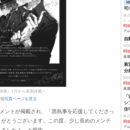
N
可
株
ヒ
時給
アル
自
WD
時給
派遣
装
分
WD
時給
派遣
執事』7月から長期休載へ
「
写真ページを見る
シ
住
メントが掲載され、「黒執事を応援してくださっ
株式
りがとうございます。この度、少し長めのメンテ
時給
アル