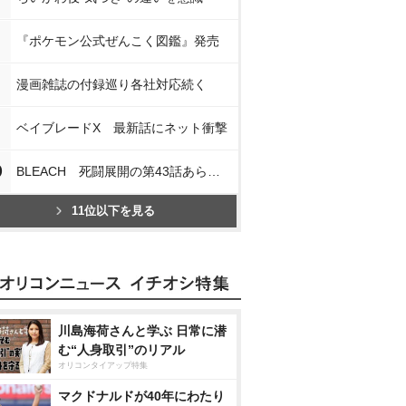
『ポケモン公式ぜんこく図鑑』発売
漫画雑誌の付録巡り各社対応続く
ベイブレードX 最新話にネット衝撃
0
BLEACH 死闘展開の第43話あらすじ
11位以下を見る
川島海荷さんと学ぶ 日常に潜
む“人身取引”のリアル
オリコンタイアップ特集
マクドナルドが40年にわたり