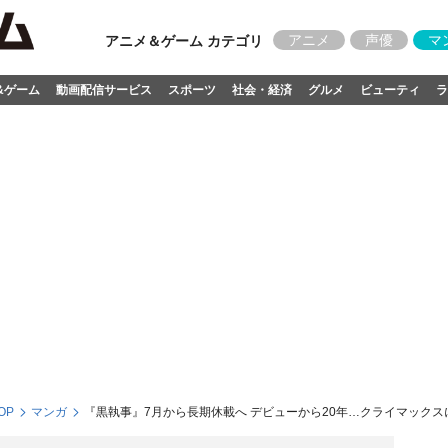
アニメ
声優
マ
アニメ＆ゲーム カテゴリ
&ゲーム
動画配信サービス
スポーツ
社会・経済
グルメ
ビューティ
ラ
OP
マンガ
『黒執事』7月から長期休載へ デビューから20年…クライマック