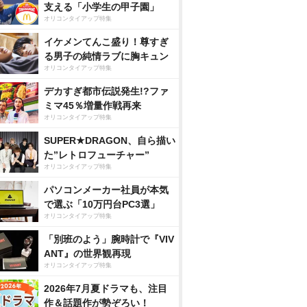
支える「小学生の甲子園」
オリコンタイアップ特集
イケメンてんこ盛り！尊すぎ
る男子の純情ラブに胸キュン
オリコンタイアップ特集
デカすぎ都市伝説発生!?ファ
ミマ45％増量作戦再来
オリコンタイアップ特集
SUPER★DRAGON、自ら描い
た”レトロフューチャー”
オリコンタイアップ特集
パソコンメーカー社員が本気
で選ぶ「10万円台PC3選」
オリコンタイアップ特集
「別班のよう」腕時計で『VIV
ANT』の世界観再現
オリコンタイアップ特集
2026年7月夏ドラマも、注目
作＆話題作が勢ぞろい！