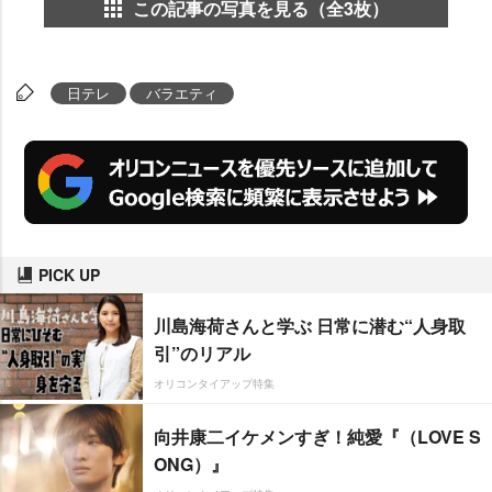
この記事の写真を見る（全3枚）
日テレ
バラエティ
PICK UP
川島海荷さんと学ぶ 日常に潜む“人身取
引”のリアル
オリコンタイアップ特集
向井康二イケメンすぎ！純愛『（LOVE S
ONG）』