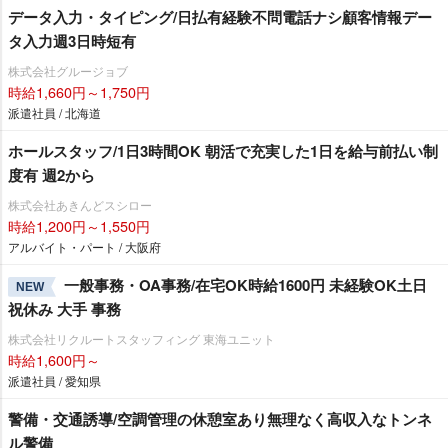
データ入力・タイピング/日払有経験不問電話ナシ顧客情報デー
タ入力週3日時短有
株式会社グルージョブ
時給1,660円～1,750円
派遣社員 / 北海道
ホールスタッフ/1日3時間OK 朝活で充実した1日を給与前払い制
度有 週2から
株式会社あきんどスシロー
時給1,200円～1,550円
アルバイト・パート / 大阪府
一般事務・OA事務/在宅OK時給1600円 未経験OK土日
NEW
祝休み 大手 事務
株式会社リクルートスタッフィング 東海ユニット
時給1,600円～
派遣社員 / 愛知県
警備・交通誘導/空調管理の休憩室あり無理なく高収入なトンネ
ル警備