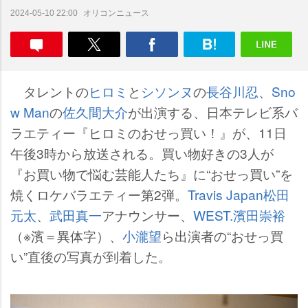
オリコンニュース
2024-05-10 22:00
タレントの
ヒロミ
と
シソンヌ
の
長谷川忍
、
Sno
w Man
の
佐久間大介
が出演する、日本テレビ系バ
ラエティー『ヒロミのおせっ買い！』が、11日
午後3時から放送される。買い物好きの3人が
『お買い物で悩む芸能人たち』に“おせっ買い”を
焼くロケバラエティー第2弾。
Travis Japan
松田
元太
、
武田真一
アナウンサー、
WEST.
濱田崇裕
（※濱＝異体字）、
小瀧望
ら出演者の“おせっ買
い”直後の写真が到着した。