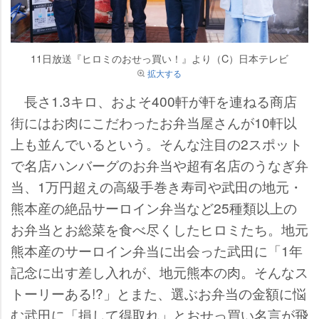
11日放送『ヒロミのおせっ買い！』より（C）日本テレビ
拡大する
長さ1.3キロ、およそ400軒が軒を連ねる商店
街にはお肉にこだわったお弁当屋さんが10軒以
上も並んでいるという。そんな注目の2スポット
で名店ハンバーグのお弁当や超有名店のうなぎ弁
当、1万円超えの高級手巻き寿司や武田の地元・
熊本産の絶品サーロイン弁当など25種類以上の
お弁当とお総菜を食べ尽くしたヒロミたち。地元
熊本産のサーロイン弁当に出会った武田に「1年
記念に出す差し入れが、地元熊本の肉。そんなス
トーリーある!?」とまた、選ぶお弁当の金額に悩
む武田に「損して得取れ」とおせっ買い名言が飛