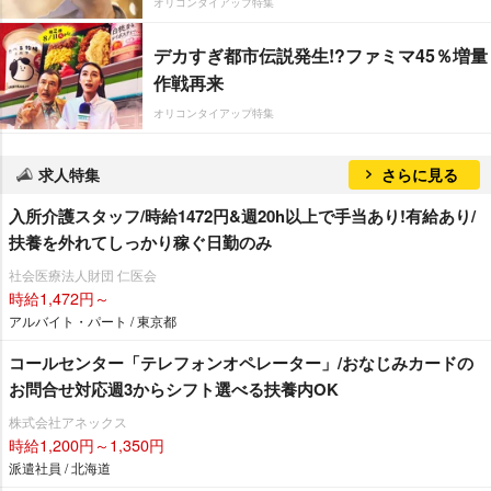
オリコンタイアップ特集
デカすぎ都市伝説発生!?ファミマ45％増量
作戦再来
オリコンタイアップ特集
求人特集
さらに見る
入所介護スタッフ/時給1472円&週20h以上で手当あり!有給あり/
扶養を外れてしっかり稼ぐ日勤のみ
社会医療法人財団 仁医会
時給1,472円～
アルバイト・パート / 東京都
コールセンター「テレフォンオペレーター」/おなじみカードの
お問合せ対応週3からシフト選べる扶養内OK
株式会社アネックス
時給1,200円～1,350円
派遣社員 / 北海道