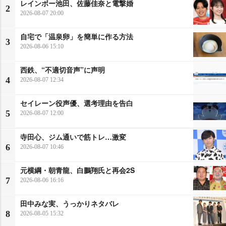
レインボー池田、佐藤佳奈と電撃婚
2
2026-08-07 20:00
自宅で「温泉卵」を簡単に作る方法
3
2026-08-06 15:10
西鉄、“不適切音声”に声明
4
2026-08-07 12:34
セイレーン役声優、選考理由を告白
5
2026-08-07 12:00
寺田心、ジム通いで筋トレ…激変
6
2026-08-07 10:46
元横綱・朝青龍、白鵬翔氏と再会2S
7
2026-08-06 16:16
田中みな実、うっかりネタバレ
8
2026-08-05 15:32