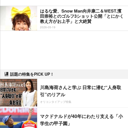
はるな愛、Snow Man向井康二＆WEST.濱
田崇裕とのゴルフ3ショット公開「とにかく
教え方がお上手」と大絶賛
2026-05-19
話題の特集をPICK UP！
川島海荷さんと学ぶ 日常に潜む“人身取
引”のリアル
オリコンタイアップ特集
マクドナルドが40年にわたり支える「小
学生の甲子園」