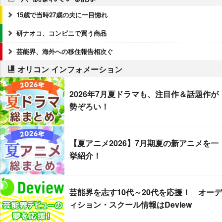
15歳で当時27歳の夫に一目惚れ
研ナオコ、コンビニで買う商品
芸能界、海外への移住報告相次ぐ
オリコン インフォメーション
2026年7月夏ドラマも、注目作＆話題作が
勢ぞろい！
【夏アニメ2026】7月期夏の新アニメを一
挙紹介！
芸能界を志す10代～20代を応援！ オーデ
ィション・スクール情報はDeview