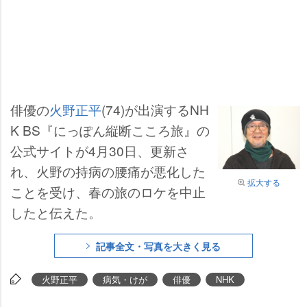
俳優の
火野正平
(74)が出演するNH
K BS『にっぽん縦断こころ旅』の
公式サイトが4月30日、更新さ
れ、火野の持病の腰痛が悪化した
拡大する
ことを受け、春の旅のロケを中止
したと伝えた。
記事全文・写真を大きく見る
火野正平
病気・けが
俳優
NHK