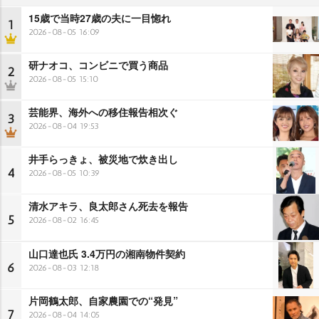
15歳で当時27歳の夫に一目惚れ
1
2026-08-05 16:09
研ナオコ、コンビニで買う商品
2
2026-08-05 15:10
芸能界、海外への移住報告相次ぐ
3
2026-08-04 19:53
井手らっきょ、被災地で炊き出し
4
2026-08-05 10:39
清水アキラ、良太郎さん死去を報告
5
2026-08-02 16:45
山口達也氏 3.4万円の湘南物件契約
6
2026-08-03 12:18
片岡鶴太郎、自家農園での“発見”
7
2026-08-04 14:05