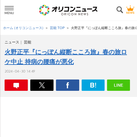
ホーム (オリコンニュース)
芸能 TOP
火野正平『にっぽん縦断こころ旅』春の旅ロ
ニュース
芸能
火野正平『にっぽん縦断こころ旅』春の旅ロ
ケ中止 持病の腰痛が悪化
2024-04-30 14:49