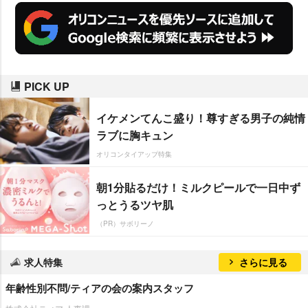
PICK UP
イケメンてんこ盛り！尊すぎる男子の純情
ラブに胸キュン
オリコンタイアップ特集
朝1分貼るだけ！ミルクピールで一日中ず
っとうるツヤ肌
（PR）サボリーノ
求人特集
さらに見る
年齢性別不問/ティアの会の案内スタッフ