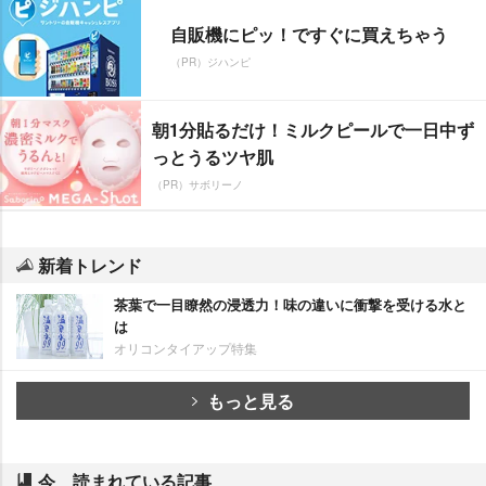
自販機にピッ！ですぐに買えちゃう
（PR）ジハンピ
朝1分貼るだけ！ミルクピールで一日中ず
っとうるツヤ肌
（PR）サボリーノ
新着トレンド
茶葉で一目瞭然の浸透力！味の違いに衝撃を受ける水と
は
オリコンタイアップ特集
もっと見る
今、読まれている記事