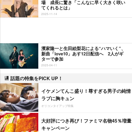
場 成長に驚き「こんなに早く大きく咲い
てくれるとは」
2025-11-14
濱家隆一と生田絵梨花による“ハマいく”、
新曲「love10」あす12日配信へ 2人がギ
ターで参加
2025-04-11
話題の特集をPICK UP！
イケメンてんこ盛り！尊すぎる男子の純情
ラブに胸キュン
オリコンタイアップ特集
大好評につき再び！ファミマ名物45％増量
キャンペーン