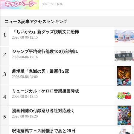
プレゼント特集
ニュース記事アクセスランキング
『ちいかわ』新グッズ説明文に恐怖
1
2026-08-06 12:15
ジャンプ平均発行部数100万部割れ
2
2026-08-06 12:16
劇場版「鬼滅の刃」最新作2冠
3
2026-08-06 04:00
ミュージカル・ケロロ音楽担当降板
4
2026-08-04 18:15
漫画雑誌の付録巡り各社対応続く
5
2026-08-06 19:20
呪術廻戦フェス開催まであと25日