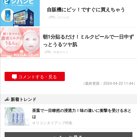
自販機にピッ！ですぐに買えちゃう
（PR）ジハンピ
朝1分貼るだけ！ミルクピールで一日中ず
っとうるツヤ肌
（PR）サボリーノ
コメントする・見る
（最終更新：2024-04-22 11:44）
新着トレンド
茶葉で一目瞭然の浸透力！味の違いに衝撃を受ける水と
は
オリコンタイアップ特集