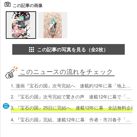
この記事の画像
この記事の写真を見る（全2枚）
このニュースの流れをチェック
1. 漫画『宝石の国』次号完結へ 連載約12年に幕「地上の営みが、次号幕を閉じる…！」
2. 『宝石の国』次号完結で驚きの声 連載12年に幕で「どんな結末を迎えるんだ…」「ついに！」
3. 『宝石の国』25日に完結へ、連載12年に幕 全話無料企
4. 『宝石の国』完結、連載12年に幕 作者・市川春子「予定通り終わることができてよかった」