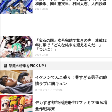
和優希、陶山恵実里、村田太志、大西沙織
2021-08-20
『宝石の国』次号完結で驚きの声 連載12
年に幕で「どんな結末を迎えるんだ…」
「ついに！」
2024-03-25
話題の特集をPICK UP！
イケメンてんこ盛り！尊すぎる男子の純
情ラブに胸キュン
オリコンタイアップ特集
デカすぎ都市伝説発生!?ファミマ45％増
量作戦再来