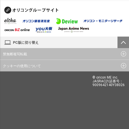
PC版に切り替え
禁無断複写転載
クッキーの使用について
© oricon ME inc.
JASRAC許諾番号：
9009642140Y38026