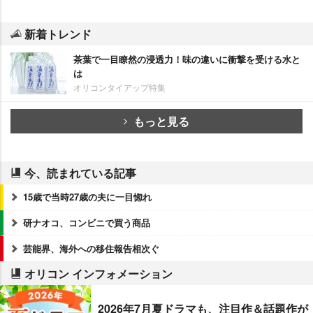
新着トレンド
茶葉で一目瞭然の浸透力！味の違いに衝撃を受ける水と
は
オリコンタイアップ特集
もっと見る
今、読まれている記事
15歳で当時27歳の夫に一目惚れ
研ナオコ、コンビニで買う商品
芸能界、海外への移住報告相次ぐ
オリコン インフォメーション
2026年7月夏ドラマも、注目作＆話題作が