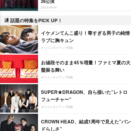
26公演
2023-09-04
話題の特集をPICK UP！
イケメンてんこ盛り！尊すぎる男子の純情
ラブに胸キュン
オリコンタイアップ特集
お値段そのまま45％増量！ファミマ夏の大
盤振る舞い
オリコンタイアップ特集
SUPER★DRAGON、自ら描いた”レトロ
フューチャー”
オリコンタイアップ特集
CROWN HEAD、結成1周年で見えた”バン
ドらしさ”