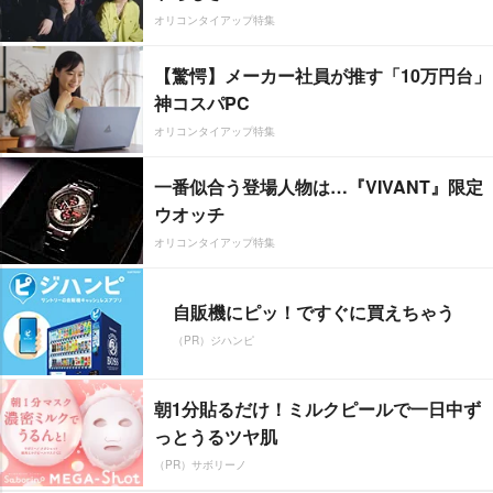
オリコンタイアップ特集
【驚愕】メーカー社員が推す「10万円台」
神コスパPC
オリコンタイアップ特集
一番似合う登場人物は…『VIVANT』限定
ウオッチ
オリコンタイアップ特集
自販機にピッ！ですぐに買えちゃう
（PR）ジハンピ
朝1分貼るだけ！ミルクピールで一日中ず
っとうるツヤ肌
（PR）サボリーノ