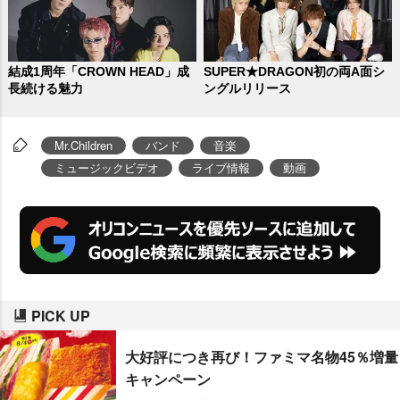
結成1周年「CROWN HEAD」成
SUPER★DRAGON初の両A面シ
長続ける魅力
ングルリリース
Mr.Children
バンド
音楽
ミュージックビデオ
ライブ情報
動画
PICK UP
大好評につき再び！ファミマ名物45％増量
キャンペーン