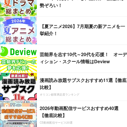
勢ぞろい！
【夏アニメ2026】7月期夏の新アニメを一
挙紹介！
芸能界を志す10代～20代を応援！ オーデ
ィション・スクール情報はDeview
漫画読み放題サブスクおすすめ11選【徹底
比較】
オリコン顧客満足度ランキング
2026年動画配信サービスおすすめ40選
【徹底比較】
CS動画配信サービス20選