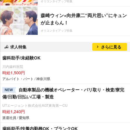
オリコンタイアップ特集
森崎ウィン×向井康二“両片思い”にキュン
が止まらん！
オリコンタイアップ特集
求人特集
さらに見る
歯科助手/未経験OK
川内歯科医院
時給1,500円
アルバイト・パート / 神奈川県
自動車製品の機械オペレーター・バリ取り・検査/寮完
NEW
備/日勤/日払い/工場・製造
UTエージェント株式会社AGT東海第一CU
時給1,240円
派遣社員 / 愛知県
歯科助手/扶養内勤務OK・ブランクOK