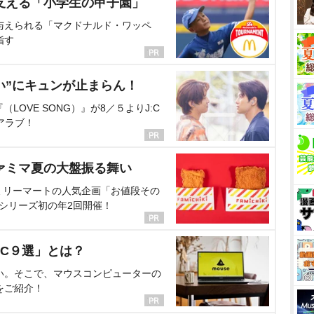
支える「小学生の甲子園」
与えられる「マクドナルド・ワッペ
指す
い”にキュンが止まらん！
OVE SONG）』が8／５よりJ:C
アラブ！
ァミマ夏の大盤振る舞い
ミリーマートの人気企画「お値段その
、シリーズ初の年2回開催！
C９選」とは？
い。そこで、マウスコンピューターの
をご紹介！