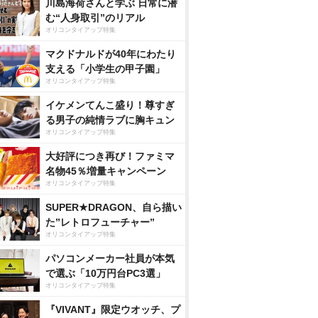
川島海荷さんと学ぶ 日常に潜
む“人身取引”のリアル
オリコンタイアップ特集
マクドナルドが40年にわたり
支える「小学生の甲子園」
オリコンタイアップ特集
イケメンてんこ盛り！尊すぎ
る男子の純情ラブに胸キュン
オリコンタイアップ特集
大好評につき再び！ファミマ
名物45％増量キャンペーン
オリコンタイアップ特集
SUPER★DRAGON、自ら描い
た”レトロフューチャー”
オリコンタイアップ特集
パソコンメーカー社員が本気
で選ぶ「10万円台PC3選」
オリコンタイアップ特集
『VIVANT』限定ウオッチ、プ