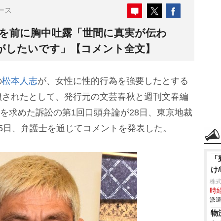
ース
論を前に胸中吐露「世間に真実が伝わ
がしたいです」【コメント全文】
の
松本人志
が、女性に性的行為を強要したとする
損されたとして、発行元の文芸春秋と週刊文春編
どを求めた訴訟の第1回口頭弁論が28日、東京地裁
5日、弁護士を通じてコメントを発表した。
「
け
株
時給
派遣
物