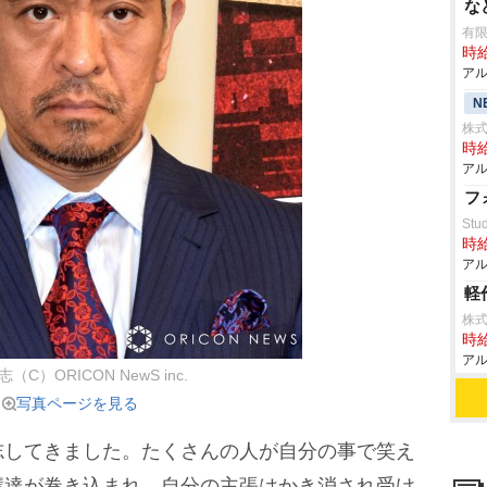
な
有
時給
アル
N
株
時給
アル
フ
Stud
時給
アル
軽
株
時給
アル
（C）ORICON NewS inc.
写真ページを見る
してきました。たくさんの人が自分の事で笑え
輩達が巻き込まれ、自分の主張はかき消され受け