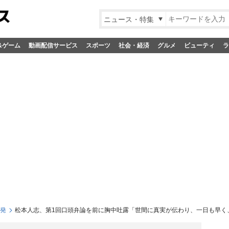
ニュース・特集
&ゲーム
動画配信サービス
スポーツ
社会・経済
グルメ
ビューティ
ラ
S発
松本人志、第1回口頭弁論を前に胸中吐露「世間に真実が伝わり、一日も早く