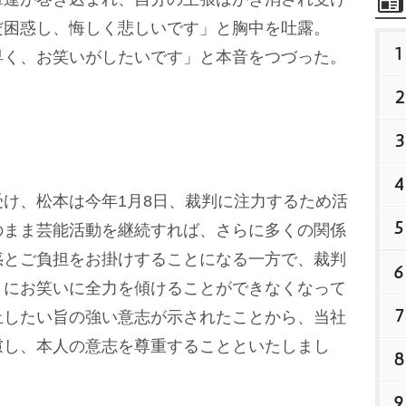
だ困惑し、悔しく悲しいです」と胸中を吐露。
1
早く、お笑いがしたいです」と本音をつづった。
2
3
4
け、松本は今年1月8日、裁判に注力するため活
5
のまま芸能活動を継続すれば、さらに多くの関係
惑とご負担をお掛けすることになる一方で、裁判
6
うにお笑いに全力を傾けることができなくなって
7
止したい旨の強い意志が示されたことから、当社
慮し、本人の意志を尊重することといたしまし
8
9