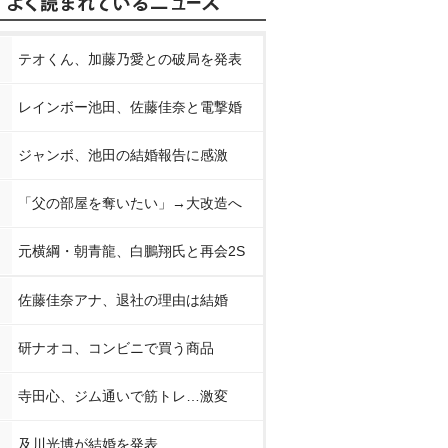
テオくん、加藤乃愛との破局を発表
レインボー池田、佐藤佳奈と電撃婚
ジャンボ、池田の結婚報告に感激
「父の部屋を奪いたい」→大改造へ
元横綱・朝青龍、白鵬翔氏と再会2S
佐藤佳奈アナ、退社の理由は結婚
研ナオコ、コンビニで買う商品
寺田心、ジム通いで筋トレ…激変
及川光博が結婚を発表