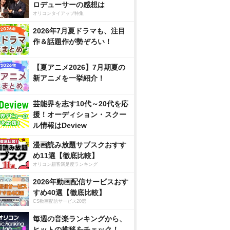
ロデューサーの感想は
オリコンタイアップ特集
2026年7月夏ドラマも、注目
作＆話題作が勢ぞろい！
【夏アニメ2026】7月期夏の
新アニメを一挙紹介！
芸能界を志す10代～20代を応
援！オーディション・スクー
ル情報はDeview
漫画読み放題サブスクおすす
め11選【徹底比較】
オリコン顧客満足度ランキング
2026年動画配信サービスおす
すめ40選【徹底比較】
CS動画配信サービス20選
毎週の音楽ランキングから、
ヒットの推移をチェック！