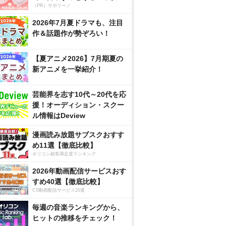
（PR）サボリーノ
2026年7月夏ドラマも、注目
作＆話題作が勢ぞろい！
【夏アニメ2026】7月期夏の
新アニメを一挙紹介！
芸能界を志す10代～20代を応
援！オーディション・スクー
ル情報はDeview
漫画読み放題サブスクおすす
め11選【徹底比較】
オリコン顧客満足度ランキング
2026年動画配信サービスおす
すめ40選【徹底比較】
CS動画配信サービス20選
毎週の音楽ランキングから、
ヒットの推移をチェック！