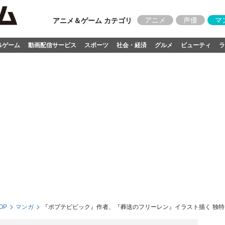
アニメ
声優
マ
アニメ＆ゲーム カテゴリ
&ゲーム
動画配信サービス
スポーツ
社会・経済
グルメ
ビューティ
ラ
OP
マンガ
『ポプテピピック』作者、『葬送のフリーレン』イラスト描く 独