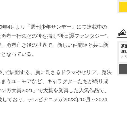
0年4月より『週刊少年サンデー』にて連載中の
勇者一行のその後を描く“後日譚ファンタジー”。
が、勇者亡き後の世界で、新しい仲間達と共に新
茶
違
ーとなっている。
オ
系列で展開する、胸に刺さるドラマやセリフ、魔法
まうユーモアなど、キャラクターたちが織り成
ンガ大賞2021」で大賞を受賞した人気作品で、
しており、テレビアニメが2023年10月～2024