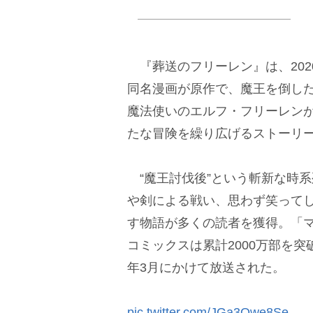
『葬送のフリーレン』は、202
同名漫画が原作で、魔王を倒した
魔法使いのエルフ・フリーレン
たな冒険を繰り広げるストーリ
“魔王討伐後”という斬新な時
剣による戦い、思わず笑ってし
す物語が多くの読者を獲得。「マ
コミックスは累計2000万部を突破
年3月にかけて放送された。
pic.twitter.com/JGa3Owe8Se