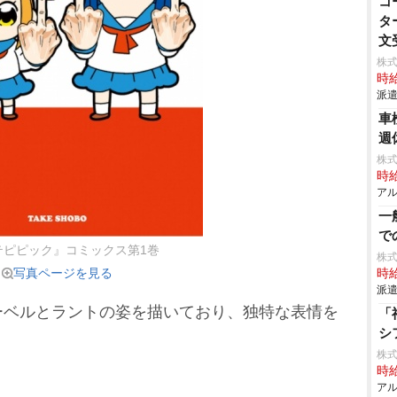
コ
タ
文
株
時給
派遣
車
週
株式
時給
アル
一
で
テピピック』コミックス第1巻
株式
写真ページを見る
時給
派遣
ベルとラントの姿を描いており、独特な表情を
「
シ
株式
時給
アル