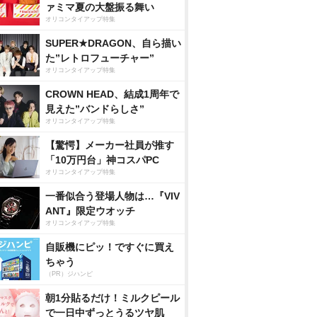
ァミマ夏の大盤振る舞い
オリコンタイアップ特集
SUPER★DRAGON、自ら描い
た”レトロフューチャー”
オリコンタイアップ特集
CROWN HEAD、結成1周年で
見えた”バンドらしさ”
オリコンタイアップ特集
【驚愕】メーカー社員が推す
「10万円台」神コスパPC
オリコンタイアップ特集
一番似合う登場人物は…『VIV
ANT』限定ウオッチ
オリコンタイアップ特集
自販機にピッ！ですぐに買え
ちゃう
（PR）ジハンピ
朝1分貼るだけ！ミルクピール
で一日中ずっとうるツヤ肌