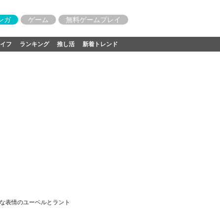
ンガ
ゲーム
無料ゲームプレイ
イフ
ランキング
推し活
新着トレンド
特な表情のユーベルとラント