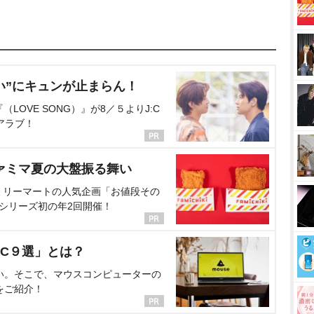
い”にキュンが止まらん！
OVE SONG）』が8／５よりJ:C
アラブ！
ァミマ夏の大盤振る舞い
ミリーマートの人気企画「お値段その
、シリーズ初の年2回開催！
C９選」とは？
い。そこで、マウスコンピューターの
をご紹介！