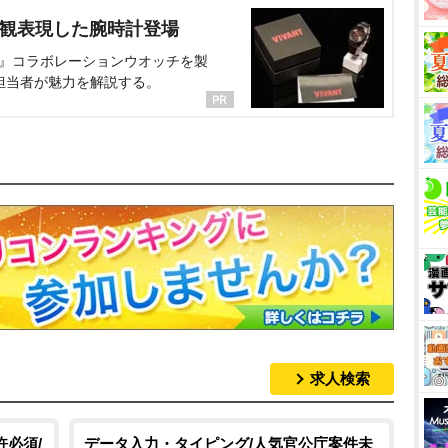
界観表現した腕時計登場
NT』コラボレーションウオッチを製
担当者が魅力を解説する。
求人検索
許必須/
データ入力・タイピング/人気官公庁案件未