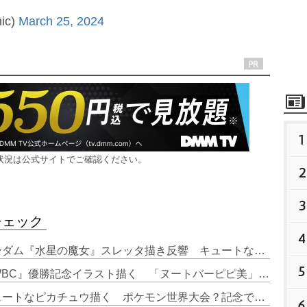
ic)
March 25, 2024
1
状況は公式サイトでご確認ください。
2
3
チェック
4
1. 『ポプテピピック』作者、ガンダム『水星の魔女』スレッタ描き反響 キュートな姿に「かわいい！」「グッズ化希望」
5
2. 『ポプテピピック』作者、『WBC』優勝記念イラスト描く 「ヌートバーピピ美」「ポプ子は釘バットじゃない」とファン反応
3. 『ポプテピピック』作者、キュートなピカチュウ描く ポケモン世界大会？記念で「かわいい！」「ハム太郎っぽい」
6