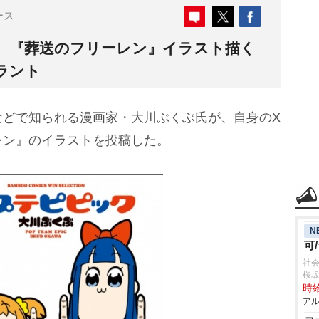
ース
、『葬送のフリーレン』イラスト描く
ラント
どで知られる漫画家・大川ぶくぶ氏が、自身のX
レン』のイラストを投稿した。
N
可
社会
桜
時給
アル