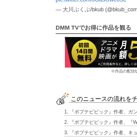
— 大川ぶくぶ/bkub (@bkub_com
DMM TVでお得に作品を観る
※作品の配信
このニュースの流れを