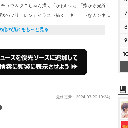
4. 『ポプテピピック』作者、ピカチュウ＆タロちゃん描く「かわいい」「指から光線出して爆発しそう」
7
5. 『ポプテピピック』作者、『葬送のフリーレン』イラスト描く キュートなカンネとラヴィーネ
8
その他の流れをもっと見る
9
1
（最終更新：2024-03-26 10:24）