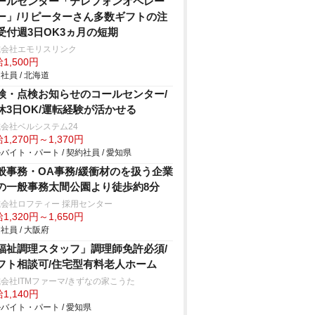
ールセンター「テレフォンオペレー
ー」/リピーターさん多数ギフトの注
受付週3日OK3ヵ月の短期
式会社エモリスリンク
1,500円
社員 / 北海道
検・点検お知らせのコールセンター/
休3日OK/運転経験が活かせる
会社ベルシステム24
1,270円～1,370円
バイト・パート / 契約社員 / 愛知県
般事務・OA事務/緩衝材のを扱う企業
の一般事務太間公園より徒歩約8分
会社ロフティー 採用センター
1,320円～1,650円
社員 / 大阪府
福祉調理スタッフ」調理師免許必須/
フト相談可/住宅型有料老人ホーム
会社ITMファーマ/きずなの家こうた
1,140円
バイト・パート / 愛知県