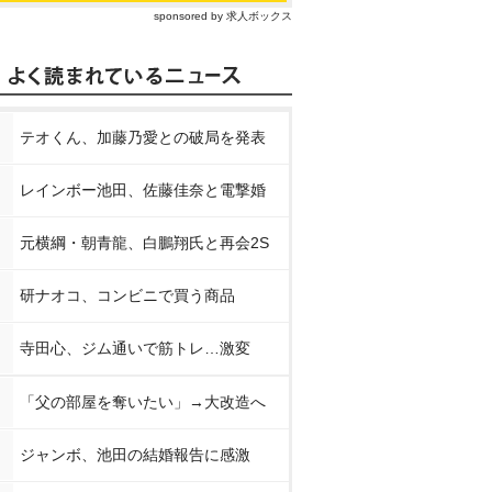
sponsored by 求人ボックス
テオくん、加藤乃愛との破局を発表
レインボー池田、佐藤佳奈と電撃婚
元横綱・朝青龍、白鵬翔氏と再会2S
研ナオコ、コンビニで買う商品
寺田心、ジム通いで筋トレ…激変
「父の部屋を奪いたい」→大改造へ
ジャンボ、池田の結婚報告に感激