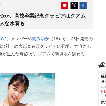
ース
みゆか、高校卒業記念グラビアはグアム
大人な水着も
『
O2
』メンバーの
南みゆか
（18）が、25日発売の
講談社）の表紙＆巻頭グラビアに登場。大迫力ボ
海が生んだ奇跡”が、グアムで新境地を魅せる。
線
月
有
月給
正社
気