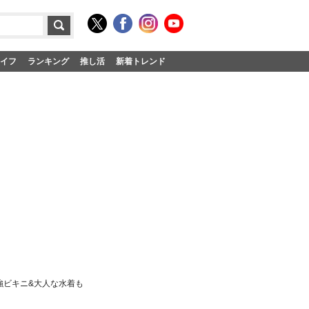
イフ
ランキング
推し活
新着トレンド
強ビキニ&大人な水着も