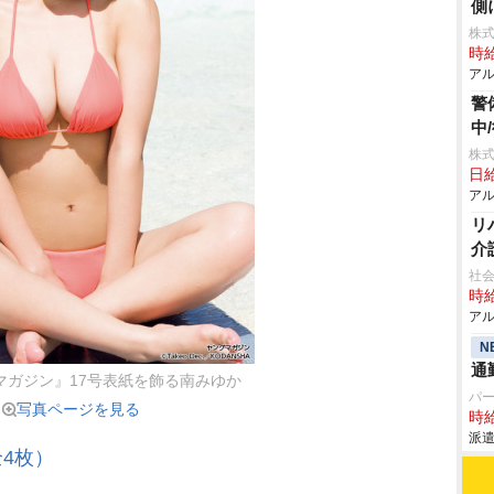
側
株
時給
アル
警
中
株
日給
アル
リ
介
社会
時給
アル
N
通
マガジン』17号表紙を飾る南みゆか
パ
写真ページを見る
時給
派遣
4枚）