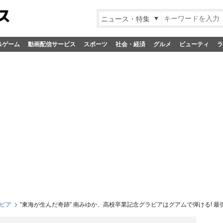
ニュース・特集
&ゲーム
動画配信サービス
スポーツ
社会・経済
グルメ
ビューティ
ラ
ビア
“東海が生んだ奇跡” 南みゆか、高校卒業記念グラビアはグアムで弾ける! 最