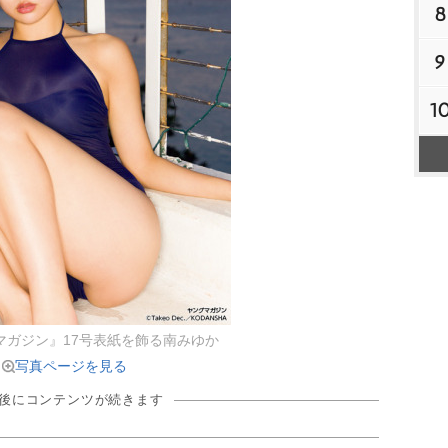
8
9
1
マガジン』17号表紙を飾る南みゆか
写真ページを見る
の後にコンテンツが続きます