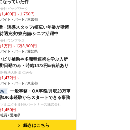
になっていた件
式会社ビッグワーク
1,400円～1,750円
バイト・パート / 東京都
備・誘導スタッフ/幅広い年齢が活躍
/待遇充実/寮完備/シニア活躍中
式会社ワンプラス
1万円～1万3,900円
バイト・パート / 愛知県
ハビリ補助や多職種連携を学ぶ入所
護/日勤のみ・時給1472円&有給あり
医療法人財団 仁医会
1,472円～
バイト・パート / 東京都
一般事務・OA事務/月収23万車
EW
勤OK未経験からスタートできる事務
ーソルエクセルHRパートナーズ株式会社
1,450円
社員 / 愛知県
続きはこちら