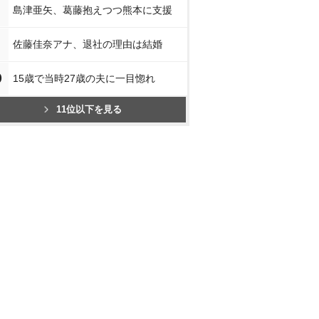
島津亜矢、葛藤抱えつつ熊本に支援
佐藤佳奈アナ、退社の理由は結婚
0
15歳で当時27歳の夫に一目惚れ
11位以下を見る