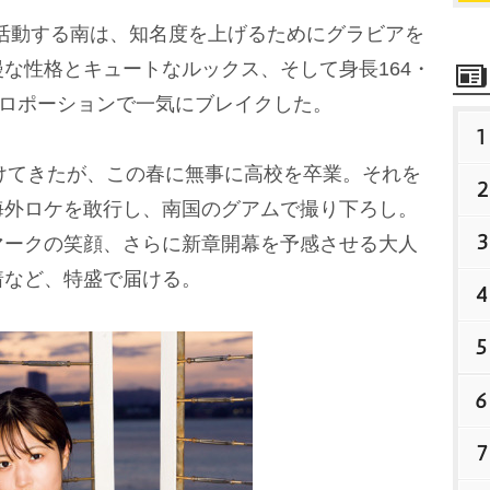
活動する南は、知名度を上げるためにグラビアを
な性格とキュートなルックス、そして身長164・
巻プロポーションで一気にブレイクした。
1
けてきたが、この春に無事に高校を卒業。それを
2
海外ロケを敢行し、南国のグアムで撮り下ろし。
3
マークの笑顔、さらに新章開幕を予感させる大人
着など、特盛で届ける。
4
5
6
7