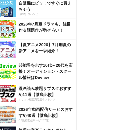
自販機にピッ！ですぐに買え
ちゃう
（PR）ジハンピ
2026年7月夏ドラマも、注目
作＆話題作が勢ぞろい！
【夏アニメ2026】7月期夏の
新アニメを一挙紹介！
芸能界を志す10代～20代を応
援！オーディション・スクー
ル情報はDeview
漫画読み放題サブスクおすす
め11選【徹底比較】
オリコン顧客満足度ランキング
2026年動画配信サービスおす
すめ40選【徹底比較】
CS動画配信サービス20選