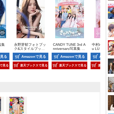
集 
永野芽郁フォトブッ
CANDY TUNE 3rd A
中村ゆりか写
ク&スタイルブック 
nniversary写真集 S
u LU ri NA
スペシャルBOX「M
UGAR AND HUES
で見る
Amazonで見る
Amazonで見る
Amazo
AGNOLIE」
で見る
楽天ブックスで見る
楽天ブックスで見る
楽天ブック