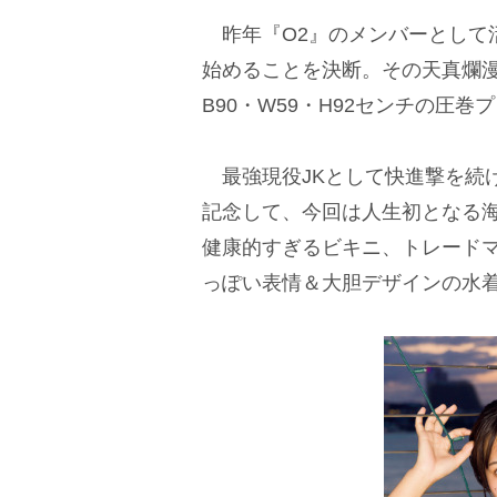
昨年『O2』のメンバーとして
始めることを決断。その天真爛漫
B90・W59・H92センチの圧
最強現役JKとして快進撃を続
記念して、今回は人生初となる
健康的すぎるビキニ、トレード
っぽい表情＆大胆デザインの水