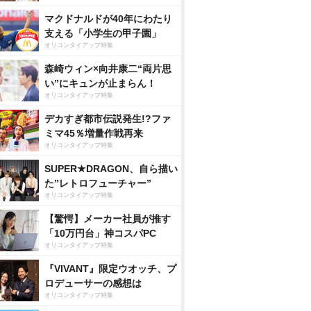
マクドナルドが40年にわたり
支える「小学生の甲子園」
オリコンタイアップ特集
森崎ウィン×向井康二“両片思
い”にキュンが止まらん！
オリコンタイアップ特集
デカすぎ都市伝説発生!?ファ
GーSTYLE VISUAL 
真集 Y
菊池修司1st写真集
林鼓子1st写
ART PHOTOBOOK 
「Ambivalent」
CO
ミマ45％増量作戦再来
須田亜香里 アカリノ
オリコンタイアップ特集
Amazonで見る
アルヒ
nで見る
Amazonで見る
Amaz
SUPER★DRAGON、自ら描い
楽天ブックスで見る
スで見る
楽天ブックスで見る
楽天ブッ
た”レトロフューチャー”
オリコンタイアップ特集
【驚愕】メーカー社員が推す
「10万円台」神コスパPC
オリコンタイアップ特集
『VIVANT』限定ウオッチ、プ
ロデューサーの感想は
オリコンタイアップ特集