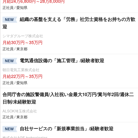
月給24万6,800円～28万8,000円
正社員 / 愛知県
組織の基盤を支える「労務」社労士資格をお持ちの方歓
NEW
迎
シマダグループ株式会社
月給30万円～35万円
正社員 / 東京都
電気通信設備の「施工管理」/経験者歓迎
NEW
朝日電気工業株式会社
月給22万円～35万円
正社員 / 愛知県
合同庁舎の施設警備員/入社祝い金最大10万円/賞与年2回/週休二
日制/未経験歓迎
ALSOK埼玉株式会社
正社員 / 東京都
自社サービスの「新規事業担当」/経験者歓迎
NEW
株式会社AGE technologies