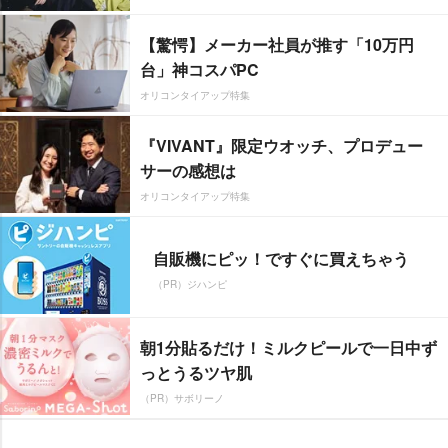
【驚愕】メーカー社員が推す「10万円
台」神コスパPC
オリコンタイアップ特集
『VIVANT』限定ウオッチ、プロデュー
サーの感想は
オリコンタイアップ特集
自販機にピッ！ですぐに買えちゃう
（PR）ジハンピ
朝1分貼るだけ！ミルクピールで一日中ず
っとうるツヤ肌
（PR）サボリーノ