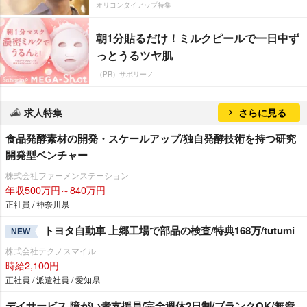
オリコンタイアップ特集
朝1分貼るだけ！ミルクピールで一日中ず
っとうるツヤ肌
（PR）サボリーノ
求人特集
さらに見る
食品発酵素材の開発・スケールアップ/独自発酵技術を持つ研究
開発型ベンチャー
株式会社ファーメンステーション
年収500万円～840万円
正社員 / 神奈川県
トヨタ自動車 上郷工場で部品の検査/特典168万/tutumi
NEW
株式会社テクノスマイル
時給2,100円
正社員 / 派遣社員 / 愛知県
デイサービス 障がい者支援員/完全週休2日制/ブランクOK/無資