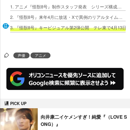
1. アニメ『怪獣8号』制作スタッフ発表 シリーズ構成・脚本は大河内一楼
2. 『怪獣8号』来年4月に放送・Xで異例のリアルタイム配信決定 PV公開で四ノ宮キコル役はファイルーズあい・保科宗四郎役は河西健吾
3. 『怪獣8号』キービジュアル第2弾公開 テレ東で4月13日
声優
アニメ
PICK UP
向井康二イケメンすぎ！純愛『（LOVE S
ONG）』