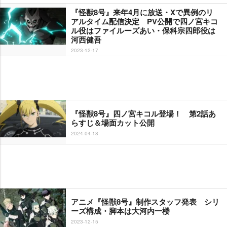
『怪獣8号』来年4月に放送・Xで異例のリ
アルタイム配信決定 PV公開で四ノ宮キコ
ル役はファイルーズあい・保科宗四郎役は
河西健吾
2023-12-17
『怪獣8号』四ノ宮キコル登場！ 第2話あ
らすじ＆場面カット公開
2024-04-18
アニメ『怪獣8号』制作スタッフ発表 シリ
ーズ構成・脚本は大河内一楼
2023-12-15