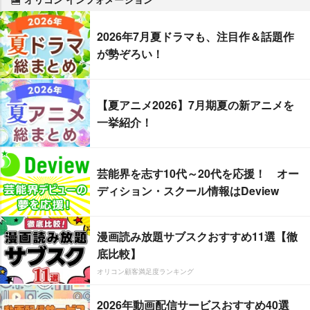
2026年7月夏ドラマも、注目作＆話題作
が勢ぞろい！
【夏アニメ2026】7月期夏の新アニメを
一挙紹介！
芸能界を志す10代～20代を応援！ オー
ディション・スクール情報はDeview
漫画読み放題サブスクおすすめ11選【徹
底比較】
オリコン顧客満足度ランキング
2026年動画配信サービスおすすめ40選