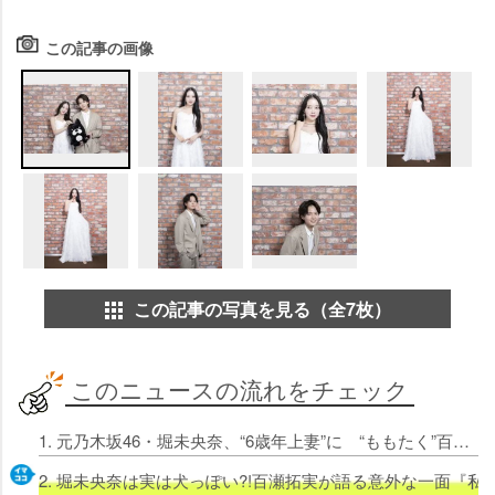
この記事の画像
この記事の写真を見る（全7枚）
このニュースの流れをチェック
1. 元乃木坂46・堀未央奈、“6歳年上妻”に “ももたく”百瀬拓実と『わた婚』で“結婚生活”「楽しみ」
2. 堀未央奈は実は犬っぽい?!百瀬拓実が語る意外な一面『私