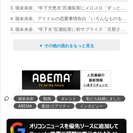
3. 堀未央奈、“年下天然夫”百瀬拓実にメロメロ「ずっとかわいい」 『わた婚』でラブラブ遊園地デート＆引っ越し作業
4. 堀未央奈、アイドルの恋愛事情告白「いろんなものを犠牲にして…」 買い物デートで“6歳年下夫”百瀬拓実をリード
5. 堀未央奈、“年下夫”百瀬拓実に初サプライズ「旦那さんで良かった」
▼ その他の流れをもっと見る
堀未央奈
動画
タレント
私たち結婚しました
ABEMA
配信:リアリティ
インタビュー