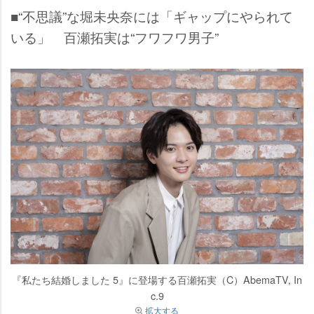
■“不思議”な堀未央奈には「ギャップにやられて
いる」 百瀬拓実は“フワフワ男子”
『私たち結婚しました 5』に登場する百瀬拓実（C）AbemaTV, In
c.9
拡大する