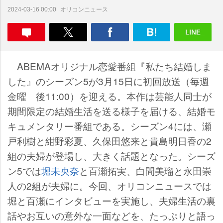
オリコンニュース
2024-03-16 00:00
ABEMAオリジナル恋愛番組『私たち結婚しま
した』のシーズン5が3月15日に初回放送（毎週
金曜 後11:00）を迎える。本作は芸能人同士が
期間限定の結婚生活を送る様子を届ける、結婚モ
キュメンタリー番組である。シーズン4には、瀬
戸利樹と紺野彩夏、久保田悠来と貴島明日香の2
組の夫婦が登場し、大きく話題となった。シーズ
ン5では
堀未央奈
と百瀬拓実、白間美瑠と永田崇
人の2組が夫婦に。今回、オリコンニュースでは
堀と百瀬にインタビューを実施し、夫婦生活の裏
話やお互いの意外な一面などを、たっぷりと語っ