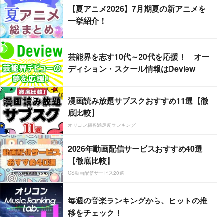
【夏アニメ2026】7月期夏の新アニメを
一挙紹介！
芸能界を志す10代～20代を応援！ オー
ディション・スクール情報はDeview
漫画読み放題サブスクおすすめ11選【徹
底比較】
オリコン顧客満足度ランキング
2026年動画配信サービスおすすめ40選
【徹底比較】
CS動画配信サービス20選
毎週の音楽ランキングから、ヒットの推
移をチェック！