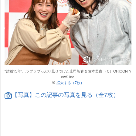
“結婚15年”…ラブラブっぷり見せつけた庄司智春＆藤本美貴 （C）ORICON N
ewS inc.
拡大する（7枚）
【写真】この記事の写真を見る（全7枚）