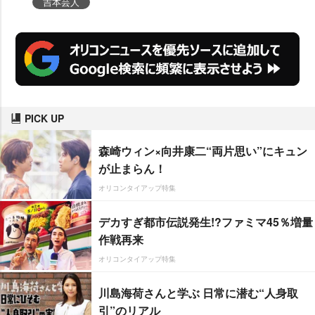
吉本芸人
PICK UP
森崎ウィン×向井康二“両片思い”にキュン
が止まらん！
オリコンタイアップ特集
デカすぎ都市伝説発生!?ファミマ45％増量
作戦再来
オリコンタイアップ特集
川島海荷さんと学ぶ 日常に潜む“人身取
引”のリアル