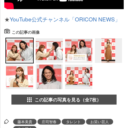
★
YouTube公式チャンネル「ORICON NEWS」
この記事の画像
この記事の写真を見る（全7枚）
藤本美貴
庄司智春
タレント
お笑い芸人