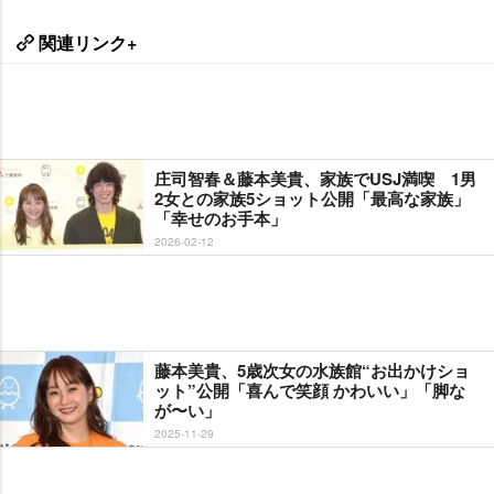
関連リンク+
庄司智春＆藤本美貴、家族でUSJ満喫 1男
2女との家族5ショット公開「最高な家族」
「幸せのお手本」
2026-02-12
藤本美貴、5歳次女の水族館“お出かけショ
ット”公開「喜んで笑顔 かわいい」「脚な
が〜い」
2025-11-29