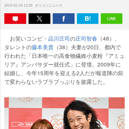
オリコンニュース
2024-02-20 13:30
お笑いコンビ・
品川庄司
の
庄司智春
（48）、
タレントの
藤本美貴
（38）夫妻が20日、都内で
行われた「日本唯一の高食物繊維小麦粉『アミュ
リア』アンバサダー就任式」に登壇。2009年に
結婚し、今年15周年を迎える2人だが報道陣の前
で変わらないラブラブっぷりを披露した。