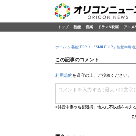
トップ
芸能
音楽
ドラマ&映画
アニメ
ホーム
芸能 TOP
『SMILE-UP.』能登
この記事のコメント
利用規約
を遵守の上、ご投稿ください。