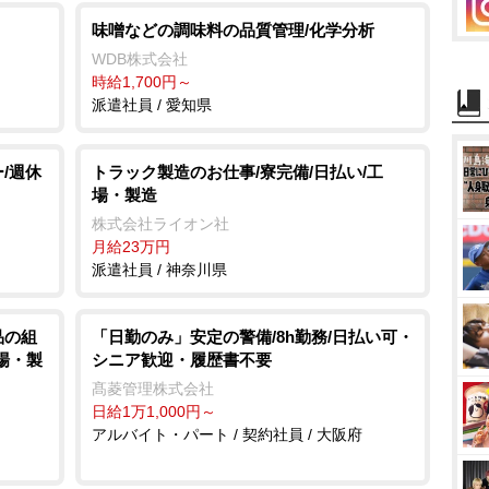
味噌などの調味料の品質管理/化学分析
WDB株式会社
時給1,700円～
派遣社員 / 愛知県
/週休
トラック製造のお仕事/寮完備/日払い/工
場・製造
株式会社ライオン社
月給23万円
派遣社員 / 神奈川県
品の組
「日勤のみ」安定の警備/8h勤務/日払い可・
工場・製
シニア歓迎・履歴書不要
髙菱管理株式会社
日給1万1,000円～
アルバイト・パート / 契約社員 / 大阪府