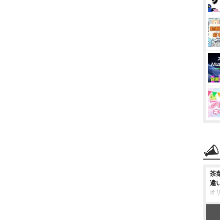
茶
違
オ