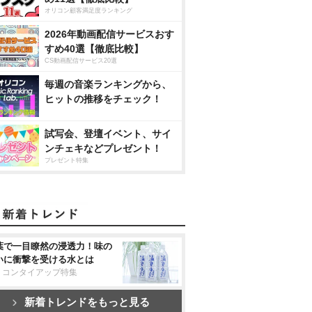
オリコン顧客満足度ランキング
2026年動画配信サービスおす
すめ40選【徹底比較】
CS動画配信サービス20選
毎週の音楽ランキングから、
ヒットの推移をチェック！
試写会、登壇イベント、サイ
ンチェキなどプレゼント！
プレゼント特集
葉で一目瞭然の浸透力！味の
いに衝撃を受ける水とは
リコンタイアップ特集
新着トレンドをもっと見る