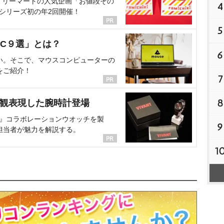
ミリーマートの人気企画「お値段その
4
、シリーズ初の年2回開催！
5
C９選」とは？
6
い。そこで、マウスコンピューターの
をご紹介！
7
8
界観表現した腕時計登場
NT』コラボレーションウオッチを製
9
担当者が魅力を解説する。
1