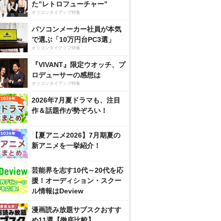
た”レトロフューチャー”
オリコンタイアップ特集
パソコンメーカー社員が本気
で選ぶ「10万円台PC3選」
オリコンタイアップ特集
『VIVANT』限定ウオッチ、プ
ロデューサーの感想は
オリコンタイアップ特集
2026年7月夏ドラマも、注目
作＆話題作が勢ぞろい！
【夏アニメ2026】7月期夏の
新アニメを一挙紹介！
芸能界を志す10代～20代を応
援！オーディション・スクー
ル情報はDeview
漫画読み放題サブスクおすす
め11選【徹底比較】