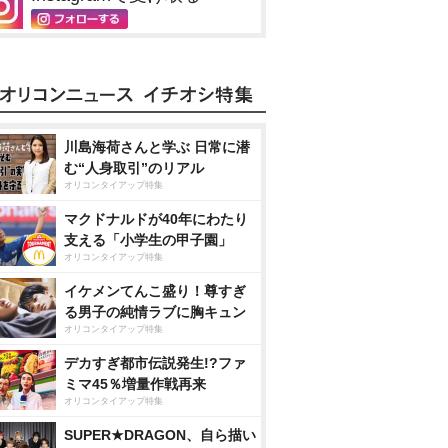
川島海荷さんと学ぶ 日常に潜
む“人身取引”のリアル
オリコンタイアップ特集
マクドナルドが40年にわたり
支える「小学生の甲子園」
オリコンタイアップ特集
イケメンてんこ盛り！尊すぎ
る男子の純情ラブに胸キュン
オリコンタイアップ特集
デカすぎ都市伝説発生!?ファ
ミマ45％増量作戦再来
オリコンタイアップ特集
SUPER★DRAGON、自ら描い