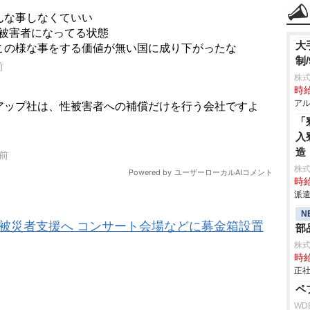
大
制/
株式
時給
アル
「
入
造
株
時給
派遣
N
地震の被災者支援へ コンサート会場などに募金箱設置
部
株
時給
正社
ペ
WD