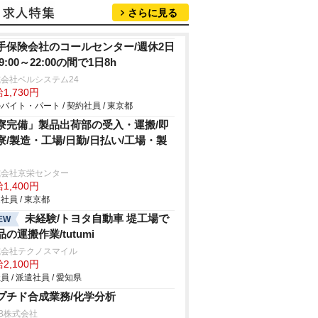
さらに見る
手保険会社のコールセンター/週休2日
9:00～22:00の間で1日8h
会社ベルシステム24
1,730円
バイト・パート / 契約社員 / 東京都
寮完備」製品出荷部の受入・運搬/即
寮/製造・工場/日勤/日払い/工場・製
式会社京栄センター
1,400円
社員 / 東京都
未経験/トヨタ自動車 堤工場で
EW
品の運搬作業/tutumi
式会社テクノスマイル
2,100円
員 / 派遣社員 / 愛知県
プチド合成業務/化学分析
B株式会社