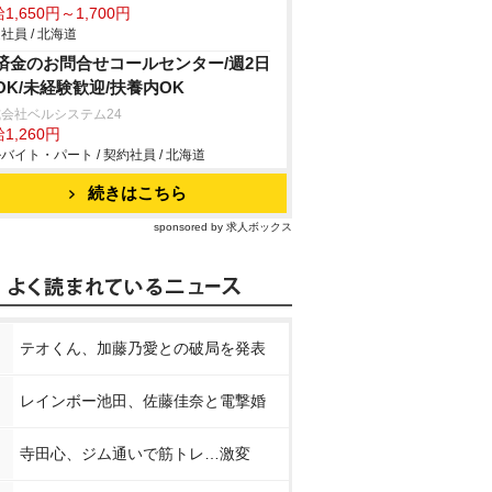
1,650円～1,700円
社員 / 北海道
済金のお問合せコールセンター/週2日
OK/未経験歓迎/扶養内OK
会社ベルシステム24
1,260円
バイト・パート / 契約社員 / 北海道
続きはこちら
sponsored by 求人ボックス
テオくん、加藤乃愛との破局を発表
レインボー池田、佐藤佳奈と電撃婚
寺田心、ジム通いで筋トレ…激変