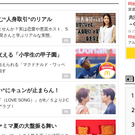
時給
派遣
共
む“人身取引”のリアル
～
ませんか？実は恋愛や悪質ホスト、S
株式
海荷さんと学ぶリアルな実態。
時給
アル
支える「小学生の甲子園」
与えられる「マクドナルド・ワッペ
指す
い”にキュンが止まらん！
1
OVE SONG）』が8／５よりJ:C
アラブ！
2
3
ァミマ夏の大盤振る舞い