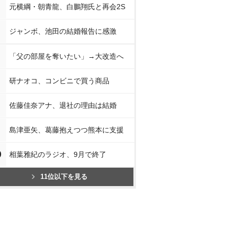
元横綱・朝青龍、白鵬翔氏と再会2S
ジャンボ、池田の結婚報告に感激
「父の部屋を奪いたい」→大改造へ
研ナオコ、コンビニで買う商品
佐藤佳奈アナ、退社の理由は結婚
島津亜矢、葛藤抱えつつ熊本に支援
0
相葉雅紀のラジオ、9月で終了
11位以下を見る