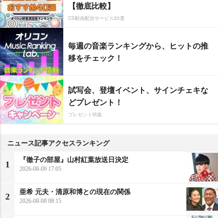
【徹底比較】
CS動画配信サービス20選
毎週の音楽ランキングから、ヒットの推
移をチェック！
試写会、登壇イベント、サインチェキな
どプレゼント！
プレゼント特集
ニュース記事アクセスランキング
『徹子の部屋』山村紅葉放送日決定
1
2026-08-09 17:05
亜希 元夫・清原和博との現在の関係
2
2026-08-08 08:15