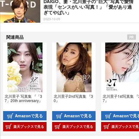
DAIGO、妻・北川景子の”巨大”写真で愛情
表現「センスがいい写真！」「愛があり過
ぎてやばい」
2023-10-05
関連商品
北川景子 写真集 『「3
北川景子2nd写真集 『3
北川景子1st写真集 『
7」20th anniversary』
0』
7』
Amazonで見る
Amazonで見る
Amazonで見
楽天ブックスで見る
楽天ブックスで見る
楽天ブックスで見