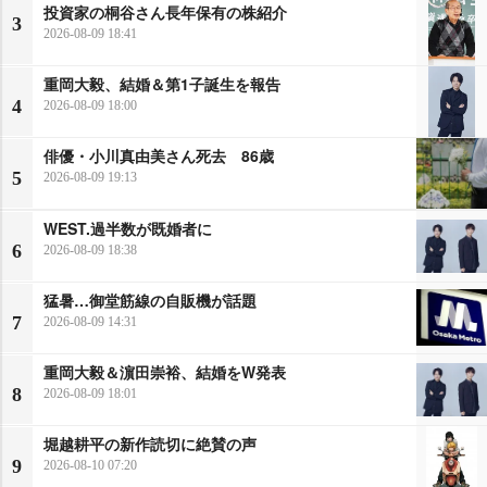
投資家の桐谷さん長年保有の株紹介
3
2026-08-09 18:41
重岡大毅、結婚＆第1子誕生を報告
4
2026-08-09 18:00
俳優・小川真由美さん死去 86歳
5
2026-08-09 19:13
WEST.過半数が既婚者に
6
2026-08-09 18:38
猛暑…御堂筋線の自販機が話題
7
2026-08-09 14:31
重岡大毅＆濵田崇裕、結婚をW発表
8
2026-08-09 18:01
堀越耕平の新作読切に絶賛の声
9
2026-08-10 07:20