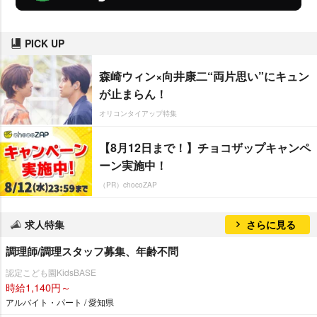
PICK UP
森崎ウィン×向井康二“両片思い”にキュン
が止まらん！
オリコンタイアップ特集
【8月12日まで！】チョコザップキャンペ
ーン実施中！
（PR）chocoZAP
求人特集
さらに見る
調理師/調理スタッフ募集、年齢不問
認定こども園KidsBASE
時給1,140円～
アルバイト・パート / 愛知県