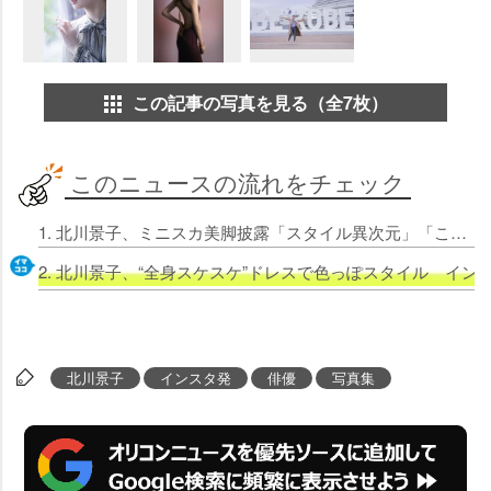
この記事の写真を見る（全7枚）
このニュースの流れをチェック
1. 北川景子、ミニスカ美脚披露「スタイル異次元」「これ加工？…無加工でこれ？」 デビュー20周年記念写真集で変わらぬ美貌
2. 北川景子、“全身スケスケ”ドレスで色っぽスタイル イ
北川景子
インスタ発
俳優
写真集