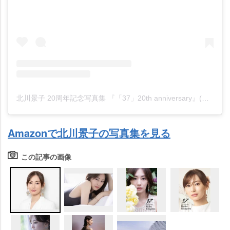
北川景子 20周年記念写真集 『「37」20th anniversary』(公式)(@keikokitagawa_20th)がシェアした投稿
Amazonで北川景子の写真集を見る
この記事の画像