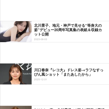
北川景子、地元・神戸で見せる“等身大の
姿”デビュー20周年写真集の表紙＆収録カ
ット公開
2023-08-03
川口春奈『レコ大』ドレス姿→ラフなすっ
ぴん風ショット「またあしたから」
2025-12-31