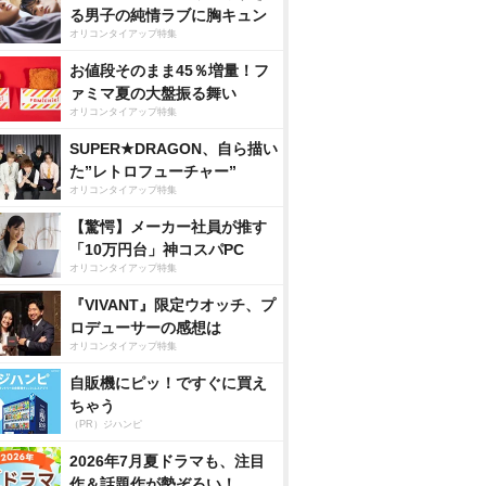
る男子の純情ラブに胸キュン
オリコンタイアップ特集
お値段そのまま45％増量！フ
ァミマ夏の大盤振る舞い
オリコンタイアップ特集
SUPER★DRAGON、自ら描い
た”レトロフューチャー”
オリコンタイアップ特集
【驚愕】メーカー社員が推す
「10万円台」神コスパPC
オリコンタイアップ特集
『VIVANT』限定ウオッチ、プ
ロデューサーの感想は
オリコンタイアップ特集
自販機にピッ！ですぐに買え
ちゃう
（PR）ジハンピ
2026年7月夏ドラマも、注目
作＆話題作が勢ぞろい！