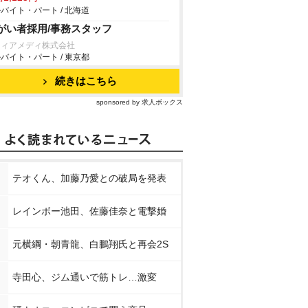
バイト・パート / 北海道
がい者採用/事務スタッフ
フィアメディ株式会社
バイト・パート / 東京都
続きはこちら
sponsored by 求人ボックス
テオくん、加藤乃愛との破局を発表
レインボー池田、佐藤佳奈と電撃婚
元横綱・朝青龍、白鵬翔氏と再会2S
寺田心、ジム通いで筋トレ…激変