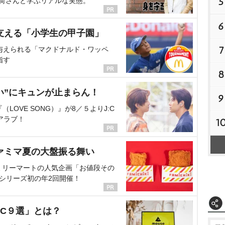
5
海荷さんと学ぶリアルな実態。
6
支える「小学生の甲子園」
7
与えられる「マクドナルド・ワッペ
指す
8
い”にキュンが止まらん！
9
OVE SONG）』が8／５よりJ:C
アラブ！
1
ァミマ夏の大盤振る舞い
ミリーマートの人気企画「お値段その
、シリーズ初の年2回開催！
C９選」とは？