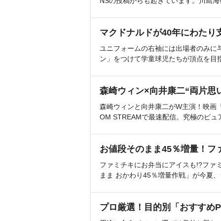
NSの投稿からも起きています。川島
マクドナルドが40年にわたり
ユニフォームの右袖には出場者のみに
ン」をつけて学童球児たちが頂点を目
森崎ウィン×向井康二“両片思
森崎ウィンと向井康二がW主演！映画『（L
OM STREAMで最速配信。究極のピュ
お値段そのまま45％増量！フ
ファミチキにお弁当にアイスも!?ファ
まま おかわり45％増量作戦」が今夏
プロ厳選！目的別「おすすめP