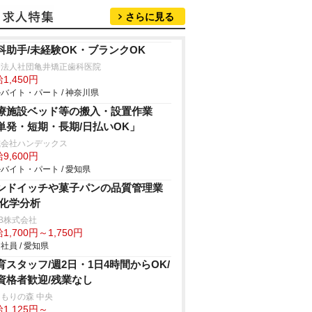
さらに見る
科助手/未経験OK・ブランクOK
療法人社団亀井矯正歯科医院
1,450円
バイト・パート / 神奈川県
療施設ベッド等の搬入・設置作業
単発・短期・長期/日払いOK」
式会社ハンデックス
9,600円
バイト・パート / 愛知県
ンドイッチや菓子パンの品質管理業
/化学分析
B株式会社
1,700円～1,750円
社員 / 愛知県
育スタッフ/週2日・1日4時間からOK/
資格者歓迎/残業なし
もりの森 中央
1,125円～