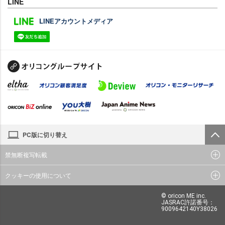
LINE
LINEアカウントメディア
PC版に切り替え
禁無断複写転載
クッキーの使用について
© oricon ME inc.
JASRAC許諾番号：
9009642140Y38026