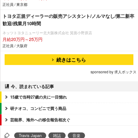
正社員 / 東京都
トヨタ正規ディーラーの販売アシスタント/ノルマなし/第二新卒
歓迎/残業月10時間
ネッツトヨタニューリー北大阪株式会社 箕面小野原店
月給20万円～25万円
正社員 / 大阪府
続きはこちら
sponsored by 求人ボックス
今、読まれている記事
15歳で当時27歳の夫に一目惚れ
研ナオコ、コンビニで買う商品
芸能界、海外への移住報告相次ぐ
Travis Japan
雑誌
音楽