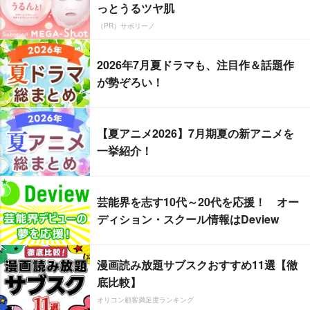
っとうるツヤ肌
（PR）サボリーノ
2026年7月夏ドラマも、注目作＆話題作
が勢ぞろい！
【夏アニメ2026】7月期夏の新アニメを
一挙紹介！
芸能界を志す10代～20代を応援！ オー
ディション・スクール情報はDeview
漫画読み放題サブスクおすすめ11選【徹
底比較】
オリコン顧客満足度ランキング