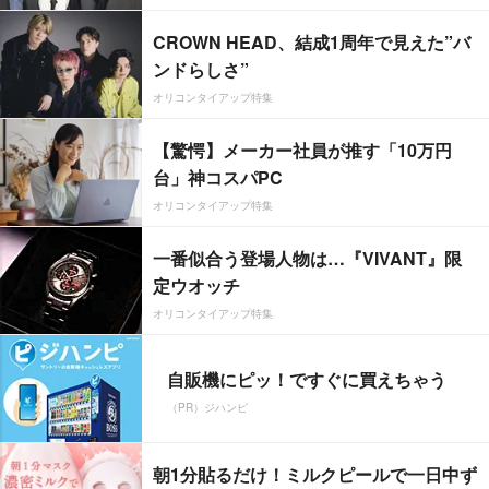
CROWN HEAD、結成1周年で見えた”バ
ンドらしさ”
オリコンタイアップ特集
【驚愕】メーカー社員が推す「10万円
台」神コスパPC
オリコンタイアップ特集
一番似合う登場人物は…『VIVANT』限
定ウオッチ
オリコンタイアップ特集
自販機にピッ！ですぐに買えちゃう
（PR）ジハンピ
朝1分貼るだけ！ミルクピールで一日中ず