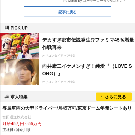
記事に戻る
PICK UP
デカすぎ都市伝説発生!?ファミマ45％増量
作戦再来
オリコンタイアップ特集
向井康二イケメンすぎ！純愛『（LOVE S
ONG）』
オリコンタイアップ特集
求人特集
さらに見る
専属車両の大型ドライバー/月45万可/東京ドーム年間シートあり
宮田運送株式会社
月給45万円～55万円
正社員 / 神奈川県