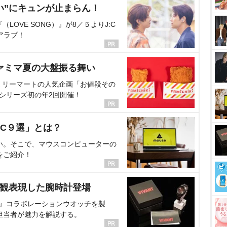
い”にキュンが止まらん！
OVE SONG）』が8／５よりJ:C
アラブ！
ァミマ夏の大盤振る舞い
ミリーマートの人気企画「お値段その
、シリーズ初の年2回開催！
C９選」とは？
い。そこで、マウスコンピューターの
をご紹介！
界観表現した腕時計登場
NT』コラボレーションウオッチを製
担当者が魅力を解説する。