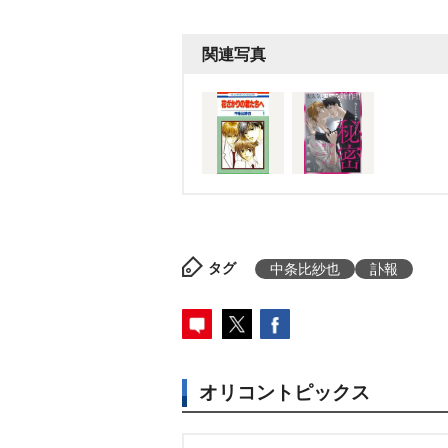
関連写真
タグ
中条比紗也
訃報
オリコントピックス