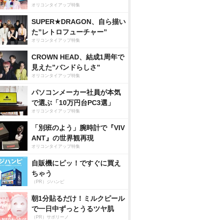
オリコンタイアップ特集
SUPER★DRAGON、自ら描い
た”レトロフューチャー”
オリコンタイアップ特集
CROWN HEAD、結成1周年で
見えた”バンドらしさ”
オリコンタイアップ特集
パソコンメーカー社員が本気
で選ぶ「10万円台PC3選」
オリコンタイアップ特集
「別班のよう」腕時計で『VIV
ANT』の世界観再現
オリコンタイアップ特集
自販機にピッ！ですぐに買え
ちゃう
（PR）ジハンピ
朝1分貼るだけ！ミルクピール
で一日中ずっとうるツヤ肌
（PR）サボリーノ