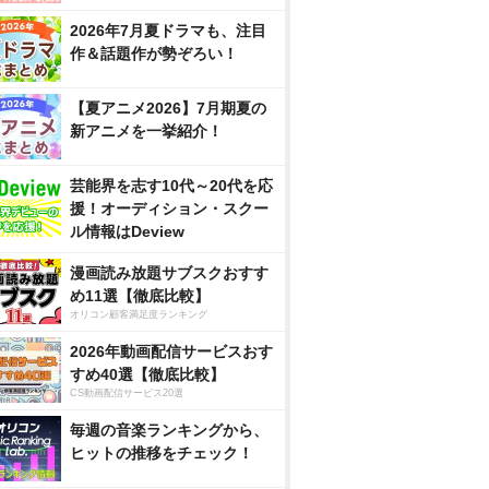
2026年7月夏ドラマも、注目
作＆話題作が勢ぞろい！
【夏アニメ2026】7月期夏の
新アニメを一挙紹介！
芸能界を志す10代～20代を応
援！オーディション・スクー
ル情報はDeview
漫画読み放題サブスクおすす
め11選【徹底比較】
オリコン顧客満足度ランキング
2026年動画配信サービスおす
すめ40選【徹底比較】
CS動画配信サービス20選
毎週の音楽ランキングから、
ヒットの推移をチェック！