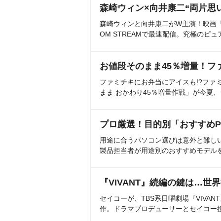
森崎ウィン×向井康二“両片思
森崎ウィンと向井康二がW主演！映画『（L
OM STREAMで最速配信。究極のピュ
お値段そのまま45％増量！フ
ファミチキにお弁当にアイスも!?ファ
まま おかわり45％増量作戦」が今夏
プロ厳選！目的別「おすすめP
用途に合うパソコン選びは意外と難し
製品担当者が用途別のおすすめモデル
『VIVANT』続編の鍵は…世
セイコーが、TBS系日曜劇場『VIVA
作。ドラマプロデューサーとセイコー