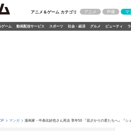
アニメ
声優
マ
アニメ＆ゲーム カテゴリ
&ゲーム
動画配信サービス
スポーツ
社会・経済
グルメ
ビューティ
ラ
OP
マンガ
漫画家・中条比紗也さん死去 享年50 『花ざかりの君たちへ』『シ