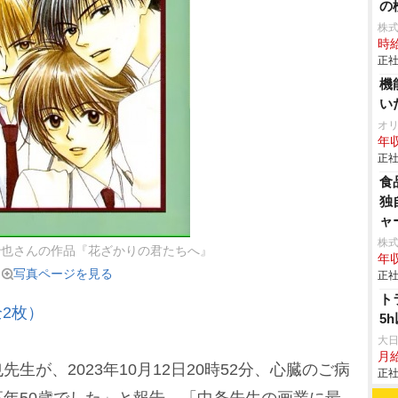
の検
株
時給
正社
機
い
オ
年収
正社
食
独
ャ
株
紗也さんの作品『花ざかりの君たちへ』
年収
写真ページを見る
正社
ト
2枚）
5
大
月
が、2023年10月12日20時52分、心臓のご病
正社