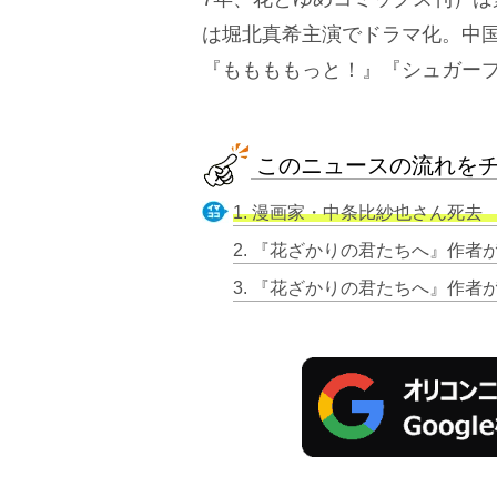
は堀北真希主演でドラマ化。中
『ももももっと！』『シュガー
このニュースの流れを
1. 漫画家・中条比紗也さん死去 