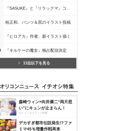
『SASUKE』と『リラックマ』コラボ
桂正和、パンツ＆尻のイラスト投稿
『ヒロアカ』作者、新イラスト描く
0
『キルケーの魔女』独占配信決定
11位以下を見る
森崎ウィン×向井康二“両片思
い”にキュンが止まらん！
オリコンタイアップ特集
デカすぎ都市伝説発生!?ファ
ミマ45％増量作戦再来