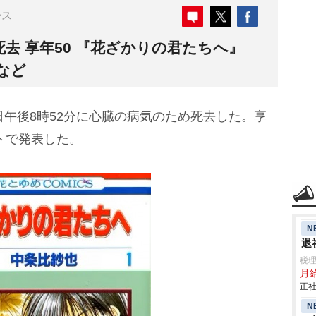
ース
去 享年50 『花ざかりの君たちへ』
など
日午後8時52分に心臓の病気のため死去した。享
トで発表した。
N
退
税
月
正社
N