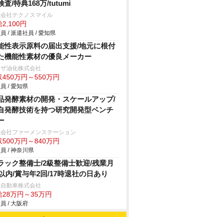
査/特典168万/tutumi
式会社テクノスマイル
2,100円
員 / 派遣社員 / 愛知県
能性表示原料の届出支援/地元に根付
た機能性素材の優良メーカー
リザ油化株式会社
450万円～550万円
員 / 愛知県
品発酵素材の開発・スケールアップ/
自発酵技術を持つ研究開発型ベンチ
ー
式会社ファーメンステーション
500万円～840万円
員 / 神奈川県
ラック整備士/2級整備士歓迎/残業月
h以内/賞与年2回/17時退社の日あり
日自動車株式会社
給28万円～35万円
員 / 大阪府