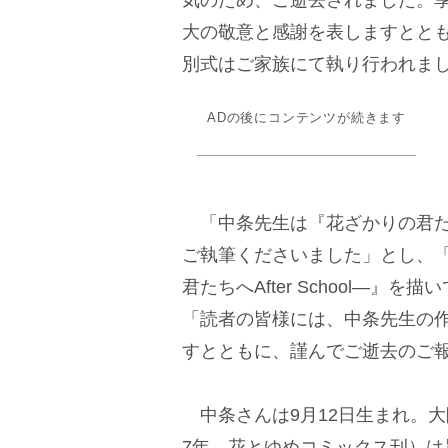
気のため、ご逝去されました。享
大の敬意と感謝を表しますとと
別式はご家族にて執り行われま
ADの後にコンテンツが続きます
「中条先生は『花ざかりの君た
ご執筆くださいました」とし、「『T
君たちへAfter School―
「読者の皆様には、中条先生の
すとともに、謹んでご逝去のご
中条さんは9月12日生まれ。大
7年、花とゆめコミックス刊）は累