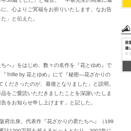
年50歳でした」と報告。「中条先生の画業に最
もに、心よりご冥福をお祈りいたします。なお告
した」と伝えた。
茶
違
オ
ちへ』をはじめ、数々の名作を『花とゆめ』で
rifle by 花とゆめ』にて『秘密―花ざかりの
』を描いてくださったのが、最後となりました」と説明。
作品をご愛読いただきましたことを深謝いたしま
報告をお知らせ申し上げます」と記した。
阪府出身。代表作『花ざかりの君たちへ』（199
計1700万部を超えるヒットとなり、2007年に