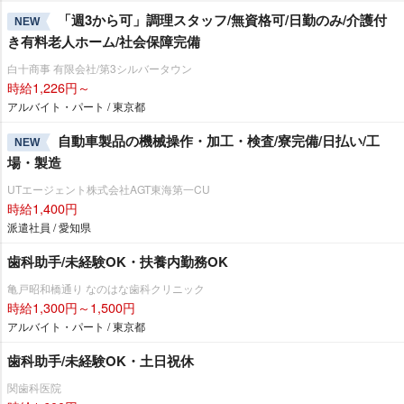
「週3から可」調理スタッフ/無資格可/日勤のみ/介護付
NEW
き有料老人ホーム/社会保障完備
白十商事 有限会社/第3シルバータウン
時給1,226円～
アルバイト・パート / 東京都
自動車製品の機械操作・加工・検査/寮完備/日払い/工
NEW
場・製造
UTエージェント株式会社AGT東海第一CU
時給1,400円
派遣社員 / 愛知県
歯科助手/未経験OK・扶養内勤務OK
亀戸昭和橋通り なのはな歯科クリニック
時給1,300円～1,500円
アルバイト・パート / 東京都
歯科助手/未経験OK・土日祝休
関歯科医院