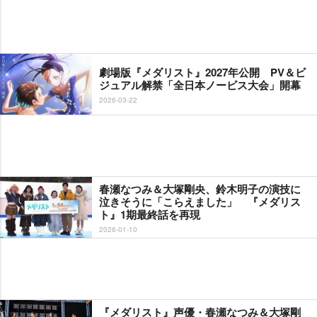
劇場版『メダリスト』2027年公開 PV＆ビ
ジュアル解禁「全日本ノービス大会」開幕
2026-03-22
春瀬なつみ＆大塚剛央、鈴木明子の演技に
泣きそうに「こらえました」 『メダリス
ト』1期最終話を再現
2026-01-10
『メダリスト』声優・春瀬なつみ＆大塚剛