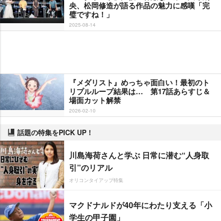
央、松岡修造が語る作品の魅力に感嘆「完
璧ですね！」
2025-08-14
『メダリスト』めっちゃ面白い！最初のト
リプルループ結果は… 第17話あらすじ＆
場面カット解禁
2026-02-10
話題の特集をPICK UP！
川島海荷さんと学ぶ 日常に潜む“人身取
引”のリアル
オリコンタイアップ特集
マクドナルドが40年にわたり支える「小
学生の甲子園」