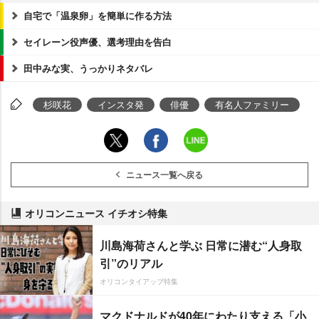
自宅で「温泉卵」を簡単に作る方法
セイレーン役声優、選考理由を告白
田中みな実、うっかりネタバレ
杉咲花
インスタ発
俳優
有名人ファミリー
ニュース一覧へ戻る
オリコンニュース イチオシ特集
川島海荷さんと学ぶ 日常に潜む“人身取
引”のリアル
オリコンタイアップ特集
マクドナルドが40年にわたり支える「小