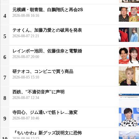
元横綱・朝青龍、白鵬翔氏と再会2S
4
2026-08-06 16:16
テオくん、加藤乃愛との破局を発表
5
2026-08-07 21:21
レインボー池田、佐藤佳奈と電撃婚
6
2026-08-07 20:00
研ナオコ、コンビニで買う商品
7
2026-08-05 15:10
西鉄、“不適切音声”に声明
8
2026-08-07 12:34
寺田心、ジム通いで筋トレ…激変
9
2026-08-07 10:46
『ちいかわ』新グッズ説明文に恐怖
10
2026-08-06 12:15