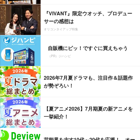
『VIVANT』限定ウオッチ、プロデュー
サーの感想は
オリコンタイアップ特集
自販機にピッ！ですぐに買えちゃう
（PR）ジハンピ
2026年7月夏ドラマも、注目作＆話題作
が勢ぞろい！
【夏アニメ2026】7月期夏の新アニメを
一挙紹介！
芸能界を志す10代～20代を応援！ オー