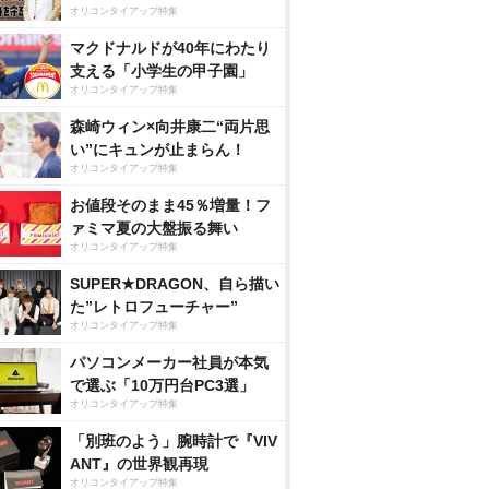
オリコンタイアップ特集
マクドナルドが40年にわたり
支える「小学生の甲子園」
オリコンタイアップ特集
森崎ウィン×向井康二“両片思
い”にキュンが止まらん！
オリコンタイアップ特集
お値段そのまま45％増量！フ
ァミマ夏の大盤振る舞い
オリコンタイアップ特集
SUPER★DRAGON、自ら描い
た”レトロフューチャー”
オリコンタイアップ特集
パソコンメーカー社員が本気
で選ぶ「10万円台PC3選」
オリコンタイアップ特集
「別班のよう」腕時計で『VIV
ANT』の世界観再現
加護亜依写真集 『L
 『L
石川梨華最新写真集 
～新垣里沙
オリコンタイアップ特集