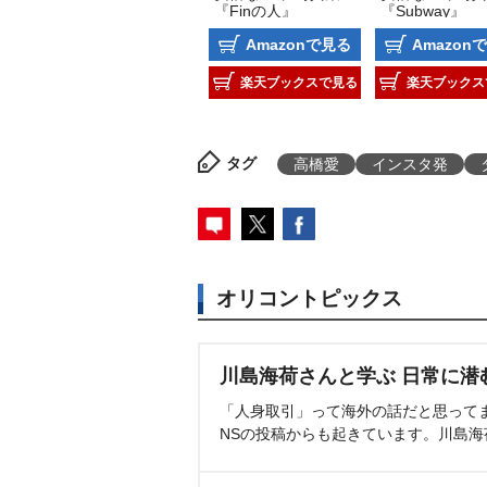
『Finの人』
『Subway』
Amazonで見る
Amazon
楽天ブックスで見る
楽天ブックス
タグ
高橋愛
インスタ発
オリコントピックス
川島海荷さんと学ぶ 日常に潜
「人身取引」って海外の話だと思って
NSの投稿からも起きています。川島