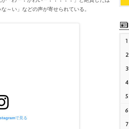
ゃな～い」などの声が寄せられている。
1
2
3
4
5
6
tagramで見る
7