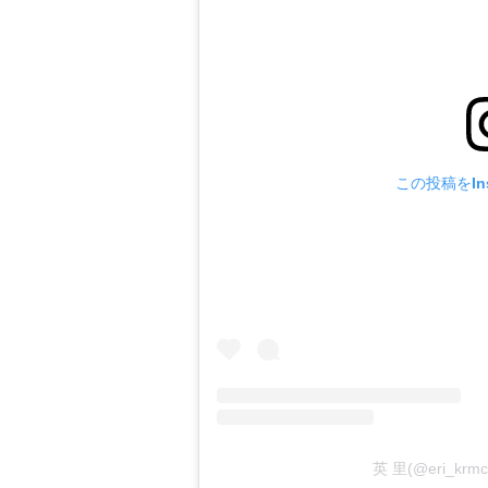
この投稿をIns
英 里(@eri_k