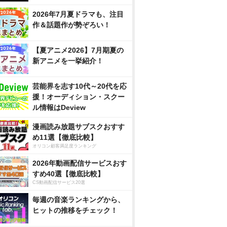
OS ANGELES』
『24 twenty four』
佳 卒業記
ル～ モー
2026年7月夏ドラマも、注目
Amazonで見る
nで見る
Amazonで見る
Amaz
コンサート
作＆話題作が勢ぞろい！
12春～ウ
ート～ライ
楽天ブックスで見る
スで見る
楽天ブックスで見る
楽天ブッ
【夏アニメ2026】7月期夏の
新アニメを一挙紹介！
芸能界を志す10代～20代を応
援！オーディション・スクー
ル情報はDeview
漫画読み放題サブスクおすす
め11選【徹底比較】
オリコン顧客満足度ランキング
2026年動画配信サービスおす
すめ40選【徹底比較】
CS動画配信サービス20選
毎週の音楽ランキングから、
ヒットの推移をチェック！