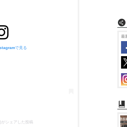
最
tagramで見る
rmc)がシェアした投稿