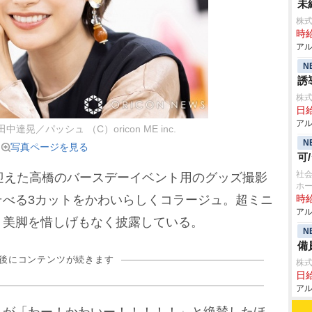
未
株式
時給
アル
N
誘
株式
日給
アル
達晃／パッシュ （C）oricon ME inc.
N
写真ページを見る
可
社会
迎えた高橋のバースデーイベント用のグッズ撮影
ホ
そべる3カットをかわいらしくコラージュ。超ミニ
時給
アル
、美脚を惜しげもなく披露している。
N
備
の後にコンテンツが続きます
株式
日給
アル
が「わー！かわいー！！！！！」と絶賛したほ