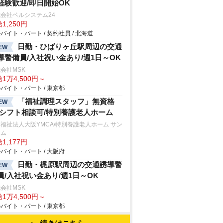
経験歓迎/即日開始OK
会社ベルシステム24
1,250円
バイト・パート / 契約社員 / 北海道
日勤・ひばりヶ丘駅周辺の交通
EW
導警備員/入社祝い金あり/週1日～OK
会社MSK
1万4,500円～
バイト・パート / 東京都
「福祉調理スタッフ」無資格
EW
/シフト相談可/特別養護老人ホーム
福祉法人大阪YMCA/特別養護老人ホーム サン
ーム
1,177円
バイト・パート / 大阪府
日勤・梶原駅周辺の交通誘導警
EW
員/入社祝い金あり/週1日～OK
会社MSK
1万4,500円～
バイト・パート / 東京都