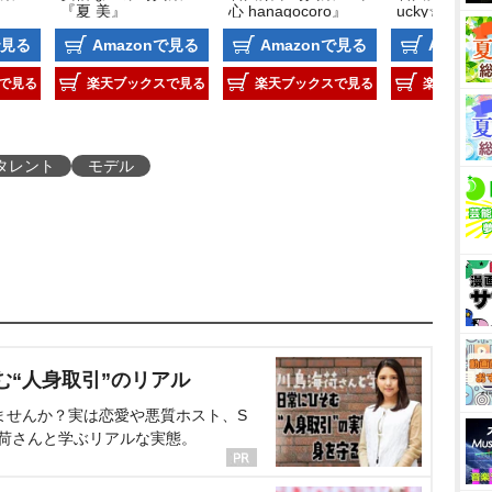
『夏 美』
心 hanagocoro』
ucky☆』
で見る
Amazonで見る
Amazonで見る
Amazo
で見る
楽天ブックスで見る
楽天ブックスで見る
楽天ブック
タレント
モデル
む“人身取引”のリアル
ませんか？実は恋愛や悪質ホスト、S
海荷さんと学ぶリアルな実態。