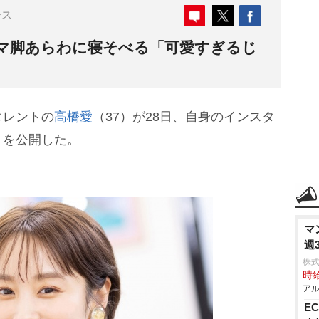
ース
ナマ脚あらわに寝そべる「可愛すぎるじ
タレントの
高橋愛
（37）が28日、自身のインスタ
トを公開した。
マ
週3
株式
時給
アル
E