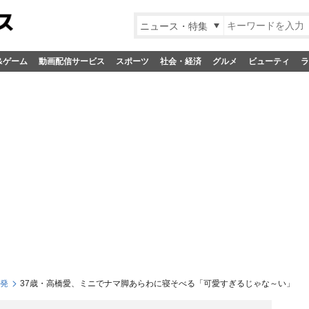
ニュース・特集
&ゲーム
動画配信サービス
スポーツ
社会・経済
グルメ
ビューティ
ラ
S発
37歳・高橋愛、ミニでナマ脚あらわに寝そべる「可愛すぎるじゃな～い」