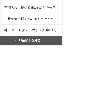
重岡大毅、結婚＆第1子誕生を報告
「株式会社嵐」5人のFC出そろう
0
林田アナ サタデーウオッチ9離れる
11位以下を見る