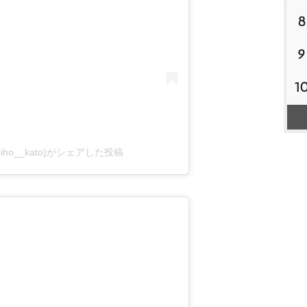
8
9
1
@shiho__kato)がシェアした投稿