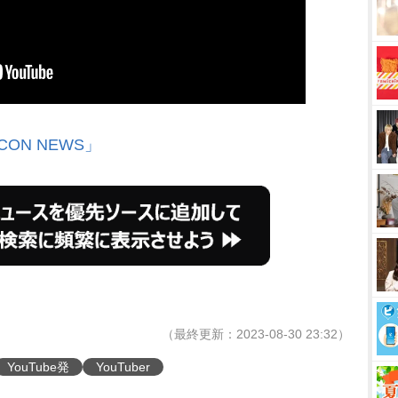
CON NEWS」
（最終更新：2023-08-30 23:32）
YouTube発
YouTuber