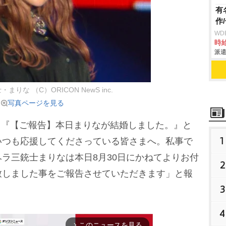
有
作
WD
時給
派遣
りな （C）ORICON NewS inc.
写真ページを見る
でも『【ご報告】本日まりなが結婚しました。』と
1
いつも応援してくださっている皆さまへ。私事で
ラ三銃士まりなは本日8月30日にかねてよりお付
2
致しました事をご報告させていただきます」と報
3
4
このニュースを見る
arrow_forward_ios