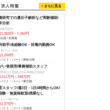
さらに見る
菌研究での遺伝子解析など実験補助/
学分析
B株式会社
1,350円～1,450円
社員 / 北海道
科助手/未経験OK・扶養内勤務OK
厚木ひらい歯科
1,250円
バイト・パート / 神奈川県
がい者採用/事務補助スタッフ
会医療法人神鋼記念会神鋼記念病院
211万円～268万円
バイト・パート / 東京都
育スタッフ/週2日・1日4時間からOK/
経験・無資格歓迎/残業なし
もりの森 中央
1,075円～
バイト・パート / 北海道