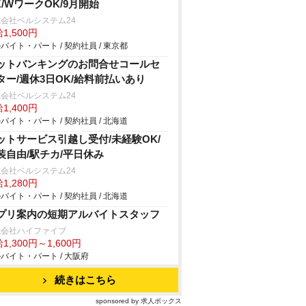
K/WワークOK/9月開始
会社ベルシステム24
1,500円
バイト・パート / 契約社員 / 東京都
ットバンキングのお問合せコールセ
ター/週休3日OK/給料前払いあり
会社ベルシステム24
1,400円
バイト・パート / 契約社員 / 北海道
ットサービス引越し受付/未経験OK/
装自由/駅チカ/平日休み
会社ベルシステム24
1,280円
バイト・パート / 契約社員 / 北海道
プリ案内の短期アルバイトスタッフ
式会社ハイファイブ
1,300円～1,600円
バイト・パート / 大阪府
続きはこちら
sponsored by 求人ボックス