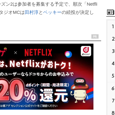
2は参加者を募集する予定で、順次「Netfli
タジオMCは
田村淳
と
ベッキー
の続投が決定し
1
2
3
4
5
6
7
8