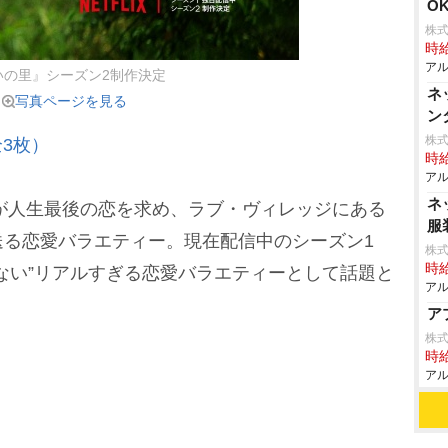
O
株式
時給
アル
いの里』シーズン2制作決定
ネ
写真ページを見る
ン
株式
3枚）
時給
アル
ネ
が人生最後の恋を求め、ラブ・ヴィレッジにある
服
送る恋愛バラエティー。現在配信中のシーズン1
株式
時給
ない”リアルすぎる恋愛バラエティーとして話題と
アル
ア
株
時給
アル