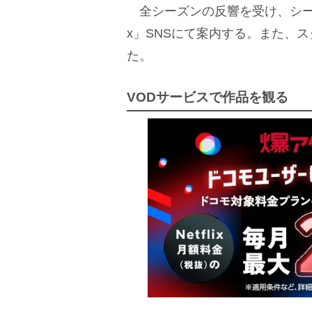
全シーズンの反響を受け、シーズン
x」SNSにて案内する。また、ス
た。
VODサービスで作品を観る