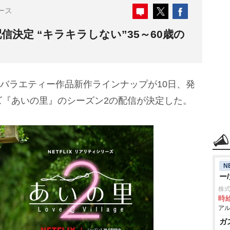
ース
信決定 “キラキラしない”35～60歳の
」のバラエティー作品新作ラインナップが10日、発
ズ『あいの里』のシーズン2の配信が決定した。
N
ー
株式
時給
アル
ガ