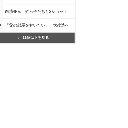
白濱亜嵐、姪っ子たちと2ショット
0
「父の部屋を奪いたい」→大改造へ
11位以下を見る