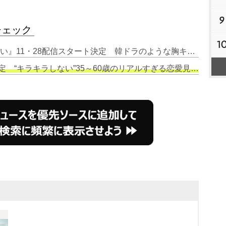
9
チェック
1
1. Netflix『韓国ドラマな恋がしたい』11・28配信スタート決定 韓ドラのような胸キュンをリアルに生み出すオールソウルロケ敢行
定 “キラキラしない”35～60歳のリアルすぎる恋愛見守る