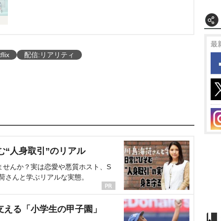
最
flix
配信:リアリティ
む“人身取引”のリアル
ませんか？実は恋愛や悪質ホスト、S
海荷さんと学ぶリアルな実態。
支える「小学生の甲子園」