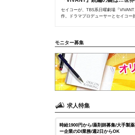
セイコーが、TBS系日曜劇場『VIVA
作。ドラマプロデューサーとセイコー
モニター募集
求人特集
時給1900円から/薬剤師募集/大手製
ー企業のDI業務/週2日からOK