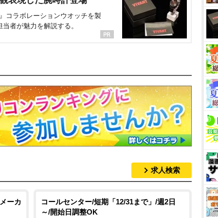
NT』コラボレーションウオッチを製
担当者が魅力を解説する。
求人検索
薬メーカ
コールセンター/短期「12/31まで」/週2日
～/開始日調整OK