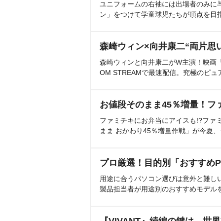
ユニフォームの右袖には出場者のみに
ン」をつけて学童球児たちが頂点を目
森崎ウィン×向井康二“両片思
森崎ウィンと向井康二がW主演！映画『（L
OM STREAMで最速配信。究極のピュ
お値段そのまま45％増量！フ
ファミチキにお弁当にアイスも!?ファ
まま おかわり45％増量作戦」が今夏
プロ厳選！目的別「おすすめP
用途に合うパソコン選びは意外と難し
製品担当者が用途別のおすすめモデル
『VIVANT』続編の鍵は…世