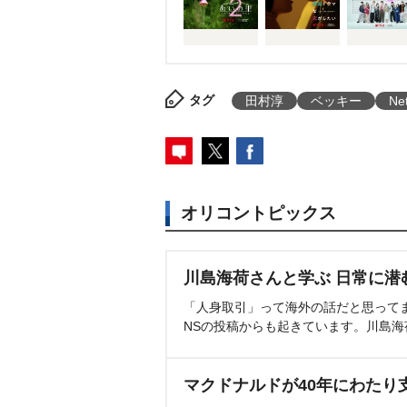
タグ
田村淳
ベッキー
Net
オリコントピックス
川島海荷さんと学ぶ 日常に潜
「人身取引」って海外の話だと思って
NSの投稿からも起きています。川島
マクドナルドが40年にわたり