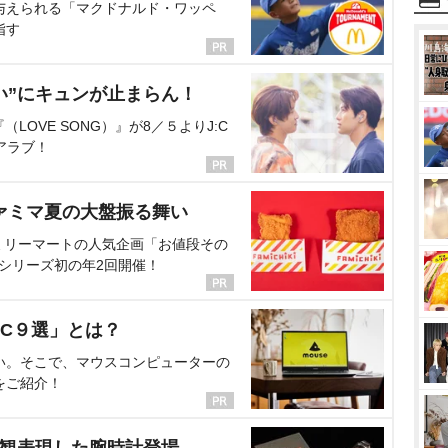
与えられる「マクドナルド・ワッペ
指す
い”にキュンが止まらん！
OVE SONG）』が8／５よりJ:C
アラブ！
ァミマ夏の大盤振る舞い
ミリーマートの人気企画「お値段その
、シリーズ初の年2回開催！
C９選」とは？
い。そこで、マウスコンピューターの
をご紹介！
界観表現した腕時計登場