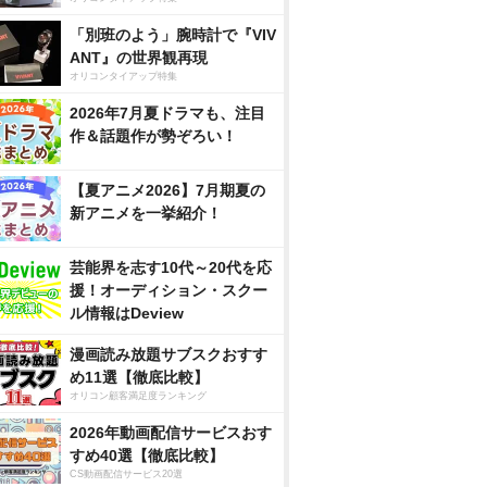
「別班のよう」腕時計で『VIV
ANT』の世界観再現
オリコンタイアップ特集
2026年7月夏ドラマも、注目
作＆話題作が勢ぞろい！
【夏アニメ2026】7月期夏の
新アニメを一挙紹介！
芸能界を志す10代～20代を応
援！オーディション・スクー
ル情報はDeview
漫画読み放題サブスクおすす
め11選【徹底比較】
オリコン顧客満足度ランキング
2026年動画配信サービスおす
すめ40選【徹底比較】
CS動画配信サービス20選