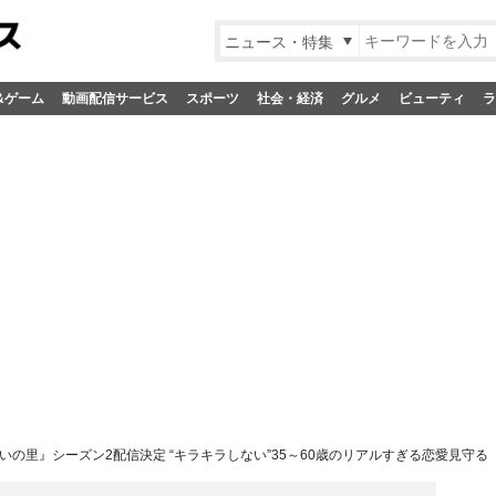
ニュース・特集
&ゲーム
動画配信サービス
スポーツ
社会・経済
グルメ
ビューティ
ラ
いの里』シーズン2配信決定 “キラキラしない”35～60歳のリアルすぎる恋愛見守る