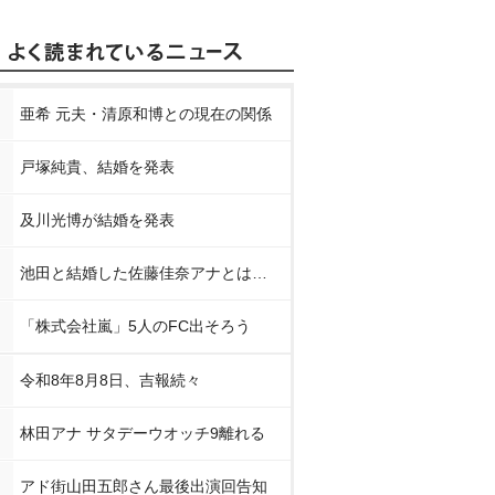
亜希 元夫・清原和博との現在の関係
戸塚純貴、結婚を発表
及川光博が結婚を発表
池田と結婚した佐藤佳奈アナとは…
「株式会社嵐」5人のFC出そろう
令和8年8月8日、吉報続々
林田アナ サタデーウオッチ9離れる
アド街山田五郎さん最後出演回告知