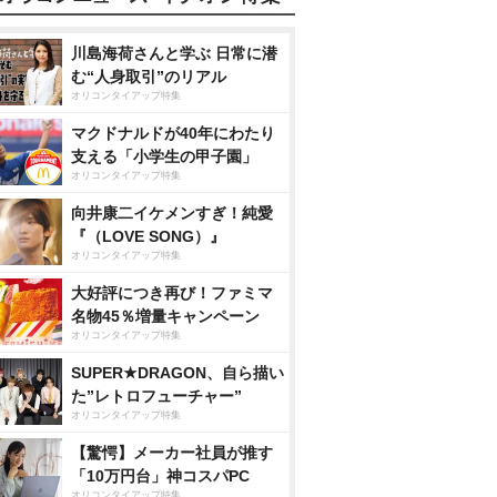
川島海荷さんと学ぶ 日常に潜
む“人身取引”のリアル
オリコンタイアップ特集
マクドナルドが40年にわたり
支える「小学生の甲子園」
オリコンタイアップ特集
向井康二イケメンすぎ！純愛
『（LOVE SONG）』
オリコンタイアップ特集
大好評につき再び！ファミマ
名物45％増量キャンペーン
オリコンタイアップ特集
SUPER★DRAGON、自ら描い
た”レトロフューチャー”
オリコンタイアップ特集
【驚愕】メーカー社員が推す
「10万円台」神コスパPC
オリコンタイアップ特集