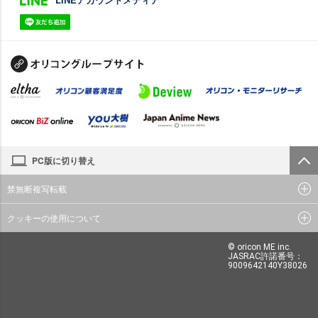
PC版に切り替え
禁無断複写転載
クッキーの使用について
© oricon ME inc.
JASRAC許諾番号：
9009642140Y38026