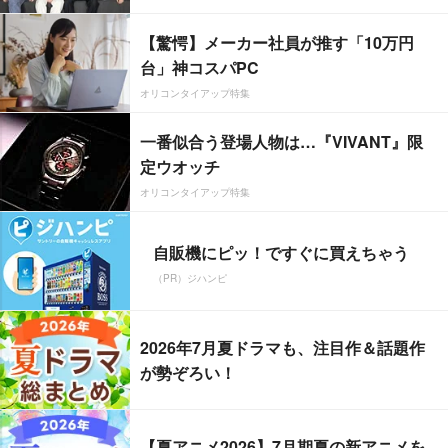
【驚愕】メーカー社員が推す「10万円
台」神コスパPC
オリコンタイアップ特集
一番似合う登場人物は…『VIVANT』限
定ウオッチ
オリコンタイアップ特集
自販機にピッ！ですぐに買えちゃう
（PR）ジハンピ
2026年7月夏ドラマも、注目作＆話題作
が勢ぞろい！
【夏アニメ2026】7月期夏の新アニメを