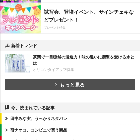
試写会、登壇イベント、サインチェキな
どプレゼント！
プレゼント特集
新着トレンド
茶葉で一目瞭然の浸透力！味の違いに衝撃を受ける水と
は
オリコンタイアップ特集
もっと見る
今、読まれている記事
田中みな実、うっかりネタバレ
研ナオコ、コンビニで買う商品