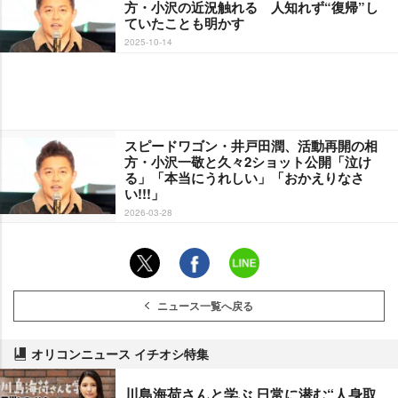
方・小沢の近況触れる 人知れず“復帰”し
ていたことも明かす
2025-10-14
スピードワゴン・井戸田潤、活動再開の相
方・小沢一敬と久々2ショット公開「泣け
る」「本当にうれしい」「おかえりなさ
い!!!」
2026-03-28
ニュース一覧へ戻る
オリコンニュース イチオシ特集
川島海荷さんと学ぶ 日常に潜む“人身取