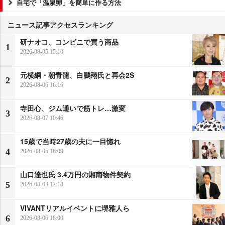
自宅で「温泉卵」を簡単に作る方法
ニュース記事アクセスランキング
研ナオコ、コンビニで買う商品
1
2026-08-05 15:10
元横綱・朝青龍、白鵬翔氏と再会2S
2
2026-08-06 16:16
寺田心、ジム通いで筋トレ…激変
3
2026-08-07 10:46
15歳で当時27歳の夫に一目惚れ
4
2026-08-05 16:09
山口達也氏 3.4万円の湘南物件契約
5
2026-08-03 12:18
VIVANTリアルイベントに堺雅人ら
6
2026-08-06 18:00