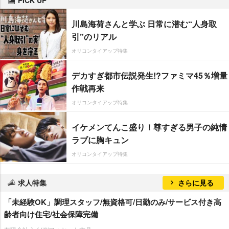
PICK UP
川島海荷さんと学ぶ 日常に潜む“人身取
引”のリアル
オリコンタイアップ特集
デカすぎ都市伝説発生!?ファミマ45％増量
作戦再来
オリコンタイアップ特集
イケメンてんこ盛り！尊すぎる男子の純情
ラブに胸キュン
オリコンタイアップ特集
求人特集
さらに見る
「未経験OK」調理スタッフ/無資格可/日勤のみ/サービス付き高
齢者向け住宅/社会保障完備