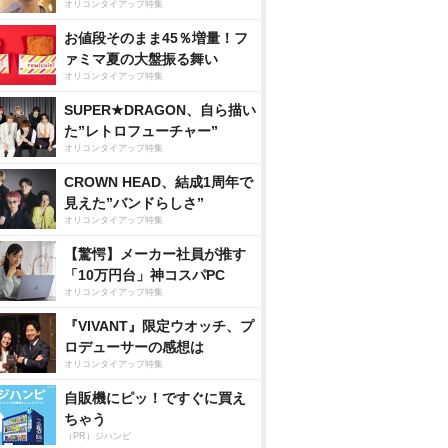
オリコンタイアップ特集
お値段そのまま45％増量！フ
ァミマ夏の大盤振る舞い
オリコンタイアップ特集
SUPER★DRAGON、自ら描い
た”レトロフューチャー”
オリコンタイアップ特集
CROWN HEAD、結成1周年で
見えた”バンドらしさ”
オリコンタイアップ特集
【驚愕】メーカー社員が推す
「10万円台」神コスパPC
オリコンタイアップ特集
『VIVANT』限定ウオッチ、プ
ロデューサーの感想は
オリコンタイアップ特集
自販機にピッ！ですぐに買え
ちゃう
（PR）ジハンピ