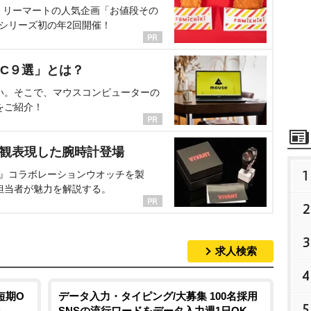
ミリーマートの人気企画「お値段その
、シリーズ初の年2回開催！
C９選」とは？
い。そこで、マウスコンピューターの
をご紹介！
界観表現した腕時計登場
1
NT』コラボレーションウオッチを製
担当者が魅力を解説する。
2
3
求人検索
4
短期O
データ入力・タイピング/大募集 100名採用
5
SNSの流行ワードをデータ入力週1日OK