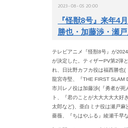
2023-08-05 20:00
『怪獣8号』来年4
勝也・加藤渉・瀬戸
テレビアニメ『怪獣8号』が202
が決定した。ティザーPV第2弾
れ、日比野カフカ役は福西勝也(
龍宮寺堅、『THE FIRST SLA
市川レノ役は加藤渉(『勇者が死
ト、『君のことが大大大大大好き
太郎など)、亜白ミナ役は瀬戸麻
薔薇、『ちはやふる』綾瀬千早な