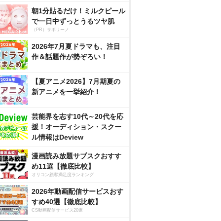
朝1分貼るだけ！ミルクピール
で一日中ずっとうるツヤ肌
（PR）サボリーノ
2026年7月夏ドラマも、注目
作＆話題作が勢ぞろい！
【夏アニメ2026】7月期夏の
新アニメを一挙紹介！
芸能界を志す10代～20代を応
援！オーディション・スクー
ル情報はDeview
漫画読み放題サブスクおすす
め11選【徹底比較】
オリコン顧客満足度ランキング
2026年動画配信サービスおす
すめ40選【徹底比較】
CS動画配信サービス20選