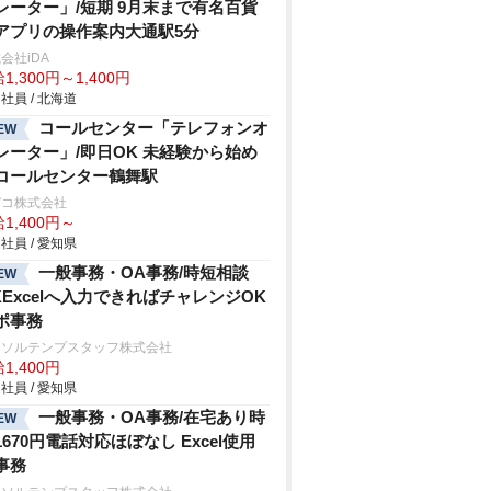
レーター」/短期 9月末まで有名百貨
アプリの操作案内大通駅5分
会社iDA
1,300円～1,400円
社員 / 北海道
コールセンター「テレフォンオ
EW
レーター」/即日OK 未経験から始め
コールセンター鶴舞駅
デコ株式会社
1,400円～
社員 / 愛知県
一般事務・OA事務/時短相談
EW
KExcelへ入力できればチャレンジOK
ポ事務
ーソルテンプスタッフ株式会社
1,400円
社員 / 愛知県
一般事務・OA事務/在宅あり時
EW
1670円電話対応ほぼなし Excel使用
事務