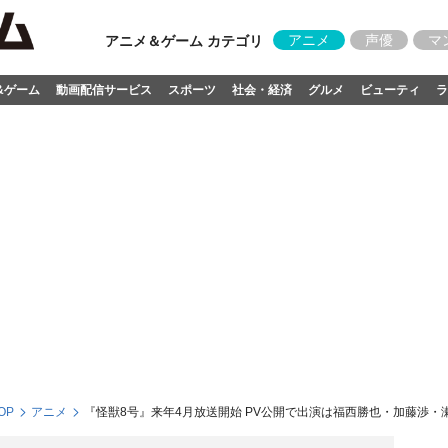
アニメ
声優
マ
アニメ＆ゲーム カテゴリ
&ゲーム
動画配信サービス
スポーツ
社会・経済
グルメ
ビューティ
ラ
OP
アニメ
『怪獣8号』来年4月放送開始 PV公開で出演は福西勝也・加藤渉・