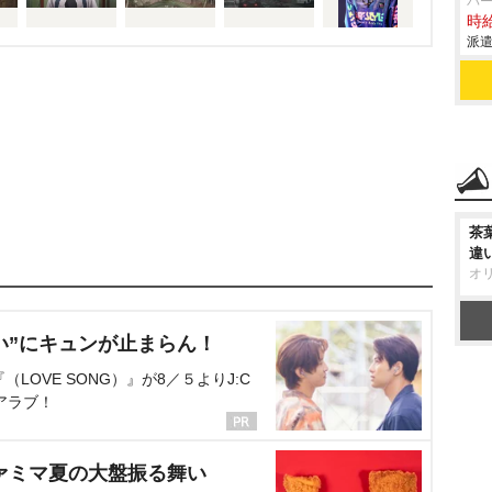
パ
時給
派遣
茶
違
オ
い”にキュンが止まらん！
OVE SONG）』が8／５よりJ:C
アラブ！
ァミマ夏の大盤振る舞い