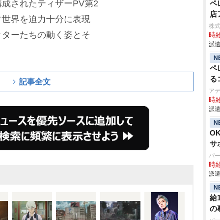
成されたティザーPV第2
ペ
店
す世界を迫力十分に表現
株式
クターたちの動く姿とそ
時給
派遣
N
ペ
る
記事全文
ア
時給
派遣
N
O
サ
パ
時給
派遣
N
給
の