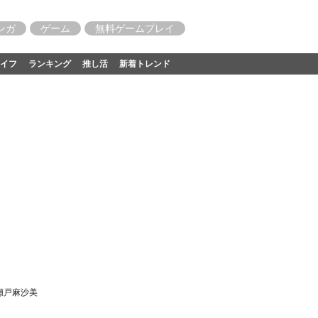
ンガ
ゲーム
無料ゲームプレイ
イフ
ランキング
推し活
新着トレンド
瀬戸麻沙美