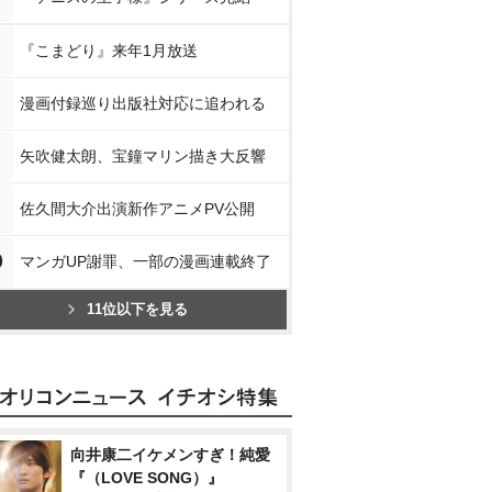
『こまどり』来年1月放送
漫画付録巡り出版社対応に追われる
矢吹健太朗、宝鐘マリン描き大反響
佐久間大介出演新作アニメPV公開
0
マンガUP謝罪、一部の漫画連載終了
11位以下を見る
向井康二イケメンすぎ！純愛
『（LOVE SONG）』