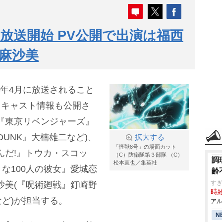
月放送開始 PV公開で出演は福西
麻沙美
4年4月に放送されること
とキャスト情報も公開さ
『東京リベンジャーズ』
M DUNK』大楠雄二など)、
拡大する
「怪獣8号」の場面カット
んだ!』トウカ・スコッ
（C）防衛隊第３部隊 （C）
調
松本直也／集英社
な100人の彼女』愛城恋
齢
す
沙美(『呪術廻戦』釘崎野
時給
ど)が担当する。
アル
N