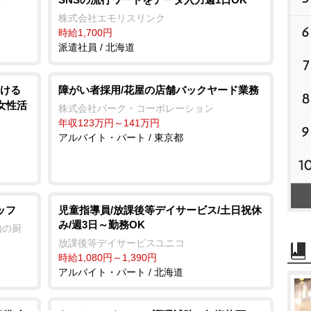
株式会社エモリスリンク
6
時給1,700円
派遣社員 / 北海道
7
ける
障がい者採用/花屋の店舗バックヤード業務
8
女性活
株式会社パーク・コーポレーション
年収123万円～141万円
9
アルバイト・パート / 東京都
1
ッフ
児童指導員/放課後等デイサービス/土日祝休
み/週3日～勤務OK
内の厨
放課後等デイサービスユニコ
時給1,080円～1,390円
アルバイト・パート / 北海道