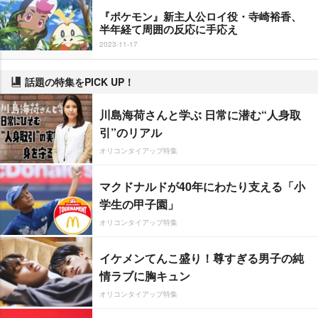
『ポケモン』新主人公ロイ役・寺崎裕香、
半年経て周囲の反応に手応え
2023-11-17
話題の特集をPICK UP！
川島海荷さんと学ぶ 日常に潜む“人身取
引”のリアル
オリコンタイアップ特集
マクドナルドが40年にわたり支える「小
学生の甲子園」
オリコンタイアップ特集
イケメンてんこ盛り！尊すぎる男子の純
情ラブに胸キュン
オリコンタイアップ特集