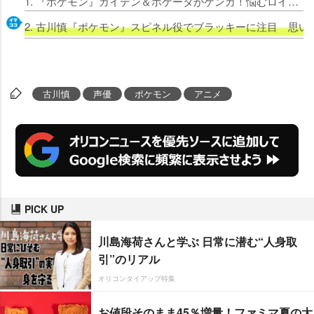
1. 『ポケモン』カイデン＆ホゲータがケンカ！悩むロイ…キャプテンピカチュウとバトル 【第17話あらすじ】
2. 古川慎『ポケモン』スピネル役でブラッキーに注目 思
古川慎
声優
ポケモン
アニメ
PICK UP
川島海荷さんと学ぶ 日常に潜む“人身取
引”のリアル
オリコンタイアップ特集
お値段そのまま45％増量！ファミマ夏の大