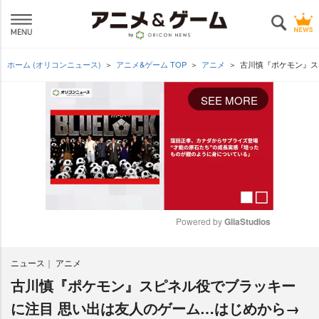
ホーム (オリコンニュース)
アニメ&ゲーム TOP
アニメ
古川慎『ポケモン』ス
SEE MORE
Powered by 
GliaStudios
M
ニュース
アニメ
u
t
古川慎『ポケモン』スピネル役でブラッキー
e
に注目 思い出は友人のゲーム…はじめから→