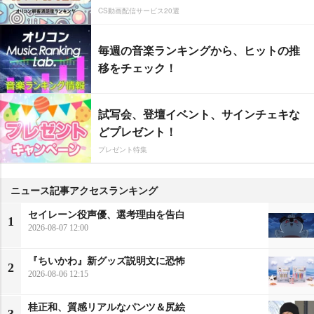
CS動画配信サービス20選
毎週の音楽ランキングから、ヒットの推
移をチェック！
試写会、登壇イベント、サインチェキな
どプレゼント！
プレゼント特集
ニュース記事アクセスランキング
セイレーン役声優、選考理由を告白
1
2026-08-07 12:00
『ちいかわ』新グッズ説明文に恐怖
2
2026-08-06 12:15
桂正和、質感リアルなパンツ＆尻絵