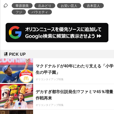
華原朋美
丘みどり
お笑い芸人
吉本芸人
フジ
バラエティ
PICK UP
マクドナルドが40年にわたり支える「小学
生の甲子園」
オリコンタイアップ特集
デカすぎ都市伝説発生!?ファミマ45％増量
作戦再来
オリコンタイアップ特集