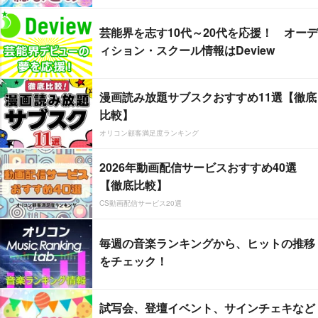
芸能界を志す10代～20代を応援！ オーデ
ィション・スクール情報はDeview
漫画読み放題サブスクおすすめ11選【徹底
比較】
オリコン顧客満足度ランキング
2026年動画配信サービスおすすめ40選
【徹底比較】
CS動画配信サービス20選
毎週の音楽ランキングから、ヒットの推移
をチェック！
試写会、登壇イベント、サインチェキなど