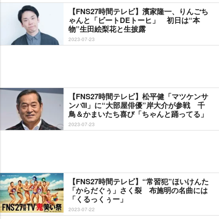
【FNS27時間テレビ】濱家隆一、りんごち
ゃんと「ビートDEトーヒ」 初日は“本
物”生田絵梨花と生披露
2023-07-23
【FNS27時間テレビ】松平健「マツケンサ
ンバII」に“大部屋俳優”岸大介が参戦 千
鳥＆かまいたち喜び「ちゃんと踊ってる」
2023-07-23
【FNS27時間テレビ】“常習犯”ほいけんた
「からだぐぅ」さく裂 布施明の名曲には
「くるっくぅー」
2023-07-22