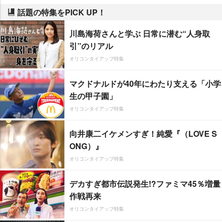
話題の特集をPICK UP！
川島海荷さんと学ぶ 日常に潜む“人身取
引”のリアル
オリコンタイアップ特集
マクドナルドが40年にわたり支える「小学
生の甲子園」
オリコンタイアップ特集
向井康二イケメンすぎ！純愛『（LOVE S
ONG）』
オリコンタイアップ特集
デカすぎ都市伝説発生!?ファミマ45％増量
作戦再来
オリコンタイアップ特集