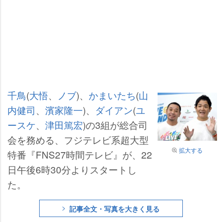
千鳥
(
大悟
、
ノブ
)、
かまいたち
(
山
内健司
、
濱家隆一
)、
ダイアン
(
ユ
ースケ
、
津田篤宏
)の3組が総合司
会を務める、フジテレビ系超大型
拡大する
特番『FNS27時間テレビ』が、22
日午後6時30分よりスタートし
た。
記事全文・写真を大きく見る