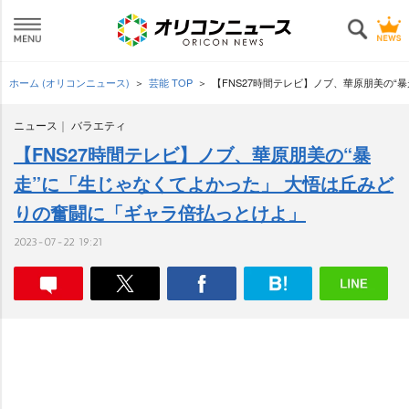
ホーム (オリコンニュース)
芸能 TOP
【FNS27時間テレビ】ノブ、華原朋美の“
ニュース
バラエティ
【FNS27時間テレビ】ノブ、華原朋美の“暴
走”に「生じゃなくてよかった」 大悟は丘みど
りの奮闘に「ギャラ倍払っとけよ」
2023-07-22 19:21