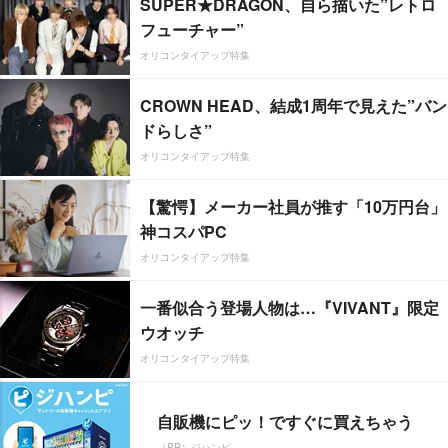
SUPER★DRAGON、自ら描いた”レトロ
フューチャー”
オリコンタイアップ特集
CROWN HEAD、結成1周年で見えた”バン
ドらしさ”
オリコンタイアップ特集
【驚愕】メーカー社員が推す「10万円台」
神コスパPC
オリコンタイアップ特集
一番似合う登場人物は…『VIVANT』限定
ウオッチ
オリコンタイアップ特集
自販機にピッ！ですぐに買えちゃう
（PR）ジハンピ