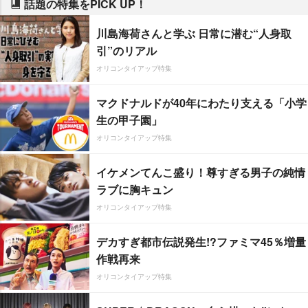
話題の特集をPICK UP！
川島海荷さんと学ぶ 日常に潜む“人身取
引”のリアル
オリコンタイアップ特集
マクドナルドが40年にわたり支える「小学
生の甲子園」
オリコンタイアップ特集
イケメンてんこ盛り！尊すぎる男子の純情
ラブに胸キュン
オリコンタイアップ特集
デカすぎ都市伝説発生!?ファミマ45％増量
作戦再来
オリコンタイアップ特集