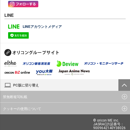
LINE
LINEアカウントメディア
PC版に切り替え
禁無断複写転載
クッキーの使用について
© oricon ME inc.
JASRAC許諾番号：
9009642140Y38026