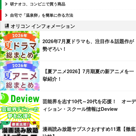
研ナオコ、コンビニで買う商品
自宅で「温泉卵」を簡単に作る方法
オリコン インフォメーション
2026年7月夏ドラマも、注目作＆話題作が
勢ぞろい！
【夏アニメ2026】7月期夏の新アニメを一
挙紹介！
芸能界を志す10代～20代を応援！ オーデ
ィション・スクール情報はDeview
漫画読み放題サブスクおすすめ11選【徹底