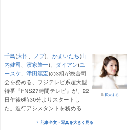
千鳥
(
大悟
、
ノブ
)、
かまいたち
(
山
内健司
、
濱家隆一
)、
ダイアン
(
ユ
ースケ
、
津田篤宏
)の3組が総合司
会を務める、フジテレビ系超大型
特番『FNS27時間テレビ』が、22
拡大する
日午後6時30分よりスタートし
た。進行アシスタントを務める
永
島優美
アナ(31)は、20日に第1子
記事全文・写真を大きく見る
の妊娠を発表していたが、生放送