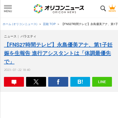
ホーム (オリコンニュース)
芸能 TOP
【FNS27時間テレビ】永島優美アナ、第1
ニュース
バラエティ
【FNS27時間テレビ】永島優美アナ、第1子妊
娠を生報告 進行アシスタントは「体調最優先
で」
2023-07-22 18:40