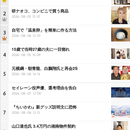
研ナオコ、コンビニで買う商品
2
2026-08-05 15:10
自宅で「温泉卵」を簡単に作る方法
3
2026-08-06 15:10
15歳で当時27歳の夫に一目惚れ
4
2026-08-05 16:09
元横綱・朝青龍、白鵬翔氏と再会2S
5
2026-08-06 16:16
セイレーン役声優、選考理由を告白
6
2026-08-07 12:00
『ちいかわ』新グッズ説明文に恐怖
7
2026-08-06 12:15
山口達也氏 3.4万円の湘南物件契約