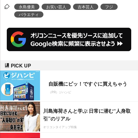
で妊娠の祝福を受けた。
永島優美
お笑い芸人
吉本芸人
フジ
バラエティ
PICK UP
自販機にピッ！ですぐに買えちゃう
（PR）ジハンピ
川島海荷さんと学ぶ 日常に潜む“人身取
引”のリアル
オリコンタイアップ特集