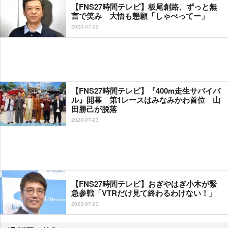
【FNS27時間テレビ】板尾創路、ずっと無
言で笑み 大悟も懇願「しゃべってー」
2023-07-22
【FNS27時間テレビ】『400m走生サバイバ
ル』開幕 第1レースはみなみかわ首位 山
田勝己が脱落
2023-07-23
【FNS27時間テレビ】おぎやはぎ小木が緊
急参戦「VTRだけ見て終わるわけない！」
2023-07-23