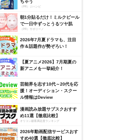
ちゃう
（PR）ジハンピ
朝1分貼るだけ！ミルクピール
で一日中ずっとうるツヤ肌
（PR）サボリーノ
2026年7月夏ドラマも、注目
作＆話題作が勢ぞろい！
【夏アニメ2026】7月期夏の
新アニメを一挙紹介！
芸能界を志す10代～20代を応
援！オーディション・スクー
ル情報はDeview
漫画読み放題サブスクおすす
め11選【徹底比較】
オリコン顧客満足度ランキング
2026年動画配信サービスおす
すめ40選【徹底比較】