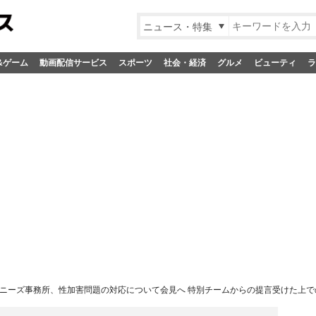
ニュース・特集
&ゲーム
動画配信サービス
スポーツ
社会・経済
グルメ
ビューティ
ラ
ニーズ事務所、性加害問題の対応について会見へ 特別チームからの提言受けた上で