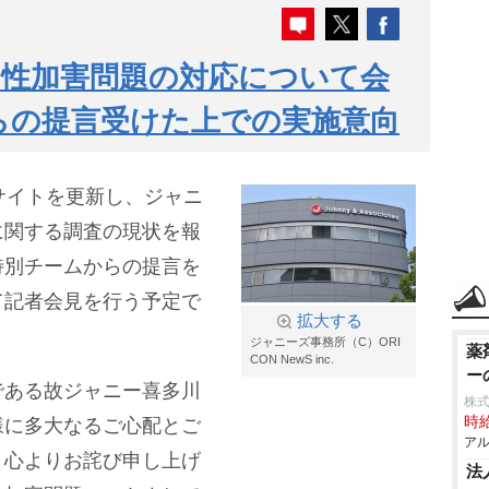
、性加害問題の対応について会
らの提言受けた上での実施意向
サイトを更新し、ジャニ
に関する調査の現状を報
特別チームからの提言を
て記者会見を行う予定で
拡大する
ジャニーズ事務所（C）ORI
薬
CON NewS inc.
ー
である故ジャニー喜多川
株式
時給
様に多大なるご心配とご
アル
、心よりお詫び申し上げ
法