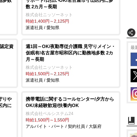
地多数
サポート/日払いOK/名古屋市守山区内に多
数 2カ月～長期
株式会社ニッソーネット
時給1,400円～2,125円
派遣社員 / 愛知県
R認定資
週1回～OK/夜勤専従介護職 見守りメイン・
最
仮眠有/名古屋市昭和区内に勤務地多数 2カ
月～長期
株式会社ニッソーネット
時給1,500円～2,125円
派遣社員 / 愛知県
見守り
携帯電話に関するコールセンター/夕方から
区内に
OK/未経験歓迎/扶養内OK
株式会社ベルシステム24
時給1,500円～1,550円
アルバイト・パート / 契約社員 / 大阪府