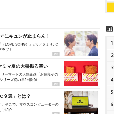
い”にキュンが止まらん！
1
OVE SONG）』が8／５よりJ:C
アラブ！
2
ァミマ夏の大盤振る舞い
3
ミリーマートの人気企画「お値段その
4
、シリーズ初の年2回開催！
5
C９選」とは？
6
い。そこで、マウスコンピューターの
をご紹介！