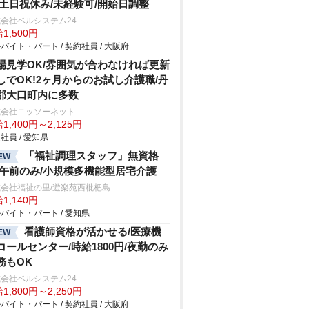
/土日祝休み/未経験可/開始日調整
会社ベルシステム24
1,500円
バイト・パート / 契約社員 / 大阪府
場見学OK/雰囲気が合わなければ更新
しでOK!2ヶ月からのお試し介護職/丹
郡大口町内に多数
式会社ニッソーネット
1,400円～2,125円
社員 / 愛知県
「福祉調理スタッフ」無資格
EW
/午前のみ/小規模多機能型居宅介護
会社福祉の里/遊楽苑西枇杷島
1,140円
バイト・パート / 愛知県
看護師資格が活かせる/医療機
EW
コールセンター/時給1800円/夜勤のみ
務もOK
会社ベルシステム24
1,800円～2,250円
バイト・パート / 契約社員 / 大阪府