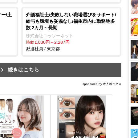
ー/土
介護福祉士/失敗しない職場選びをサポート/
給与も環境も妥協なし/福生市内に勤務地多
数 2カ月～長期
株式会社ニッソーネット
時給1,830円～2,287円
派遣社員 / 東京都
続きはこちら
sponsored by 求人ボックス