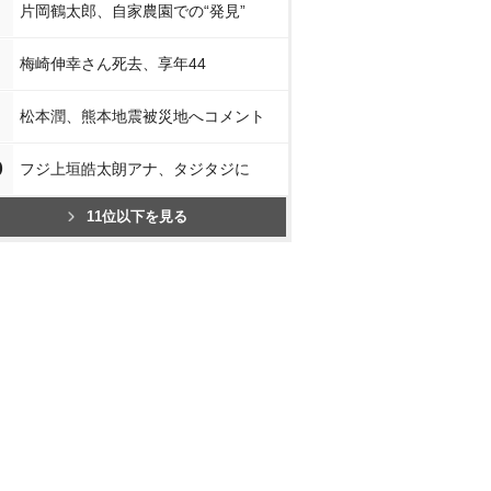
片岡鶴太郎、自家農園での“発見”
梅崎伸幸さん死去、享年44
松本潤、熊本地震被災地へコメント
0
フジ上垣皓太朗アナ、タジタジに
11位以下を見る