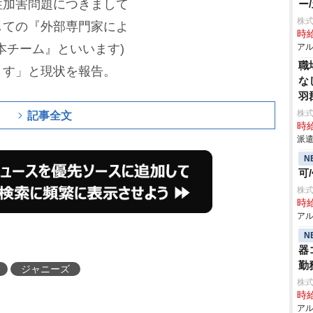
性加害問題につきまして
ー
株式
しての『外部専門家によ
時給
本チーム』といいます)
アル
職
ます」と現状を報告。
な
羽
株
記事全文
時給
派遣
N
可
株式
時給
アル
N
器
勤
ジャニーズ
株式
時給
アル