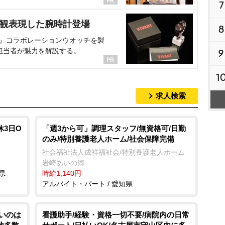
7
界観表現した腕時計登場
8
NT』コラボレーションウオッチを製
担当者が魅力を解説する。
9
1
求人検索
休3日O
「週3から可」調理スタッフ/無資格可/日勤
のみ/特別養護老人ホーム/社会保障完備
社会福祉法人成祥福祉会/特別養護老人ホーム
崎あいの郷
県
時給1,140円
アルバイト・パート / 愛知県
ツいのは
看護助手/経験・資格一切不要/病院内の日常