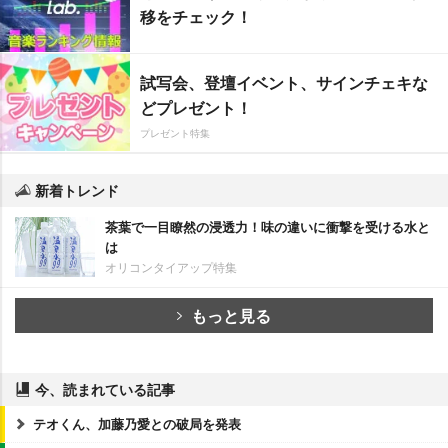
移をチェック！
試写会、登壇イベント、サインチェキな
どプレゼント！
プレゼント特集
新着トレンド
茶葉で一目瞭然の浸透力！味の違いに衝撃を受ける水と
は
オリコンタイアップ特集
もっと見る
今、読まれている記事
テオくん、加藤乃愛との破局を発表