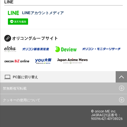
LINE
LINEアカウントメディア
PC版に切り替え
禁無断複写転載
クッキーの使用について
© oricon ME inc.
JASRAC許諾番号：
9009642140Y38026