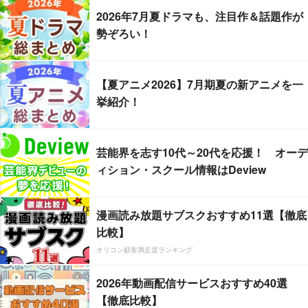
2026年7月夏ドラマも、注目作＆話題作が
勢ぞろい！
【夏アニメ2026】7月期夏の新アニメを一
挙紹介！
芸能界を志す10代～20代を応援！ オーデ
ィション・スクール情報はDeview
漫画読み放題サブスクおすすめ11選【徹底
比較】
オリコン顧客満足度ランキング
2026年動画配信サービスおすすめ40選
【徹底比較】