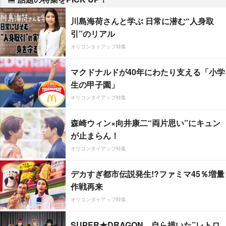
川島海荷さんと学ぶ 日常に潜む“人身取
引”のリアル
オリコンタイアップ特集
マクドナルドが40年にわたり支える「小学
生の甲子園」
オリコンタイアップ特集
森崎ウィン×向井康二“両片思い”にキュン
が止まらん！
オリコンタイアップ特集
デカすぎ都市伝説発生!?ファミマ45％増量
作戦再来
オリコンタイアップ特集
SUPER★DRAGON、自ら描いた”レトロ