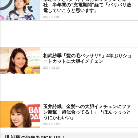
社 半年間の“充電期間”経て「バリバリ放
電していこうと思います」
2023-04-05
相武紗季「髪の毛バッサリ!!」4年ぶりショ
ートカットに大胆イメチェン
2024-02-20
玉井詩織、金髪への大胆イメチェンにファ
ン衝撃「超似合ってる！」「ほんっっっと
うにかわいい」
2024-01-20
話題の特集をPICK UP！