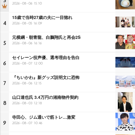
3
2026-08-06 15:10
15歳で当時27歳の夫に一目惚れ
4
2026-08-05 16:09
元横綱・朝青龍、白鵬翔氏と再会2S
5
2026-08-06 16:16
セイレーン役声優、選考理由を告白
6
2026-08-07 12:00
『ちいかわ』新グッズ説明文に恐怖
7
2026-08-06 12:15
山口達也氏 3.4万円の湘南物件契約
8
2026-08-03 12:18
寺田心、ジム通いで筋トレ…激変
9
2026-08-07 10:46