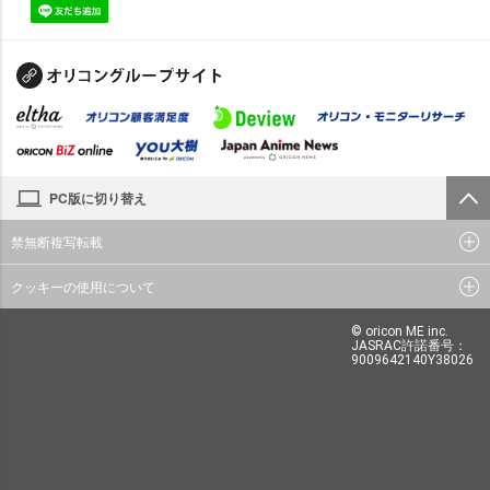
PC版に切り替え
禁無断複写転載
クッキーの使用について
© oricon ME inc.
JASRAC許諾番号：
9009642140Y38026