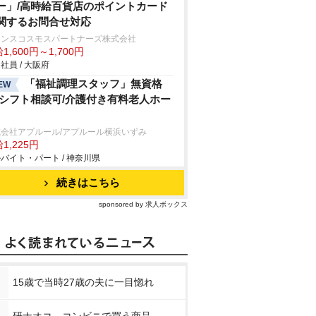
ー」/高時給百貨店のポイントカード
関するお問合せ対応
ランスコスモスパートナーズ株式会社
1,600円～1,700円
社員 / 大阪府
「福祉調理スタッフ」無資格
EW
/シフト相談可/介護付き有料老人ホー
式会社アプルール/アプルール横浜いずみ
1,225円
バイト・パート / 神奈川県
続きはこちら
sponsored by 求人ボックス
15歳で当時27歳の夫に一目惚れ