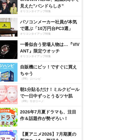
見えた”バンドらしさ”
オリコンタイアップ特集
パソコンメーカー社員が本気
で選ぶ「10万円台PC3選」
オリコンタイアップ特集
一番似合う登場人物は…『VIV
ANT』限定ウオッチ
オリコンタイアップ特集
自販機にピッ！ですぐに買え
ちゃう
（PR）ジハンピ
朝1分貼るだけ！ミルクピール
で一日中ずっとうるツヤ肌
（PR）サボリーノ
2026年7月夏ドラマも、注目
作＆話題作が勢ぞろい！
【夏アニメ2026】7月期夏の