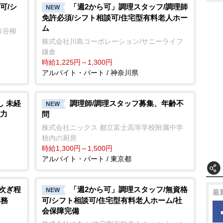
可/シ
「週2から可」調理スタッフ/調理師
NEW
免許必須/シフト相談可/住宅型有料老人ホー
ム
市谷柳
株式会社川島コーポレーション/サニーライフ
鎌倉
時給1,225円～1,300円
アルバイト・パート / 神奈川県
し 未経
調理師/調理スタッフ募集、年齢不
NEW
入力
問
株式会社ニックス 都立富士高等学校附属中学
校内の厨房
時給1,300円～1,500円
アルバイト・パート / 東京都
取次ぎ程
「週2から可」調理スタッフ/無資格
NEW
最
事務
可/シフト相談可/住宅型有料老人ホーム/社
会保障完備