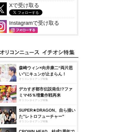
Xで受け取る
Instagramで受け取る
森崎ウィン×向井康二“両片思
い”にキュンが止まらん！
オリコンタイアップ特集
デカすぎ都市伝説発生!?ファ
ミマ45％増量作戦再来
オリコンタイアップ特集
SUPER★DRAGON、自ら描い
た”レトロフューチャー”
オリコンタイアップ特集
CROWN HEAD、結成1周年で