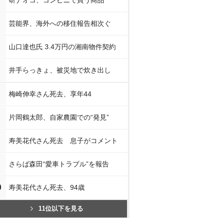
研ナオコ、コンビニで買う商品
芸能界、海外への移住報告相次ぐ
山口達也氏 3.4万円の湘南物件契約
井手らっきょ、被災地で炊き出し
梅崎伸幸さん死去、享年44
片岡鶴太郎、自家農園での“発見”
寿美花代さん死去 息子がコメント
さらば森田“愛車トラブル”を報告
0
寿美花代さん死去、94歳
11位以下を見る