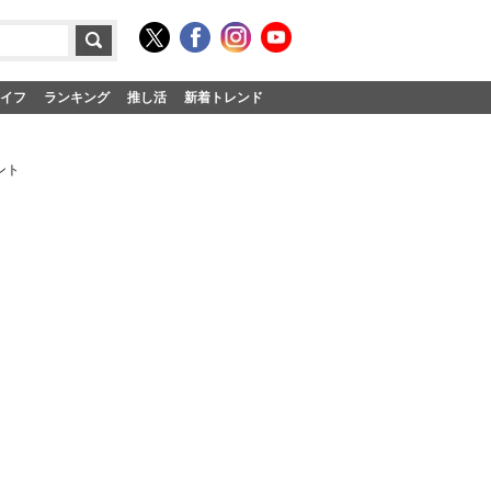
イフ
ランキング
推し活
新着トレンド
ント