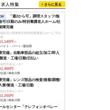
さらに見る
「週2から可」調理スタッフ/無
EW
格可/日勤のみ/特別養護老人ホーム/社
保障完備
福祉法人和進奉仕会/特別養護老人ホーム 守山
生苑
1,140円～
バイト・パート / 愛知県
寮完備」自動車部品の組立/加工/即入
/製造・工場/日勤/日払い
式会社京栄センター
1,400円
社員 / 神奈川県
寮完備」レンズ部品の検査/接着/調整/
入寮/製造・工場/日勤
式会社京栄センター
1,250円
社員 / 神奈川県
ールセンター「テレフォンオペレー