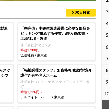
2
3
求人検索
4
・製造
「寮完備」半導体製造装置に必要な部品を
ピッキング/供給する作業。/即入寮/製造・
5
工場/工場・製造
株式会社京栄センター
6
時給1,300円
派遣社員 / 東京都
7
8
からスぐ
「福祉調理スタッフ」無資格可/夜勤専従/介
護付き有料老人ホーム
・シフ
9
株式会社コミュニケア/メディアシスト市谷柳
町
時給1,226円～
1
アルバイト・パート / 東京都