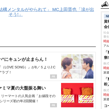
結構メンタルがやられて」 MC上田晋也「涙が出
そう!」
N
資
会
社会
豊
時給
アル
「
寮
い”にキュンが止まらん！
株
OVE SONG）』が8／５よりJ:C
時給
アラブ！
派遣
「
即
ァミマ夏の大盤振る舞い
株
時給
ミリーマートの人気企画「お値段その
派遣
、シリーズ初の年2回開催！
コ