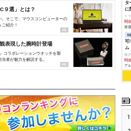
タ
C９選」とは？
に
ト
い。そこで、マウスコンピューターの
時給
をご紹介！
派遣
N
可
界観表現した腕時計登場
ム
NT』コラボレーションウオッチを製
株
担当者が魅力を解説する。
時給
アル
1