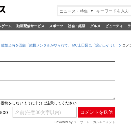
ニュース・特集
&ゲーム
動画配信サービス
スポーツ
社会・経済
グルメ
ビューティ
ラ
、離婚当時を回顧「結構メンタルがやられて」 MC上田晋也「涙が出そう!」
コメ