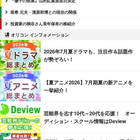
『徹子の部屋』山村紅葉放送日決定
亜希 元夫・清原和博との現在の関係
投資家の桐谷さん長年保有の株紹介
オリコン インフォメーション
2026年7月夏ドラマも、注目作＆話題作
が勢ぞろい！
【夏アニメ2026】7月期夏の新アニメを
一挙紹介！
芸能界を志す10代～20代を応援！ オー
ディション・スクール情報はDeview