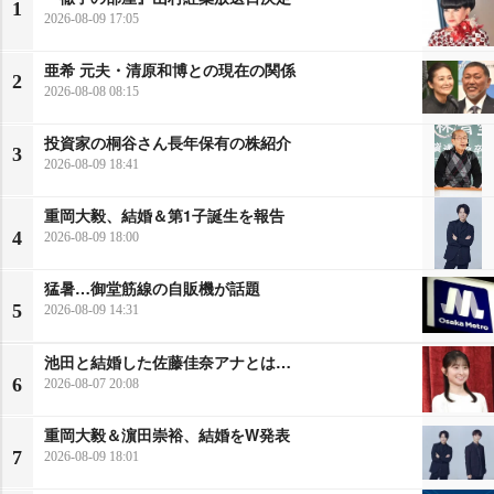
1
2026-08-09 17:05
亜希 元夫・清原和博との現在の関係
2
2026-08-08 08:15
投資家の桐谷さん長年保有の株紹介
3
2026-08-09 18:41
重岡大毅、結婚＆第1子誕生を報告
4
2026-08-09 18:00
猛暑…御堂筋線の自販機が話題
5
2026-08-09 14:31
池田と結婚した佐藤佳奈アナとは…
6
2026-08-07 20:08
重岡大毅＆濵田崇裕、結婚をW発表
7
2026-08-09 18:01