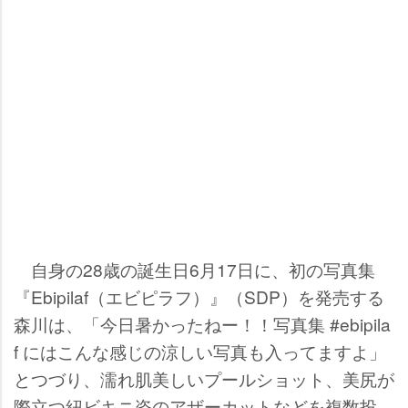
自身の28歳の誕生日6月17日に、初の写真集
『Ebipilaf（エビピラフ）』（SDP）を発売する
森川は、「今日暑かったねー！！写真集 #ebipila
f にはこんな感じの涼しい写真も入ってますよ」
とつづり、濡れ肌美しいプールショット、美尻が
際立つ紐ビキニ姿のアザーカットなどを複数投