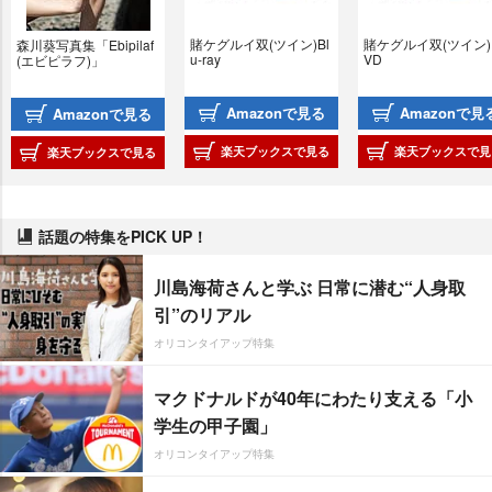
賭ケグルイ双(ツイン)Bl
賭ケグルイ双(ツイン)
森川葵写真集「Ebipilaf
u-ray
VD
(エビピラフ)」
Amazonで見る
Amazonで見
Amazonで見る
楽天ブックスで見る
楽天ブックスで見
楽天ブックスで見る
話題の特集をPICK UP！
川島海荷さんと学ぶ 日常に潜む“人身取
引”のリアル
オリコンタイアップ特集
マクドナルドが40年にわたり支える「小
学生の甲子園」
オリコンタイアップ特集