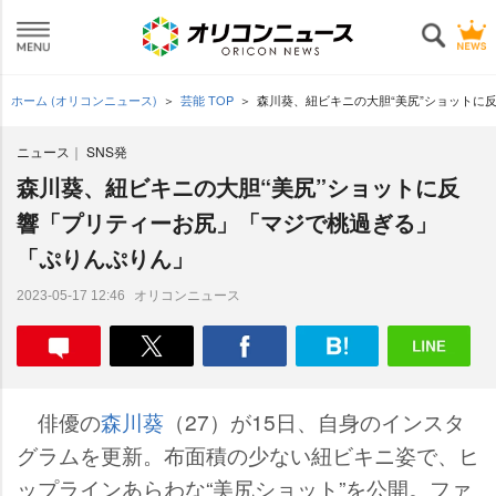
ホーム (オリコンニュース)
芸能 TOP
森川葵、紐ビキニの大胆“美尻”ショットに
ニュース
SNS発
森川葵、紐ビキニの大胆“美尻”ショットに反
響「プリティーお尻」「マジで桃過ぎる」
「ぷりんぷりん」
オリコンニュース
2023-05-17 12:46
俳優の
森川葵
（27）が15日、自身のインスタ
グラムを更新。布面積の少ない紐ビキニ姿で、ヒ
ップラインあらわな“美尻ショット”を公開。ファ