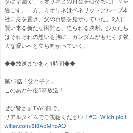
タは学園で、ミオリネとの再会を心待ちに日々を
過ごす。一方、ミオリネはベネリットグループ本
社に身を置き、父の容態を見守っていた。2人に
襲い来る新たな困難と、迫られる決断。少女たち
はそれぞれの想いを胸に、ガンダムがもたらす強
大な呪いへと立ち向かっていく。
◆◆放送まであと1時間◆◆
第15話「父と子と」
このあと午後5時放送！
ぜひ皆さまTVの前で、
リアルタイムでご視聴ください！
#G_Witch
pic.t
witter.com/8I8AoMnoAQ