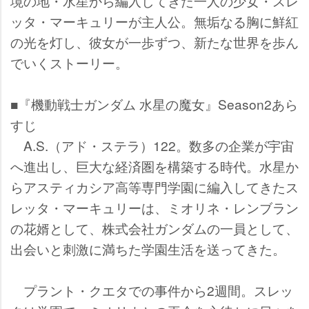
境の地・水星から編入してきた一人の少女・スレ
ッタ・マーキュリーが主人公。無垢なる胸に鮮紅
の光を灯し、彼女が一歩ずつ、新たな世界を歩ん
でいくストーリー。
■『機動戦士ガンダム 水星の魔女』Season2あら
すじ
A.S.（アド・ステラ）122。数多の企業が宇宙
へ進出し、巨大な経済圏を構築する時代。水星か
らアスティカシア高等専門学園に編入してきたス
レッタ・マーキュリーは、ミオリネ・レンブラン
の花婿として、株式会社ガンダムの一員として、
出会いと刺激に満ちた学園生活を送ってきた。
プラント・クエタでの事件から2週間。スレッ