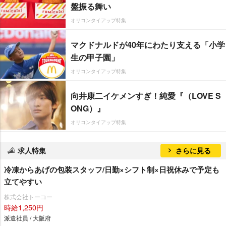
盤振る舞い
オリコンタイアップ特集
マクドナルドが40年にわたり支える「小学
生の甲子園」
オリコンタイアップ特集
向井康二イケメンすぎ！純愛『（LOVE S
ONG）』
オリコンタイアップ特集
求人特集
さらに見る
冷凍からあげの包装スタッフ/日勤×シフト制×日祝休みで予定も
立てやすい
株式会社トーコー
時給1,250円
派遣社員 / 大阪府