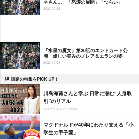
ネさん…」「怒涛の展開」「つらい」
2023-05-28
『水星の魔女』第20話のエンドカード公
開 優しい笑みのノレア＆エランの姿
2023-06-04
話題の特集をPICK UP！
川島海荷さんと学ぶ 日常に潜む“人身取
引”のリアル
オリコンタイアップ特集
マクドナルドが40年にわたり支える「小
学生の甲子園」