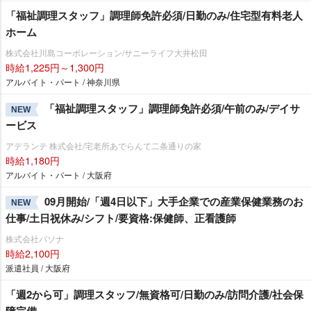
「福祉調理スタッフ」調理師免許必須/日勤のみ/住宅型有料老人
ホーム
株式会社川島コーポレーション/サニーライフ大井松田
時給1,225円～1,300円
アルバイト・パート / 神奈川県
「福祉調理スタッフ」調理師免許必須/午前のみ/デイサ
NEW
ービス
アデランテ 株式会社/宅老所あでらんて二条通りの家
時給1,180円
アルバイト・パート / 大阪府
09月開始/「週4日以下」大手企業での産業保健業務のお
NEW
仕事/土日祝休み/シフト/要資格:保健師、正看護師
株式会社パソナ
時給2,100円
派遣社員 / 大阪府
「週2から可」調理スタッフ/無資格可/日勤のみ/訪問介護/社会保
障完備