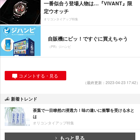
一番似合う登場人物は…『VIVANT』限
定ウオッチ
オリコンタイアップ特集
自販機にピッ！ですぐに買えちゃう
（PR）ジハンピ
コメントする・見る
（最終更新：2023-04-23 17:42）
新着トレンド
茶葉で一目瞭然の浸透力！味の違いに衝撃を受ける水と
は
オリコンタイアップ特集
もっと見る