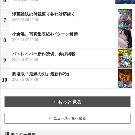
6
漫画雑誌の付録巡り各社対応続く
7
2026-08-06 19:20
小倉唯、写真集表紙4パターン解禁
8
2026-08-07 10:18
パトレイバー新作読切、再び掲載
9
2026-08-07 00:00
劇場版「鬼滅の刃」最新作2冠
10
2026-08-06 04:00
もっと見る
ニュース一覧へ戻る
モニター募集