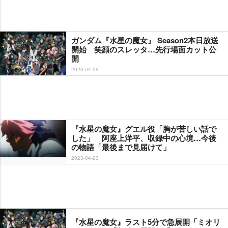
ガンダム『水星の魔女』 Season2本日放送
開始 笑顔のスレッタ…先行場面カット公
開
2023-04-09
『水星の魔女』グエル役「胸が苦しい話で
した」 阿座上洋平、収録中の心境…今後
の物語「最後まで見届けて」
2023-04-23
『水星の魔女』ラスト5分で急展開「ミオリ