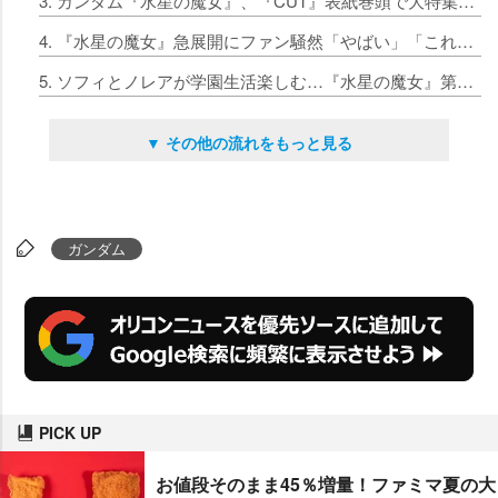
3. ガンダム『水星の魔女』、『CUT』表紙巻頭で大特集 夢中にさせる理由は？全22ページ
4. 『水星の魔女』急展開にファン騒然「やばい」「これぞ、ガンダム」 トレンド1位の大盛り上がり
5. ソフィとノレアが学園生活楽しむ…『水星の魔女』第14話のエンドカードにスレッタ役「普通の学園生活送ってほしかったな」
▼ その他の流れをもっと見る
ガンダム
PICK UP
お値段そのまま45％増量！ファミマ夏の大