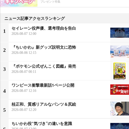
プレゼント特集
ニュース記事アクセスランキング
セイレーン役声優、選考理由を告白
1
2026-08-07 12:00
『ちいかわ』新グッズ説明文に恐怖
2
2026-08-06 12:15
『ポケモン公式ぜんこく図鑑』発売
3
2026-08-07 00:11
ワンピース衝撃最新話1ページ公開
4
2026-08-07 12:16
桂正和、質感リアルなパンツ＆尻絵
5
2026-08-07 12:20
ちいかわ役“気づき”の違いを意識
2026-08-07 12:00