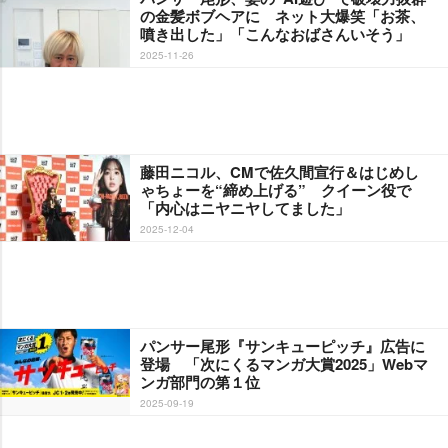
の金髪ボブヘアに ネット大爆笑「お茶、
噴き出した」「こんなおばさんいそう」
2025-11-26
藤田ニコル、CMで佐久間宣行＆はじめし
ゃちょーを“締め上げる” クイーン役で
「内心はニヤニヤしてました」
2025-12-04
パンサー尾形『サンキューピッチ』広告に
登場 「次にくるマンガ大賞2025」Webマ
ンガ部門の第１位
2025-09-19