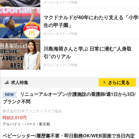
オリコンタイアップ特集
マクドナルドが40年にわたり支える「小学
生の甲子園」
オリコンタイアップ特集
川島海荷さんと学ぶ 日常に潜む“人身取
引”のリアル
オリコンタイアップ特集
求人特集
さらに見る
リニューアルオープン/介護施設の看護師/週1日から3日/
NEW
ブランク不問
株式会社日本アメニティライフ協会
時給2,010円
アルバイト・パート / 東京都
ベビーシッター/履歴書不要・即日勤務OK/WEB面接で当日内定