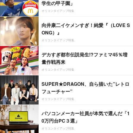
学生の甲子園」
オリコンタイアップ特集
向井康二イケメンすぎ！純愛『（LOVE S
ONG）』
オリコンタイアップ特集
デカすぎ都市伝説発生!?ファミマ45％増
量作戦再来
オリコンタイアップ特集
SUPER★DRAGON、自ら描いた”レトロ
フューチャー”
オリコンタイアップ特集
パソコンメーカー社員が本気で選んだ「1
0万円台PC３選」
オリコンタイアップ特集