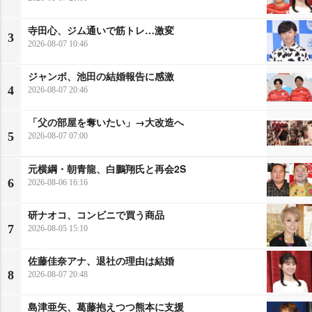
寺田心、ジム通いで筋トレ…激変
3
2026-08-07 10:46
ジャンボ、池田の結婚報告に感激
4
2026-08-07 20:46
「父の部屋を奪いたい」→大改造へ
5
2026-08-07 07:00
元横綱・朝青龍、白鵬翔氏と再会2S
6
2026-08-06 16:16
研ナオコ、コンビニで買う商品
7
2026-08-05 15:10
佐藤佳奈アナ、退社の理由は結婚
8
2026-08-07 20:48
島津亜矢、葛藤抱えつつ熊本に支援