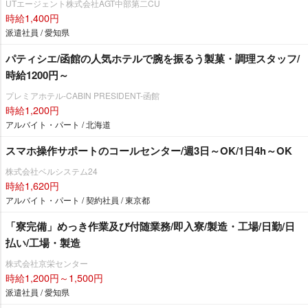
UTエージェント株式会社AGT中部第二CU
時給1,400円
派遣社員 / 愛知県
パティシエ/函館の人気ホテルで腕を振るう製菓・調理スタッフ/
時給1200円～
プレミアホテル-CABIN PRESIDENT-函館
時給1,200円
アルバイト・パート / 北海道
スマホ操作サポートのコールセンター/週3日～OK/1日4h～OK
株式会社ベルシステム24
時給1,620円
アルバイト・パート / 契約社員 / 東京都
「寮完備」めっき作業及び付随業務/即入寮/製造・工場/日勤/日
払い/工場・製造
株式会社京栄センター
時給1,200円～1,500円
派遣社員 / 愛知県