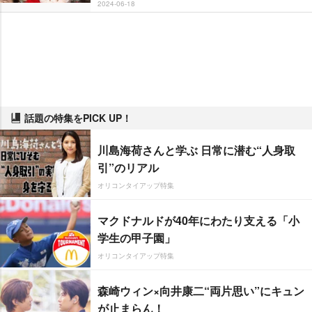
2024-06-18
話題の特集をPICK UP！
川島海荷さんと学ぶ 日常に潜む“人身取
引”のリアル
オリコンタイアップ特集
マクドナルドが40年にわたり支える「小
学生の甲子園」
オリコンタイアップ特集
森崎ウィン×向井康二“両片思い”にキュン
が止まらん！