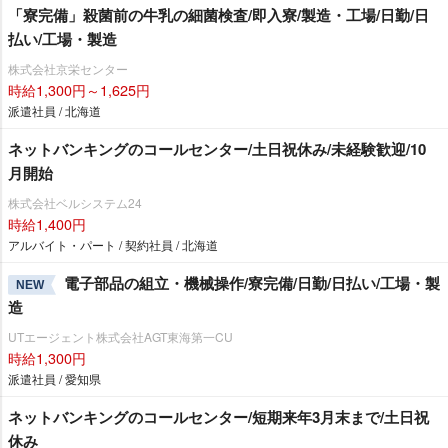
「寮完備」殺菌前の牛乳の細菌検査/即入寮/製造・工場/日勤/日
払い/工場・製造
株式会社京栄センター
時給1,300円～1,625円
派遣社員 / 北海道
ネットバンキングのコールセンター/土日祝休み/未経験歓迎/10
月開始
株式会社ベルシステム24
時給1,400円
アルバイト・パート / 契約社員 / 北海道
電子部品の組立・機械操作/寮完備/日勤/日払い/工場・製
NEW
造
UTエージェント株式会社AGT東海第一CU
時給1,300円
派遣社員 / 愛知県
ネットバンキングのコールセンター/短期来年3月末まで/土日祝
休み